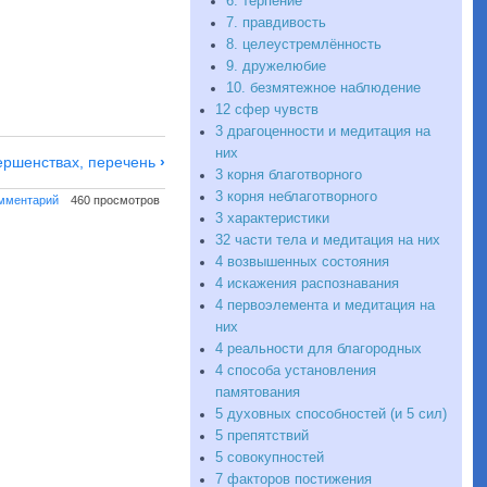
6. терпение
7. правдивость
8. целеустремлённость
9. дружелюбие
10. безмятежное наблюдение
12 сфер чувств
3 драгоценности и медитация на
них
ершенствах, перечень
›
3 корня благотворного
3 корня неблаготворного
омментарий
460 просмотров
3 характеристики
32 части тела и медитация на них
4 возвышенных состояния
4 искажения распознавания
4 первоэлемента и медитация на
них
4 реальности для благородных
4 способа установления
памятования
5 духовных способностей (и 5 сил)
5 препятствий
5 совокупностей
7 факторов постижения