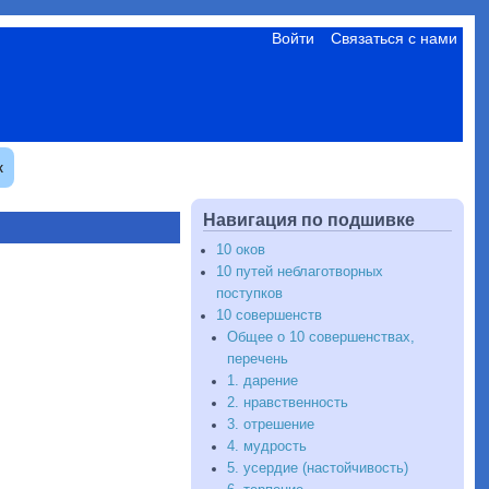
Войти
Связаться с нами
к
Навигация по подшивке
10 оков
10 путей неблаготворных
поступков
10 совершенств
Общее о 10 совершенствах,
перечень
1. дарение
2. нравственность
3. отрешение
4. мудрость
5. усердие (настойчивость)