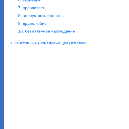
6. терпение
7. правдивость
8. целеустремлённость
9. дружелюбие
10. безмятежное наблюдение
Навигация
‹
Неистинные (ненадлежащие) взгляды
по
10
совершенств