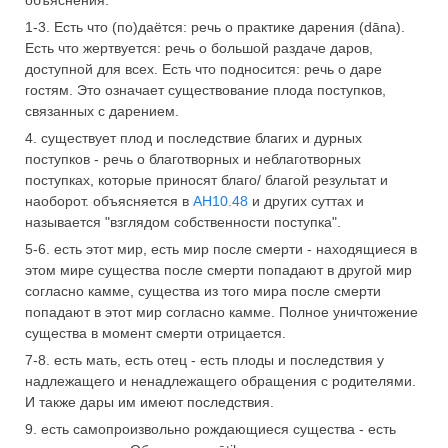
объяснения:
1-3. Есть что (по)даётся: речь о практике дарения (dāna).
Есть что жертвуется: речь о большой раздаче даров,
доступной для всех. Есть что подносится: речь о даре
гостям. Это означает существование плода поступков,
связанных с дарением.
4. существует плод и последствие благих и дурных
поступков - речь о благотворных и неблаготворных
поступках, которые приносят благо/ благой результат и
наоборот. объясняется в
АН10.48
и других суттах и
называется "взглядом собственности поступка".
5-6. есть этот мир, есть мир после смерти - находящиеся в
этом мире существа после смерти попадают в другой мир
согласно камме, существа из того мира после смерти
попадают в этот мир согласно камме. Полное уничтожение
существа в момент смерти отрицается.
7-8. есть мать, есть отец - есть плоды и последствия у
надлежащего и ненадлежащего обращения с родителями.
И также дары им имеют последствия.
9. есть самопроизвольно рождающиеся существа - есть