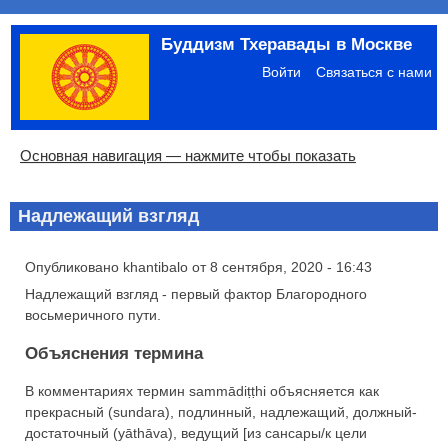
Перейти
Буддизм Тхеравады в Москве
к
Меню
основному
учётной
Войти
Связаться с нами
содержанию
записи
пользователя
Основная
Основная навигация — нажмите чтобы показать
навигация
Главная
Община
Палийский канон
Язык пали
Материалы по темам
Современная литература
Блоги
Ссылки
Поиск
Надлежащий взгляд
Опубликовано
khantibalo
от
8 сентября, 2020 - 16:43
Надлежащий взгляд - первый фактор Благородного
восьмеричного пути.
Объяснения термина
В комментариях термин sammādiṭṭhi объясняется как
прекрасный (sundara), подлинный, надлежащий, должный-
достаточный (yāthāva), ведущий [из сансары/к цели