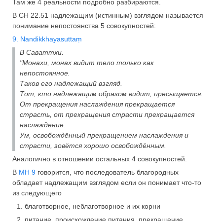
Там же 4 реальности подробно разбираются.
В СН 22.51 надлежащим (истинным) взглядом называется
понимание непостоянства 5 совокупностей:
9. Nandikkhayasuttaṃ
В Саваттхи.
"Монахи, монах видит тело только как
непостоянное.
Таков его надлежащий взгляд.
Тот, кто надлежащим образом видит, пресыщается.
От прекращения наслаждения прекращается
страсть, от прекращения страсти прекращается
наслаждение.
Ум, освобождённый прекращением наслаждения и
страсти, зовётся хорошо освобождённым.
Аналогично в отношении остальных 4 совокупностей.
В
МН 9
говорится, что последователь благородных
обладает надлежащим взглядом если он понимает что-то
из следующего
благотворное, неблаготворное и их корни
питание, происхождение питания, прекращение