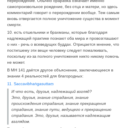
перерождение. Обычно opapātika означает именно
самопроизвольное рождение, без отца и матери, но здесь
комментарий говорит о перерождении вообще. Тем самым
вновь отвергается полное уничтожение существа в момент
смерти.
10. есть отшельники и брахманы, которые благодаря
надлежащей практике познают оба мира и провозглашают
о них - речь о всеведущих буддах. Отрицается мнение, что
постигшему эти вещи человеку следует помалкивать,
поскольку из-за полного уничтожения никто никому помочь
не может.
В МН 141 даётся другое объяснение, заключающееся в
знании 4 реальностей для благородных:
11. Saccavibhaṅgasuttaṃ
И что есть, друзья, надлежащий взгляд?
Это, друзья, знание страдания, знание
происхождения страдания, знание прекращения
страдания, знание пути, ведущего к прекращению
страдания. Это, друзья, называется надлежащим
взглядом.