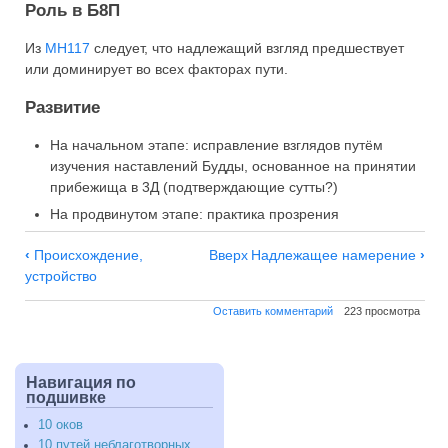
Роль в Б8П
Из
МН117
следует, что надлежащий взгляд предшествует
или доминирует во всех факторах пути.
Развитие
На начальном этапе: исправление взглядов путём
изучения наставлений Будды, основанное на принятии
прибежища в 3Д (подтверждающие сутты?)
На продвинутом этапе: практика прозрения
Навигация
‹
Происхождение,
Вверх
Надлежащее намерение
›
по
устройство
Надлежащий
Оставить комментарий
223 просмотра
взгляд
Навигация по
подшивке
10 оков
10 путей неблаготворных