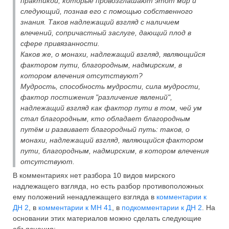
практикой, которые провозглашают этот мир и
следующий, познав его с помощью собственного
знания. Таков надлежащий взгляд с наличием
влечений, сопричастный заслуге, дающий плод в
сфере привязанности.
Каков же, о монахи, надлежащий взгляд, являющийся
фактором пути, благородным, надмирским, в
котором влечения отсутствуют?
Мудрость, способность мудрости, сила мудрости,
фактор постижения "различение явлений",
надлежащий взгляд как фактор пути в том, чей ум
стал благородным, кто обладает благородным
путём и развивает благородный путь: таков, о
монахи, надлежащий взгляд, являющийся фактором
пути, благородным, надмирским, в котором влечения
отсутствуют.
В комментариях нет разбора 10 видов мирского
надлежащего взгляда, но есть разбор противоположных
ему положений ненадлежащего взгляда в
комментарии к
ДН 2
, в
комментарии к МН 41
, в
подкомментарии к ДН 2
. На
основании этих материалов можно сделать следующие