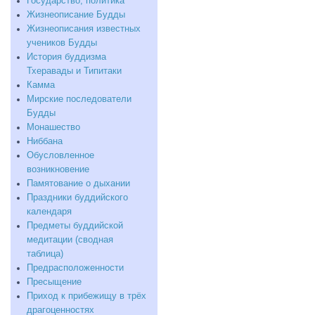
Государство, политика
Жизнеописание Будды
Жизнеописания известных
учеников Будды
История буддизма
Тхеравады и Типитаки
Камма
Мирские последователи
Будды
Монашество
Ниббана
Обусловленное
возникновение
Памятование о дыхании
Праздники буддийского
календаря
Предметы буддийской
медитации (сводная
таблица)
Предрасположенности
Пресыщение
Приход к прибежищу в трёх
драгоценностях