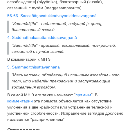
освобождения] (niyyānika), благотворный (kusala),
связанный с путём (maggasampayuttā)
56-63. Saccañāṇacatukkadvayaniddesavaṇṇanā
"Sammādiṭṭhi" - надлежащий, ведущий [к цели],
благотворный взгляд.
4. Suddhaṭṭhakasuttaniddesavaṇṇanā
"Sammādiṭṭhi" - красивый, восхваляемый, прекрасный,
связанный с путём взгляд.
В комментарии к МН 9
9. Sammādiṭṭhisuttavaṇṇanā
Здесь человек, обладающий истинным взглядом - это
тот, кто наделён прекрасным и заслуживающим
восхваления взглядом.
В самой МН 9 его также называют "
прямым
". В
комментарии
эта прямота объясняется как отсутствие
уклонения в две крайности или устранение телесной и
умственной сгорбленности. Исправление взглядов дословно
называется "распрямлением".