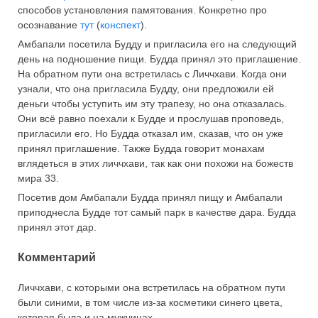
способов установления памятования. Конкретно про
осознавание
тут
(
конспект
).
Амбапали посетила Будду и пригласила его на следующий
день на подношение пищи. Будда принял это приглашение.
На обратном пути она встретилась с Личчхави. Когда они
узнали, что она пригласила Будду, они предложили ей
деньги чтобы уступить им эту трапезу, но она отказалась.
Они всё равно поехали к Будде и прослушав проповедь,
пригласили его. Но Будда отказал им, сказав, что он уже
принял приглашение. Также Будда говорит монахам
вглядеться в этих личчхави, так как они похожи на божеств
мира 33.
Посетив дом Амбапали Будда принял пищу и Амбапали
приподнесла Будде тот самый парк в качестве дара. Будда
принял этот дар.
Комментарий
Личчхави, с которыми она встретилась на обратном пути
были синими, в том числе из-за косметики синего цвета,
которая была и на мужчинах.