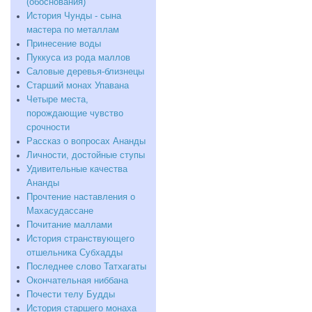
(обоснования)
История Чунды - сына
мастера по металлам
Принесение воды
Пуккуса из рода маллов
Саловые деревья-близнецы
Старший монах Упавана
Четыре места,
порождающие чувство
срочности
Рассказ о вопросах Ананды
Личности, достойные ступы
Удивительные качества
Ананды
Прочтение наставления о
Махасудассане
Почитание маллами
История странствующего
отшельника Субхадды
Последнее слово Татхагаты
Окончательная ниббана
Почести телу Будды
История старшего монаха