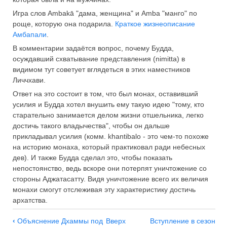
Игра слов Ambakā "дама, женщина" и Amba "манго" по
роще, которую она подарила.
Краткое жизнеописание
Амбапали
.
В комментарии задаётся вопрос, почему Будда,
осуждавший схватывание представления (nimitta) в
видимом тут советует вглядеться в этих наместников
Личчхави.
Ответ на это состоит в том, что был монах, оставивший
усилия и Будда хотел внушить ему такую идею "тому, кто
старательно занимается делом жизни отшельника, легко
достичь такого владычества", чтобы он дальше
прикладывал усилия (комм. khantibalo - это чем-то похоже
на историю монаха, который практиковал ради небесных
дев). И также Будда сделал это, чтобы показать
непостоянство, ведь вскоре они потерпят уничтожение со
стороны Аджатасатту. Видя уничтожение всего их величия
монахи смогут отслеживая эту характеристику достичь
архатства.
Навигация
‹
Объяснение Дхаммы под
Вверх
Вступление в сезон