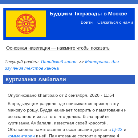
Перейти
Буддизм Тхеравады в Москве
к
Меню
основному
учётной
Войти
Связаться с нами
содержанию
записи
пользователя
Основная
Основная навигация — нажмите чтобы показать
навигация
Текущий раздел:
Палийский канон
>>
Материалы для
Главная
Община
Палийский канон
Язык пали
Материалы по темам
Современная литература
Блоги
Ссылки
Поиск
изучения текстов канона
Куртизанка Амбапали
Опубликовано
khantibalo
от
2 сентября, 2020 - 11:54
В предыдущем разделе, где описывается приход в эту
мановую рощу, Будда начинает говорить о памятовании и
осознанности из-за того, что должна была прийти
куртизанка Амбапали, известная своей красотой.
Объяснение памятования и осознавания даётся в
ДН22
и
комментарии
к ней. Памятование состоит в практике 4