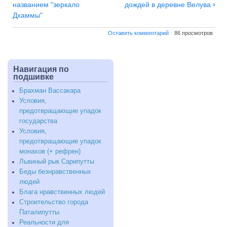
по
названием "зеркало
дождей в деревне Велува
›
Куртизанка
Дхаммы"
Амбапали
Оставить комментарий
86 просмотров
Навигация по
подшивке
Брахман Вассакара
Условия,
предотвращающие упадок
государства
Условия,
предотвращающие упадок
монахов (+ рефрен)
Львиный рык Сарипутты
Беды безнравственных
людей
Блага нравственных людей
Строительство города
Паталипутты
Реальности для