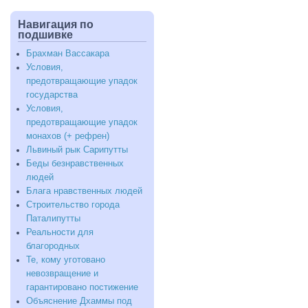
овладения
(владычества)
Навигация по
подшивке
Брахман Вассакара
Условия,
предотвращающие упадок
государства
Условия,
предотвращающие упадок
монахов (+ рефрен)
Львиный рык Сарипутты
Беды безнравственных
людей
Блага нравственных людей
Строительство города
Паталипутты
Реальности для
благородных
Те, кому уготовано
невозвращение и
гарантировано постижение
Объяснение Дхаммы под