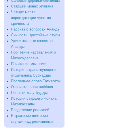
Саловые деревья-близнецы
Старший монах Упавана
Четыре места,
порождающие чувство
срочности
Рассказ о вопросах Ананды
Личности, достойные ступы
Удивительные качества
Ананды
Прочтение наставления о
Махасудассане
Почитание маллами
История странствующего
отшельника Субхадды
Последнее слово Татхагаты
Окончательная ниббана
Почести телу Будды
История старшего монаха
Махакассапы
Разделение реликвий
Выражение почтения
ступам над реликвиями