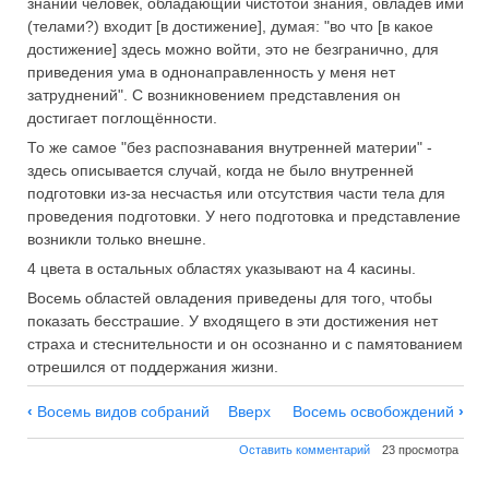
знании человек, обладающий чистотой знания, овладев ими
(телами?) входит [в достижение], думая: "во что [в какое
достижение] здесь можно войти, это не безгранично, для
приведения ума в однонаправленность у меня нет
затруднений". С возникновением представления он
достигает поглощённости.
То же самое "без распознавания внутренней материи" -
здесь описывается случай, когда не было внутренней
подготовки из-за несчастья или отсутствия части тела для
проведения подготовки. У него подготовка и представление
возникли только внешне.
4 цвета в остальных областях указывают на 4 касины.
Восемь областей овладения приведены для того, чтобы
показать бесстрашие. У входящего в эти достижения нет
страха и стеснительности и он осознанно и с памятованием
отрешился от поддержания жизни.
Навигация
‹
Восемь видов собраний
Вверх
Восемь освобождений
›
по
Оставить комментарий
23 просмотра
Восемь
областей