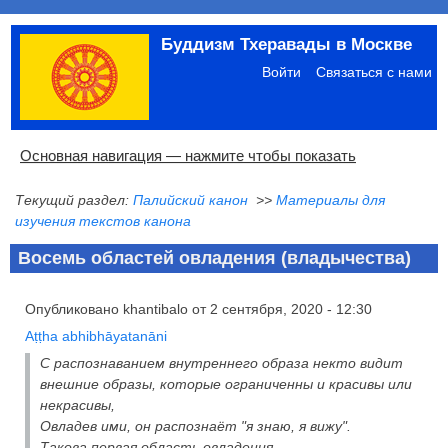
Перейти
Буддизм Тхеравады в Москве
к
Меню
основному
учётной
Войти
Связаться с нами
содержанию
записи
пользователя
Основная
Основная навигация — нажмите чтобы показать
навигация
Текущий раздел:
Палийский канон
>>
Материалы для
Главная
Община
Палийский канон
Язык пали
Материалы по темам
Современная литература
Блоги
Ссылки
Поиск
изучения текстов канона
Восемь областей овладения (владычества)
Опубликовано
khantibalo
от
2 сентября, 2020 - 12:30
Aṭṭha abhibhāyatanāni
С распознаванием внутреннего образа некто видит
внешние образы, которые ограниченны и красивы или
некрасивы,
Овладев ими, он распознаёт "я знаю, я вижу".
Такова первая область овладения.