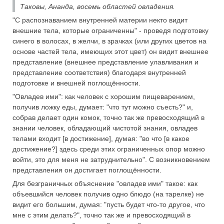
Таковы, Ананда, восемь областей овладения.
"С распознаванием внутренней материи некто видит
внешние тела, которые ограниченны" - проведя подготовку
синего в волосах, в желчи, в зрачках (или других цветов на
основе частей тела, имеющих этот цвет) он видит внешнее
представление (внешнее представление улавливания и
представление соответствия) благодаря внутренней
подготовке и внешней поглощённости.
"Овладев ими": как человек с хорошим пищеварением,
получив ложку еды, думает: "что тут можно съесть?" и,
собрав делает один комок, точно так же превосходящий в
знании человек, обладающий чистотой знания, овладев
телами входит [в достижение], думая: "во что [в какое
достижение?] здесь среди этих ограниченных опор можно
войти, это для меня не затруднительно". С возникновением
представления он достигает поглощённости.
Для безграничных объяснение "овладев ими" такое: как
объевшийся человек получив одно блюдо (на тарелке) не
видит его большим, думая: "пусть будет что-то другое, что
мне с этим делать?", точно так же и превосходящий в