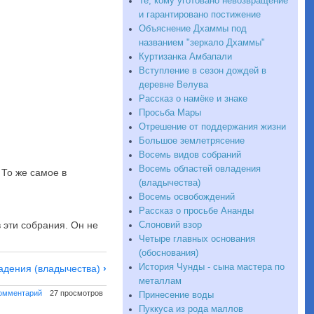
Те, кому уготовано невозвращение
и гарантировано постижение
Объяснение Дхаммы под
названием "зеркало Дхаммы"
Куртизанка Амбапали
Вступление в сезон дождей в
деревне Велува
Рассказ о намёке и знаке
Просьба Мары
Отрешение от поддержания жизни
Большое землетрясение
Восемь видов собраний
Восемь областей овладения
 То же самое в
(владычества)
Восемь освобождений
Рассказ о просьбе Ананды
в эти собрания. Он не
Слоновий взор
Четыре главных основания
(обоснования)
История Чунды - сына мастера по
адения (владычества)
›
металлам
комментарий
27 просмотров
Принесение воды
Пуккуса из рода маллов