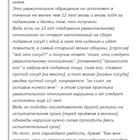
иначе.
Это уважительное обращение он исполняет в
течение не менее чем 12 лет вновь и вновь ходя за
подаянием и делясь тем, что получено.
Ведь если на 12 год следования уважительному
отношению он ставит наполненный на сборе
подаяния сосуд с едой в зале для сидения и идёт
помыться, а самый старший монах общины, [спросив]
"чей это сосуд?" и получив ответ "того, кто следует
уважительному отношению", [отвечает] "принесите
его" и забрав всё подаяние пищи, съев его, ставит
пустой сосуд [на место], а тот монах [хозяин сосуда],
увидев пустой сосуд, огорчается: "он съел, не
оставив ничего мне" - в этом случае практика
уважительного отношения нарушена и её следует
исполнять ещё 12 лет.
Ведь он подобен последователю другой религии на
испытательном сроке [перед приёмом в монахи],
однажды нарушив нужно снова проходить [весь
испытательный срок].
Но тот, кто зарождает радость, думая: "Как мне
повезло, что не спросив меня, пришедшего с сосудом