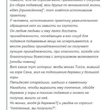
[со сбора подаяния], мои друзья по монашеской жизни,
едят [принесённое]", тот зовётся исполнившим
практику.
У человека, исполнившего практику уважительного
обращения нет ни зависти ни скупости.
Он любим людьми и ему легко достать
принадлежности, попадающее в его сосуд для
подаяния подаваемые вещи не исчерпываются, в
месте раздачи принадлежностей он получает
лучшую принадлежность, при опасности, голоде или
благополучии божества с энтузиазмом включаются
[чтобы помочь].
Вот какие тут истории: якобы монах Тисса, живший
на горе Сена, жил на подношения деревни у большой
горы.
Пятьдесят старейшин, шедших к памятнику
Нагадипа, чтобы выразить ему почтение, обойдя
деревню у горы в поисках подаяния и ничего не
получив, вышли из неё.
Но монах, входя [в деревню?] и увидев их спросил:
"почтенные, вы получили?".