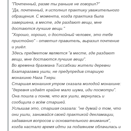
"Почтенный, разве ты раньше не говорил?"
"Да, почтенный, я исполнил практику уважительного
обращения. С момента, когда практика была
завершена, в месте, где раздают вещи, мне
достаются лучшие вещи."
"Хорошо, хорошо, о достойный человек, это тебе
пристойно" - ответил правитель, выразил почтение
и ушёл.
Здесь предметом является "в месте, где раздают
вещи, мне достаются лучшие вещи".
Во времена брахмана Тиссабхаи жители деревни
Бхатарагама ушли, не предупредив старшую
монахиню Нага Тхери.
Старшая монахиня утром сказала молодой монахине:
"деревня издаёт крайне мало шума, иди посмотри".
Она пошла и поняв, что все ушли, вернулась и
сообщила о всём старшей.
Услышав это, старшая сказала: "не думай о том, что
они ушли, занимайся своей практикой декламации,
задавания вопросов и основательного внимания",
когда настало время идти за подаянием облачилась и