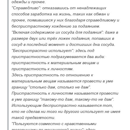
одежды и прочее.
"Справедливо": отказавшись от ненадлежащих
способов заработка на жизнь, таких как обман и
прочее, появившиеся у них благодаря справедливому и
беспристрастному хождению за подаянием.
"Включая содержимое их сосуда для подаяния": даже в
размере двух или трёх ложек подаяния, попавших в
сосуд в последний момент и достигших дна сосуда.
"Беспристрастно использует": здесь под
пристрастностью подразумевается два вида:
пристрастность к материальным вещам и
пристрастность к личностям.
Здесь пристрастность по отношению к
материальным вещам называется провести в уме
границу "столько дам, столько не дам".
Пристрастность к личностям называется провести
в уме границу "такому-то дам, такому-то не дам".
Использующим беспристрастно называется тот,
кто не сделав ни того ни другого использует не имея
такой предвзятости.
"Пользуются совместно с нравственными
товарищами по монашеской жизни": здесь