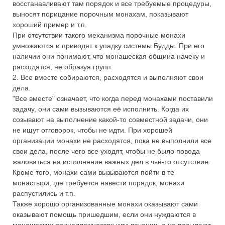
восстанавливают там порядок и все требуемые процедуры,
выносят порицание порочным монахам, показывают
хороший пример и т.п.
При отсутствии такого механизма порочные монахи
умножаются и приводят к упадку системы Будды. При его
наличии они понимают, что монашеская община начеку и
расходятся, не образуя групп.
2. Все вместе собираются, расходятся и выполняют свои
дела.
"Все вместе" означает, что когда перед монахами поставили
задачу, они сами вызываются её исполнить. Когда их
созывают на выполнение какой-то совместной задачи, они
не ищут отговорок, чтобы не идти. При хорошей
организации монахи не расходятся, пока не выполнили все
свои дела, после чего все уходят, чтобы не было повода
жаловаться на исполнение важных дел в чьё-то отсутствие.
Кроме того, монахи сами вызываются пойти в те
монастыри, где требуется навести порядок, монахи
распустились и т.п.
Также хорошо организованные монахи оказывают сами
оказывают помощь пришедшим, если они нуждаются в
монашеских принадлежностях или лечении, а не посылают