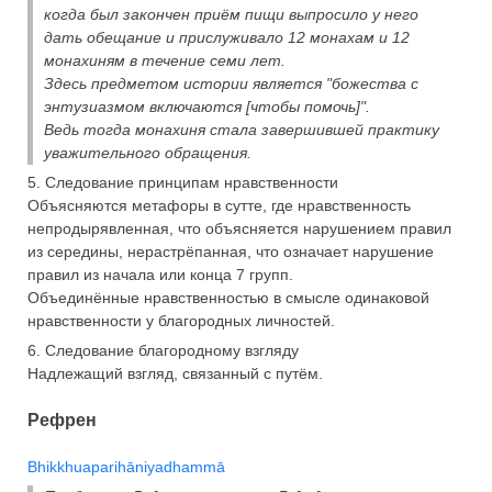
когда был закончен приём пищи выпросило у него
дать обещание и прислуживало 12 монахам и 12
монахиням в течение семи лет.
Здесь предметом истории является "божества с
энтузиазмом включаются [чтобы помочь]".
Ведь тогда монахиня стала завершившей практику
уважительного обращения.
5. Следование принципам нравственности
Объясняются метафоры в сутте, где нравственность
непродырявленная, что объясняется нарушением правил
из середины, нерастрёпанная, что означает нарушение
правил из начала или конца 7 групп.
Объединённые нравственностью в смысле одинаковой
нравственности у благородных личностей.
6. Следование благородному взгляду
Надлежащий взгляд, связанный с путём.
Рефрен
Bhikkhuaparihāniyadhammā