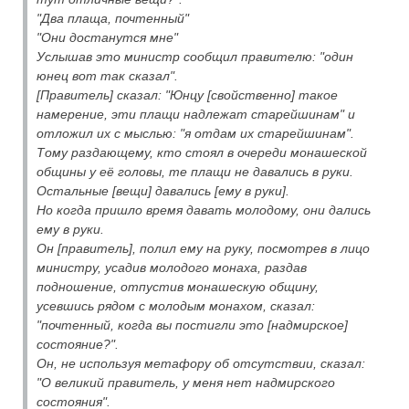
"Два плаща, почтенный"
"Они достанутся мне"
Услышав это министр сообщил правителю: "один
юнец вот так сказал".
[Правитель] сказал: "Юнцу [свойственно] такое
намерение, эти плащи надлежат старейшинам" и
отложил их с мыслью: "я отдам их старейшинам".
Тому раздающему, кто стоял в очереди монашеской
общины у её головы, те плащи не давались в руки.
Остальные [вещи] давались [ему в руки].
Но когда пришло время давать молодому, они дались
ему в руки.
Он [правитель], полил ему на руку, посмотрев в лицо
министру, усадив молодого монаха, раздав
подношение, отпустив монашескую общину,
усевшись рядом с молодым монахом, сказал:
"почтенный, когда вы постигли это [надмирское]
состояние?".
Он, не используя метафору об отсутствии, сказал:
"О великий правитель, у меня нет надмирского
состояния".