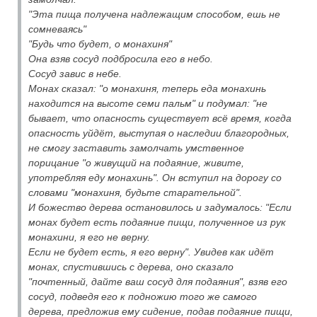
"Эта пища получена надлежащим способом, ешь не
сомневаясь"
"Будь что будет, о монахиня"
Она взяв сосуд подбросила его в небо.
Сосуд завис в небе.
Монах сказал: "о монахиня, теперь еда монахинь
находится на высоте семи пальм" и подумал: "не
бывает, что опасность существует всё время, когда
опасность уйдёт, выступая о наследии благородных,
не смогу заставить замолчать умственное
порицание "о живущий на подаяние, живите,
употребляя еду монахинь". Он вступил на дорогу со
словами "монахиня, будьте старательной".
И божество дерева остановилось и задумалось: "Если
монах будет есть подаяние пищи, полученное из рук
монахини, я его не верну.
Если не будет есть, я его верну". Увидев как идёт
монах, спустившись с дерева, оно сказало
"почтенный, дайте ваш сосуд для подаяния", взяв его
сосуд, подведя его к подножию того же самого
дерева, предложив ему сидение, подав подаяние пищи,