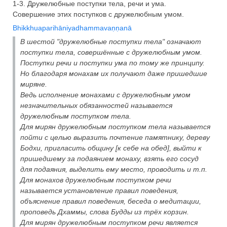
1-3. Дружелюбные поступки тела, речи и ума.
Совершение этих поступков с дружелюбным умом.
Bhikkhuaparihāniyadhammavaṇṇanā
В шестой "дружелюбные поступки тела" означают
поступки тела, совершённые с дружелюбным умом.
Поступки речи и поступки ума по тому же принципу.
Но благодаря монахам их получают даже пришедшие
миряне.
Ведь исполнение монахами с дружелюбным умом
незначительных обязанностей называется
дружелюбным поступком тела.
Для мирян дружелюбным поступком тела называется
пойти с целью выразить почтение памятнику, дереву
Бодхи, пригласить общину [к себе на обед], выйти к
пришедшему за подаянием монаху, взять его сосуд
для подаяния, выделить ему место, проводить и т.п.
Для монахов дружелюбным поступком речи
называется установление правил поведения,
объяснение правил поведения, беседа о медитации,
проповедь Дхаммы, слова Будды из трёх корзин.
Для мирян дружелюбным поступком речи является