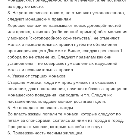
их в другое место.
3. Не устанавливают нового, не отменяют установленного,
следуют монашеским правилам.
Хорошие монахи не навязывают новых договорённостей
или правил, таких как (собственный пример) обет молчания
у монахов "скотоподобного сожительства", не отменяют
малых и незначительных правил путём не объяснения
противоречающего Дхамме и Винае, следуют решению 1
собора по не отмене их. Следуют правилам как они
установлены = не совершают умышленных нарушений
малых и незначительных правил.
4. Уважают старших монахов
Старшие монахи, когда им прислуживают и оказывают
почтение, дают наставления, начиная с базовых принципов
монашеского поведения, как ходить и т.п. Следуя их
наставлениям, младшие монахи достигают цели.
5. Не попадают во власть жажды
Во власть жажды попали те монахи, которые следуют по
пятам за спонсорами, скитаясь за ними из города в город.
Процветают монахи, которые так себя не ведут.
6. Приверженность лесным жилищам.