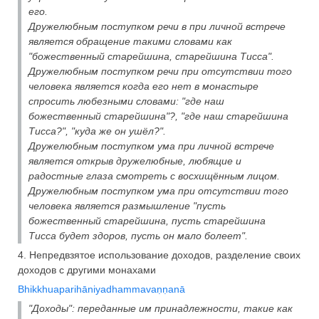
его.
Дружелюбным поступком речи в при личной встрече
является обращение такими словами как
"божественный старейшина, старейшина Тисса".
Дружелюбным поступком речи при отсутствии того
человека является когда его нет в монастыре
спросить любезными словами: "где наш
божественный старейшина"?, "где наш старейшина
Тисса?", "куда же он ушёл?".
Дружелюбным поступком ума при личной встрече
является открыв дружелюбные, любящие и
радостные глаза смотреть с восхищённым лицом.
Дружелюбным поступком ума при отсутствии того
человека является размышление "пусть
божественный старейшина, пусть старейшина
Тисса будет здоров, пусть он мало болеет".
4. Непредвзятое использование доходов, разделение своих
доходов с другими монахами
Bhikkhuaparihāniyadhammavaṇṇanā
"Доходы": переданные им принадлежности, такие как