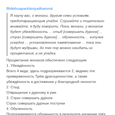
Bhikkhuaparihāniyadhammā
Я научу вас, о монахи, другим семи условиям,
предотвращающим упадок. Слушайте и тщательно
внимайте, я буду говорить. Пока, монахи, у монахов
будет убеждённость ... стыд [совершать дурное] ...
страх [совершать дурное] ... обученность ... кипучее
усердие ... установленное памятование ... пока они
будут мудрыми, до тех пор можно ожидать их
процветания, а не упадка.
Процветание монахов обеспечено следующим
1. Убеждённость
Всего 4 вида, здесь подразумеваются 2, видимо эти:
приверженность Трём драгоценностям, а также
убеждённость в достижении у благородной личности.
2. Стыд
Отвращение к дурному в уме.
3. Страх совершать дурное
Страх совершать дурные поступки
4. Обученность
Подразумевается обученность в результате изучения трёх