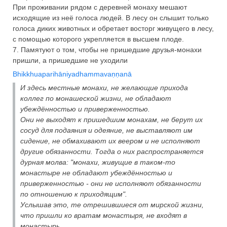
При проживании рядом с деревней монаху мешают
исходящие из неё голоса людей. В лесу он слышит только
голоса диких животных и обретает восторг живущего в лесу,
с помощью которого укрепляется в высшем плоде.
7. Памятуют о том, чтобы не пришедшие друзья-монахи
пришли, а пришедшие не уходили
Bhikkhuaparihāniyadhammavaṇṇanā
И здесь местные монахи, не желающие прихода
коллег по монашеской жизни, не обладают
убеждённостью и приверженностью.
Они не выходят к пришедшим монахам, не берут их
сосуд для подаяния и одеяние, не выставляют им
сидение, не обмахивают их веером и не исполняют
другие обязанности. Тогда о них распространяется
дурная молва: "монахи, живущие в таком-то
монастыре не обладают убеждённостью и
приверженностью - они не исполняют обязанности
по отношению к приходящим".
Услышав это, те отрешившиеся от мирской жизни,
что пришли ко вратам монастыря, не входят в
монастырь.