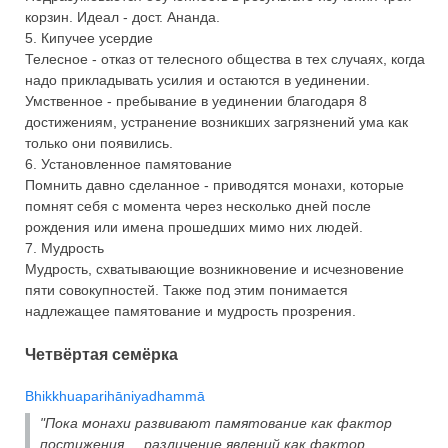
корзин. Идеал - дост. Ананда.
5. Кипучее усердие
Телесное - отказ от телесного общества в тех случаях, когда
надо прикладывать усилия и остаются в уединении.
Умственное - пребывание в уединении благодаря 8
достижениям, устранение возникших загрязнений ума как
только они появились.
6. Установленное памятование
Помнить давно сделанное - приводятся монахи, которые
помнят себя с момента через несколько дней после
рождения или имена прошедших мимо них людей.
7. Мудрость
Мудрость, схватывающие возникновение и исчезновение
пяти совокупностей. Также под этим понимается
надлежащее памятование и мудрость прозрения.
Четвёртая семёрка
Bhikkhuaparihāniyadhammā
"Пока монахи развивают памятование как фактор
постижения ... различение явлений как фактор