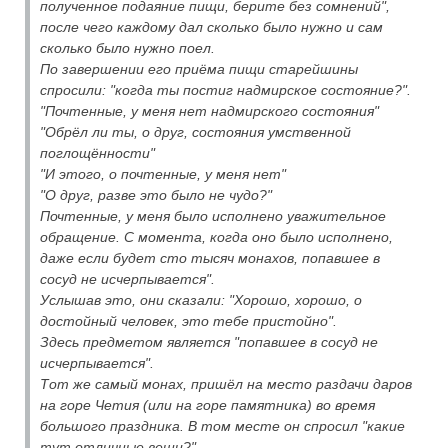
полученное подаяние пищи, берите без сомнений",
после чего каждому дал сколько было нужно и сам
сколько было нужно поел.
По завершении его приёма пищи старейшины
спросили: "когда ты постиг надмирское состояние?".
"Почтенные, у меня нет надмирского состояния"
"Обрёл ли ты, о друг, состояния умственной
поглощённости"
"И этого, о почтенные, у меня нет"
"О друг, разве это было не чудо?"
Почтенные, у меня было исполнено уважительное
обращение. С момента, когда оно было исполнено,
даже если будет сто тысяч монахов, попавшее в
сосуд не исчерпывается".
Услышав это, они сказали: "Хорошо, хорошо, о
достойный человек, это тебе пристойно".
Здесь предметом является "попавшее в сосуд не
исчерпывается".
Тот же самый монах, пришёл на место раздачи даров
на горе Четия (или на горе памятника) во время
большого праздника. В том месте он спросил "какие
тут отличные вещи?".