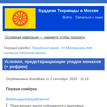
Перейти
Буддизм Тхеравады в Москве
к
Меню
основному
учётной
Войти
Связаться с нами
содержанию
записи
пользователя
Основная
Основная навигация — нажмите чтобы показать
навигация
Текущий раздел:
Палийский канон
>>
Материалы для
Главная
Община
Палийский канон
Язык пали
Материалы по темам
Современная литература
Блоги
Ссылки
Поиск
изучения текстов канона
Условия, предотвращающие упадок монахов
(+ рефрен)
Опубликовано
khantibalo
от
2 сентября, 2020 - 11:14
Первая семёрка
Bhikkhuaparihāniyadhammā
"Пока монахи часто собираются и регулярно