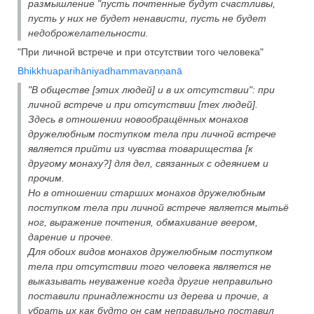
размышление "пусть почтенные будут счастливы,
пусть у них не будет ненависти, пусть не будет
недоброжелательности.
"При личной встрече и при отсутствии того человека"
Bhikkhuaparihāniyadhammavaṇṇanā
"В обществе [этих людей] и в их отсутствии": при
личной встрече и при отсутствии [тех людей].
Здесь в отношении новообращённых монахов
дружелюбным поступком тела при личной встрече
является прийти из чувства товарищества [к
другому монаху?] для дел, связанных с одеянием и
прочим.
Но в отношении старших монахов дружелюбным
поступком тела при личной встрече является мытьё
ног, выражение почтения, обмахивание веером,
дарение и прочее.
Для обоих видов монахов дружелюбным поступком
тела при отсутствии того человека является не
выказывать неуважение когда другие неправильно
поставили принадлежности из дерева и прочие, а
убрать их как будто он сам неправильно поставил