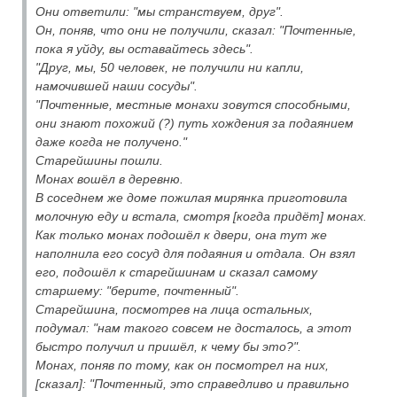
Они ответили: "мы странствуем, друг".
Он, поняв, что они не получили, сказал: "Почтенные,
пока я уйду, вы оставайтесь здесь".
"Друг, мы, 50 человек, не получили ни капли,
намочившей наши сосуды".
"Почтенные, местные монахи зовутся способными,
они знают похожий (?) путь хождения за подаянием
даже когда не получено."
Старейшины пошли.
Монах вошёл в деревню.
В соседнем же доме пожилая мирянка приготовила
молочную еду и встала, смотря [когда придёт] монах.
Как только монах подошёл к двери, она тут же
наполнила его сосуд для подаяния и отдала. Он взял
его, подошёл к старейшинам и сказал самому
старшему: "берите, почтенный".
Старейшина, посмотрев на лица остальных,
подумал: "нам такого совсем не досталось, а этот
быстро получил и пришёл, к чему бы это?".
Монах, поняв по тому, как он посмотрел на них,
[сказал]: "Почтенный, это справедливо и правильно