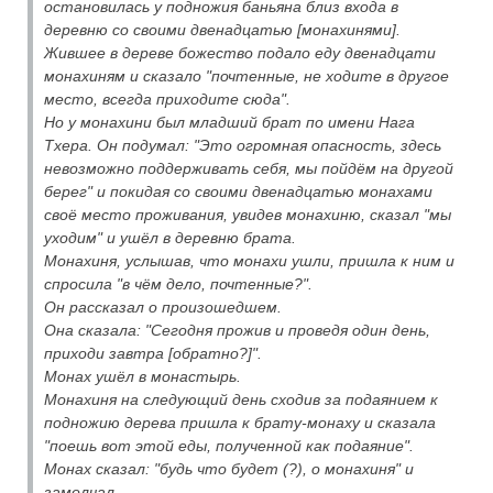
остановилась у подножия баньяна близ входа в
деревню со своими двенадцатью [монахинями].
Жившее в дереве божество подало еду двенадцати
монахиням и сказало "почтенные, не ходите в другое
место, всегда приходите сюда".
Но у монахини был младший брат по имени Нага
Тхера. Он подумал: "Это огромная опасность, здесь
невозможно поддерживать себя, мы пойдём на другой
берег" и покидая со своими двенадцатью монахами
своё место проживания, увидев монахиню, сказал "мы
уходим" и ушёл в деревню брата.
Монахиня, услышав, что монахи ушли, пришла к ним и
спросила "в чём дело, почтенные?".
Он рассказал о произошедшем.
Она сказала: "Сегодня прожив и проведя один день,
приходи завтра [обратно?]".
Монах ушёл в монастырь.
Монахиня на следующий день сходив за подаянием к
подножию дерева пришла к брату-монаху и сказала
"поешь вот этой еды, полученной как подаяние".
Монах сказал: "будь что будет (?), о монахиня" и
замолчал.