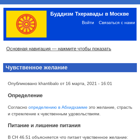
Перейти
Буддизм Тхеравады в Москве
к
Меню
основному
учётной
Войти
Связаться с нами
содержанию
записи
пользователя
Основная
Основная навигация — нажмите чтобы показать
навигация
Главная
Община
Палийский канон
Язык пали
Материалы по темам
Современная литература
Блоги
Ссылки
Поиск
Чувственное желание
Опубликовано
khantibalo
от
16 марта, 2021 - 16:01
Определение
Согласно
определению в Абхидхамме
это желание, страсть
и стремление к чувственным удовольствиям.
Питание и лишение питания
В СН 46.51 объясняется что питает чувственное желание: