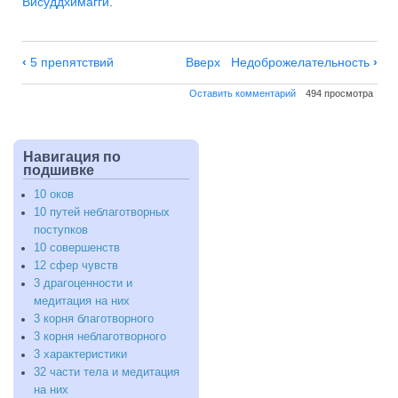
Висуддхимагги
.
Навигация
‹
5 препятствий
Вверх
Недоброжелательность
›
по
Оставить комментарий
494 просмотра
Чувственное
желание
Навигация по
подшивке
10 оков
10 путей неблаготворных
поступков
10 совершенств
12 сфер чувств
3 драгоценности и
медитация на них
3 корня благотворного
3 корня неблаготворного
3 характеристики
32 части тела и медитация
на них