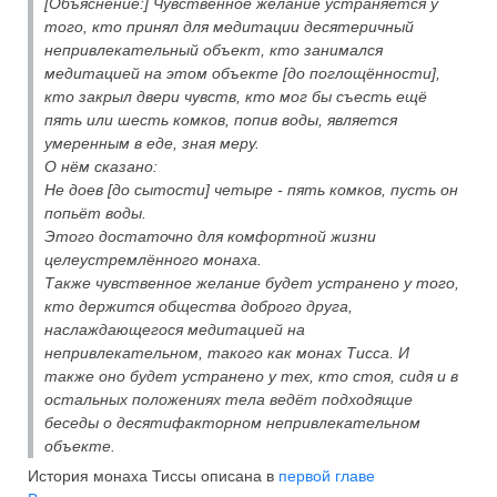
[Объяснение:] Чувственное желание устраняется у
того, кто принял для медитации десятеричный
непривлекательный объект, кто занимался
медитацией на этом объекте [до поглощённости],
кто закрыл двери чувств, кто мог бы съесть ещё
пять или шесть комков, попив воды, является
умеренным в еде, зная меру.
О нём сказано:
Не доев [до сытости] четыре - пять комков, пусть он
попьёт воды.
Этого достаточно для комфортной жизни
целеустремлённого монаха.
Также чувственное желание будет устранено у того,
кто держится общества доброго друга,
наслаждающегося медитацией на
непривлекательном, такого как монах Тисса. И
также оно будет устранено у тех, кто стоя, сидя и в
остальных положениях тела ведёт подходящие
беседы о десятифакторном непривлекательном
объекте.
История монаха Тиссы описана в
первой главе