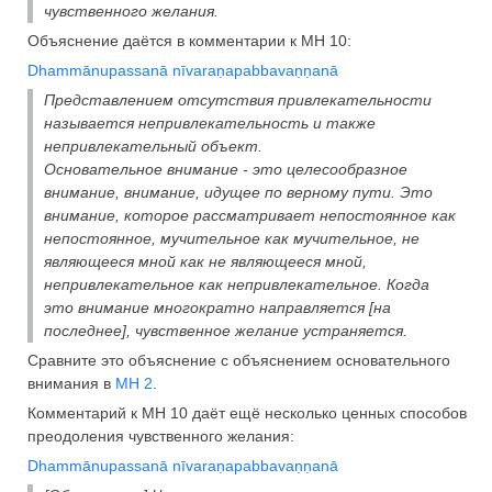
чувственного желания.
Объяснение даётся в комментарии к МН 10:
Dhammānupassanā nīvaraṇapabbavaṇṇanā
Представлением отсутствия привлекательности
называется непривлекательность и также
непривлекательный объект.
Основательное внимание - это целесообразное
внимание, внимание, идущее по верному пути. Это
внимание, которое рассматривает непостоянное как
непостоянное, мучительное как мучительное, не
являющееся мной как не являющееся мной,
непривлекательное как непривлекательное. Когда
это внимание многократно направляется [на
последнее], чувственное желание устраняется.
Сравните это объяснение с объяснением основательного
внимания в
МН 2
.
Комментарий к МН 10 даёт ещё несколько ценных способов
преодоления чувственного желания:
Dhammānupassanā nīvaraṇapabbavaṇṇanā