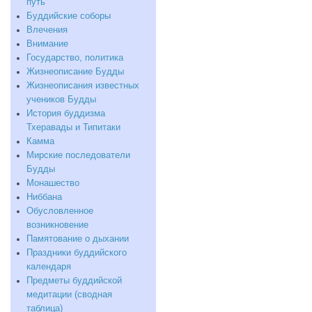
путь
Буддийские соборы
Влечения
Внимание
Государство, политика
Жизнеописание Будды
Жизнеописания известных
учеников Будды
История буддизма
Тхеравады и Типитаки
Камма
Мирские последователи
Будды
Монашество
Ниббана
Обусловленное
возникновение
Памятование о дыхании
Праздники буддийского
календаря
Предметы буддийской
медитации (сводная
таблица)