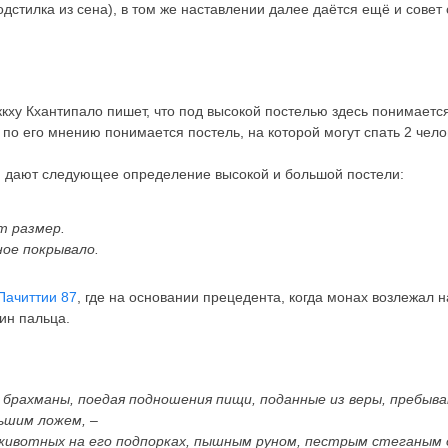
дстилка из сена), в том же наставлении далее даётся ещё и совет 
кху Кхантипало пишет, что под высокой постелью здесь понимаетс
о его мнению понимается постель, на которой могут спать 2 чело
и дают следующее определение высокой и большой постели:
т размер.
ое покрывало.
Пачиттии 87
, где на основании прецедента, когда монах возлежал 
ин пальца.
 брахманы, поедая подношения пищи, поданные из веры, пребыв
ьшим ложем, –
 животных на его подпорках, пышным руном, пестрым стеганым