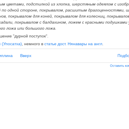
м цветами, подстилкой из хлопка, шерстяным одеялом с изобр
ой по одной стороне, покрывалом, расшитым драгоценностями, 
ов, покрывалом для коней, покрывалом для колесниц, покрывало
адали, покрывалом с балдахином, ложем с красными подушками у 
ого ложа или большого ложа.
шение "дурной поступок".
 (Упосатха)
, немного в
статье дост. Нянавары на англ
.
циплина
Вверх
Подбо
Оставить к