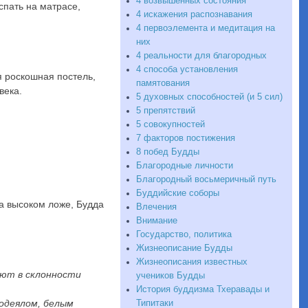
4 возвышенных состояния
спать на матрасе,
4 искажения распознавания
4 первоэлемента и медитация на
них
4 реальности для благородных
4 способа установления
я роскошная постель,
памятования
века.
5 духовных способностей (и 5 сил)
5 препятствий
5 совокупностей
7 факторов постижения
8 побед Будды
Благородные личности
Благородный восьмеричный путь
Буддийские соборы
на высоком ложе, Будда
Влечения
Внимание
Государство, политика
Жизнеописание Будды
Жизнеописания известных
ают в склонности
учеников Будды
История буддизма Тхеравады и
 одеялом, белым
Типитаки