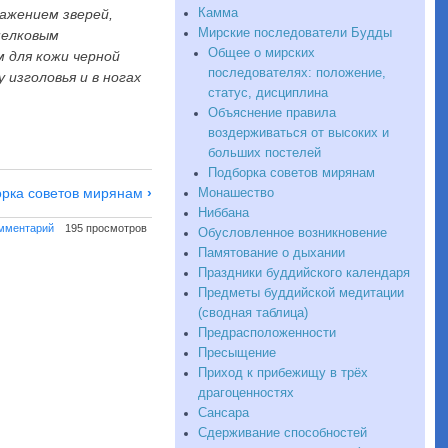
Камма
ажением зверей,
Мирские последователи Будды
шелковым
Общее о мирских
м для кожи черной
последователях: положение,
изголовья и в ногах
статус, дисциплина
Объяснение правила
воздерживаться от высоких и
больших постелей
Подборка советов мирянам
рка советов мирянам
›
Монашество
Ниббана
омментарий
195 просмотров
Обусловленное возникновение
Памятование о дыхании
Праздники буддийского календаря
Предметы буддийской медитации
(сводная таблица)
Предрасположенности
Пресыщение
Приход к прибежищу в трёх
драгоценностях
Сансара
Сдерживание способностей