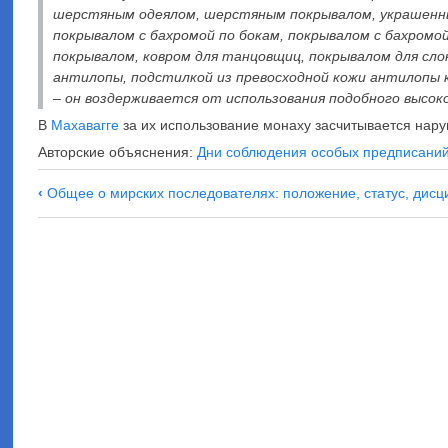
шерстяным одеялом, шерстяным покрывалом, украшенны
покрывалом с бахромой по бокам, покрывалом с бахром
покрывалом, ковром для танцовщиц, покрывалом для слон
антилопы, подстилкой из превосходной кожи антилопы к
– он воздерживается от использования подобного высок
В
Махавагге
за их использование монаху засчитывается нару
Авторские объяснения:
Дни соблюдения особых предписаний
Навигация
‹
Общее о мирских последователях: положение, статус, дис
по
Объяснение
правила
воздерживаться
от
высоких
и
больших
постелей