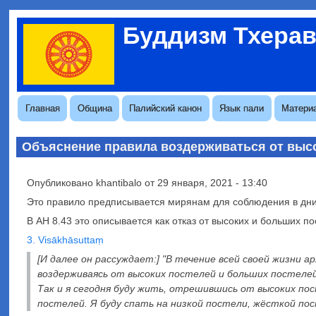
Перейти
Буддизм Тхера
к
Меню
основному
учётной
содержанию
записи
пользователя
Основная
Главная
Община
Палийский канон
Язык пали
Матери
навигация
Объяснение правила воздерживаться от выс
Опубликовано
khantibalo
от
29 января, 2021 - 13:40
Это правило предписывается мирянам для соблюдения в дни
В АН 8.43 это описывается как отказ от высоких и больших п
3. Visākhāsuttaṃ
[И далее он рассуждает:] "В течение всей своей жизни 
воздерживаясь от высоких постелей и больших постелей
Так и я сегодня буду жить, отрешившись от высоких по
постелей. Я буду спать на низкой постели, жёсткой пос