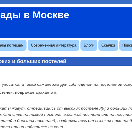
вады в Москве
алы по темам
Современная литература
Блоги
Ссылки
Поис
оких и больших постелей
 упосатхи, а также саманерам для соблюдения на постоянной осно
остелей, подражая арахантам:
архаты живут, отрешившись от высоких постелей[9] и больших п
. Они спят на низкой постели, жёсткой постели или на подстил
стелей и больших постелей, воздерживаясь от высоких постелей
тели или на подстилке из сена.