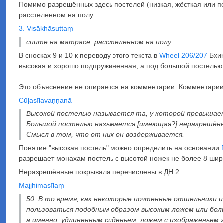
Помимо разрешённых здесь постелей (низкая, жёсткая или по
расстеленном на полу:
3. Visākhāsuttaṃ
спите на матрасе, расстеленном на полу:
В сносках 9 и 10 к переводу этого текста в
Wheel 206/207
Бхик
высокая и хорошо подпружиненная, а под большой постелью п
Это объяснение не опирается на комментарии. Комментари
Cūḷasīlavaṇṇanā
Высокой постелью называется та, у которой превышае
Большой постелью называется [имеющая?] неразрешённ
Смысл в том, что от них он воздерживается.
Понятие "высокая постель" можно определить на основании
разрешает монахам постель с высотой ножек не более 8 шир
Неразрешённые покрывала перечислены в ДН 2:
Majjhimasīlaṃ
50. В то время, как некоторые почтенные отшельники и
пользоваться подобным образом высоким ложем или бол
а именно: удлиненным сиденьем, ложем с изображеньем