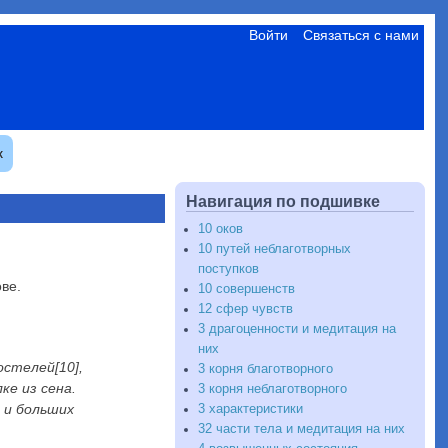
Войти
Связаться с нами
к
Навигация по подшивке
10 оков
10 путей неблаготворных
поступков
ве.
10 совершенств
12 сфер чувств
3 драгоценности и медитация на
них
остелей[10],
3 корня благотворного
ке из сена.
3 корня неблаготворного
 и больших
3 характеристики
32 части тела и медитация на них