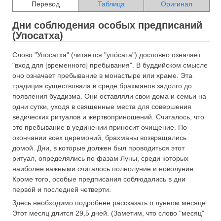
Перевод
Таблица
Оригинал
Дни соблюдения особых предписаний
(Упосатха)
Слово "Упосатха" (читается "упóсата") дословно означает
"вход для [временного] пребывания". В буддийском смысле
оно означает пребывание в монастыре или храме. Эта
традиция существовала в среде брахманов задолго до
появления буддизма. Они оставляли свои дома и семьи на
одни сутки, уходя в священные места для совершения
ведических ритуалов и жертвоприношений. Считалось, что
это пребывание в уединении приносит очищение. По
окончании всех церемоний, брахманы возвращались
домой. Дни, в которые должен был проводиться этот
ритуал, определялись по фазам Луны, среди которых
наиболее важными считалось полнолуние и новолуние.
Кроме того, особые предписания соблюдались в дни
первой и последней четверти.
Здесь необходимо подробнее рассказать о лунном месяце.
Этот месяц длится 29,5 дней. (Заметим, что слово "месяц"