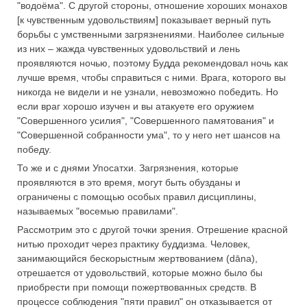
"водоёма". С другой стороны, отношение хороших монахов
[к чувственным удовольствиям] показывает верный путь
борьбы с умственными загрязнениями. Наиболее сильные
из них – жажда чувственных удовольствий и лень
проявляются ночью, поэтому Будда рекомендовал ночь как
лучше время, чтобы справиться с ними. Врага, которого вы
никогда не видели и не узнали, невозможно победить. Но
если враг хорошо изучен и вы атакуете его оружием
"Совершенного усилия", "Совершенного памятования" и
"Совершенной собранности ума", то у него нет шансов на
победу.
То же и с днями Упосатхи. Загрязнения, которые
проявляются в это время, могут быть обузданы и
ограничены с помощью особых правил дисциплины,
называемых "восемью правилами".
Рассмотрим это с другой точки зрения. Отрешение красной
нитью проходит через практику буддизма. Человек,
занимающийся бескорыстным жертвованием (dāna),
отрешается от удовольствий, которые можно было бы
приобрести при помощи пожертвованных средств. В
процессе соблюдения "пяти правил" он отказывается от