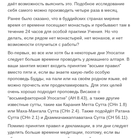
даёт возможность выяснить это. Подобное исследование
себя самого можно производить четыре раза в месяц.
Ранее было сказано, что в буддийских странах миряне
время от времени посещают монастырь и пребывают там в
течение 24 часов для особой практики Учения. Но что
делать, если рядом нет монастырей, нет монахов, и нет
возможности отлучиться с работы?
Во-первых, во все или хотя бы в некоторые дни Упосатхи
следует больше времени проводить у домашнего алтаря. В
ваши занятия может входить принятие "восьми правил"
вместо пяти и, если вы знаете какую-либо особую
проповедь Будды, на пали или на своём родном языке, её
можно прочесть или продекламировать. Для этих целей
очень хорошо подходит проповедь Висакхе о
"восьмифакторной Упосатхе" (АН 8.43), а также другие
известные сутты, такие как Карания Метта Сутта (СНп 1.8)
или Маха-Мангала Сутта (СНп 2.4). Также подойдёт Ратана
Сутта (СНп 2.1) и Дхаммачаккаппаватана Сутта (СН 56.11).
Помимо принятия правил и декламации, в эти дни следует
уделять больше времени медитации, поэтому, если вы