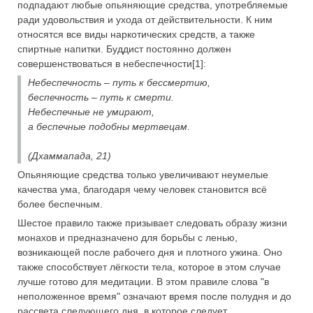
подпадают любые опьяняющие средства, употребляемые
ради удовольствия и ухода от действительности. К ним
относятся все виды наркотических средств, а также
спиртные напитки. Буддист постоянно должен
совершенствоваться в небеспечности[1]:
Небеспечность – путь к бессмертию,
беспечность – путь к смерти.
Небеспечные не умирают,
а беспечные подобны мертвецам.
(Дхаммапада, 21)
Опьяняющие средства только увеличивают неумелые
качества ума, благодаря чему человек становится всё
более беспечным.
Шестое правило также призывает следовать образу жизни
монахов и предназначено для борьбы с ленью,
возникающей после рабочего дня и плотного ужина. Оно
также способствует лёгкости тела, которое в этом случае
лучше готово для медитации. В этом правиле слова "в
неположенное время" означают время после полудня и до
рассвета следующего дня, в которое следует