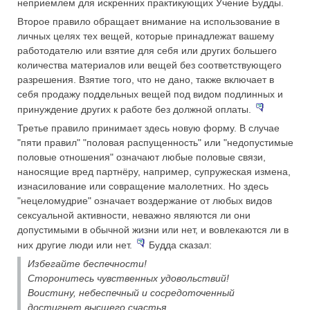
неприемлем для искренних практикующих Учение Будды.
Второе правило обращает внимание на использование в
личных целях тех вещей, которые принадлежат вашему
работодателю или взятие для себя или других большего
количества материалов или вещей без соответствующего
разрешения. Взятие того, что не дано, также включает в
себя продажу поддельных вещей под видом подлинных и
принуждение других к работе без должной оплаты.
Третье правило принимает здесь новую форму. В случае
"пяти правил" "половая распущенность" или "недопустимые
половые отношения" означают любые половые связи,
наносящие вред партнёру, например, супружеская измена,
изнасилование или совращение малолетних. Но здесь
"нецеломудрие" означает воздержание от любых видов
сексуальной активности, неважно являются ли они
допустимыми в обычной жизни или нет, и вовлекаются ли в
них другие люди или нет.
Будда сказал:
Избегайте беспечности!
Сторонитесь чувственных удовольствий!
Воистину, небеспечный и сосредоточенный
достигнет высшего счастья.