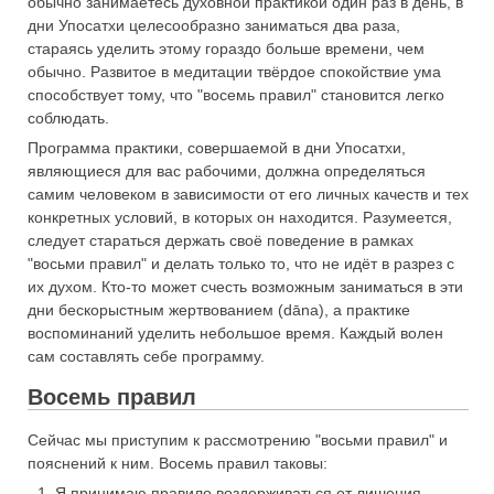
обычно занимаетесь духовной практикой один раз в день, в
дни Упосатхи целесообразно заниматься два раза,
стараясь уделить этому гораздо больше времени, чем
обычно. Развитое в медитации твёрдое спокойствие ума
способствует тому, что "восемь правил" становится легко
соблюдать.
Программа практики, совершаемой в дни Упосатхи,
являющиеся для вас рабочими, должна определяться
самим человеком в зависимости от его личных качеств и тех
конкретных условий, в которых он находится. Разумеется,
следует стараться держать своё поведение в рамках
"восьми правил" и делать только то, что не идёт в разрез с
их духом. Кто-то может счесть возможным заниматься в эти
дни бескорыстным жертвованием (dāna), а практике
воспоминаний уделить небольшое время. Каждый волен
сам составлять себе программу.
Восемь правил
Сейчас мы приступим к рассмотрению "восьми правил" и
пояснений к ним. Восемь правил таковы:
Я принимаю правило воздерживаться от лишения