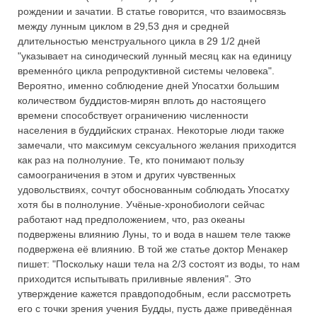
рождении и зачатии. В статье говорится, что взаимосвязь
между лунным циклом в 29,53 дня и средней
длительностью менструального цикла в 29 1/2 дней
"указывает на синодический лунный месяц как на единицу
временнóго цикла репродуктивной системы человека".
Вероятно, именно соблюдение дней Упосатхи большим
количеством буддистов-мирян вплоть до настоящего
времени способствует ограничению численности
населения в буддийских странах. Некоторые люди также
замечали, что максимум сексуального желания приходится
как раз на полнолуние. Те, кто понимают пользу
самоограничения в этом и других чувственных
удовольствиях, сочтут обоснованным соблюдать Упосатху
хотя бы в полнолуние. Учёные-хронобиологи сейчас
работают над предположением, что, раз океаны
подвержены влиянию Луны, то и вода в нашем теле также
подвержена её влиянию. В той же статье доктор Менакер
пишет: "Поскольку наши тела на 2/3 состоят из воды, то нам
приходится испытывать приливные явления". Это
утверждение кажется правдоподобным, если рассмотреть
его с точки зрения учения Будды, пусть даже приведённая