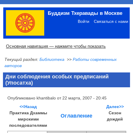
Перейти
Буддизм Тхеравады в Москве
к
Меню
основному
учётной
Войти
Связаться с нами
содержанию
записи
пользователя
Основная
Основная навигация — нажмите чтобы показать
навигация
Текущий раздел:
Библиотека
>>
Работы современных
Главная
Община
Палийский канон
Язык пали
Материалы по темам
Современная литература
Блоги
Ссылки
Поиск
авторов
Дни соблюдения особых предписаний
(Упосатха)
Опубликовано
khantibalo
от
22 марта, 2007 - 20:45
<<Назад
Далее>>
Практика Дхаммы
Сезон
Оглавление
мирскими
дождей
последователями