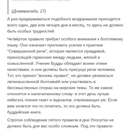
(Дхаммапада, 27)
А раз придерживаться подобного воздержания приходится
всего один, два или четыре дня в месяц, то здесь не должно
быть особых трудностей.
Четвёртое правило требует особого внимания к болтливому
языку. Оно означает приложить усилие к практике
"Совершенной речи", которая является правдивой,
приносящей гармонию между людьми, мягкой и
осмысленной. Учение Будды обладает всеми этими
качествами, и они должны быть присущи речи человека.
Тот, кто принял "восемь правил", не должен увлекаться
легкомысленной болтовнёй или участвовать в
бессмысленных спорах на мирские темы. То же самое
относится и напечатанному слову: в этот день лучше
избегать чтения газет и журналов, отвлекающих ум. Если
вам хочется что-то почитать, то это должна быть
буддийская книга.
Строгое соблюдение пятого правила в дни Упосатхи не
должно быть для вас особо сложным. Под это правило