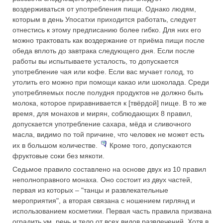
воздерживаться от употребления пищи. Однако людям,
которым в день Упосатхи приходится работать, следует
отнестись к этому предписанию более гибко. Для них его
можно трактовать как воздержание от приёма пищи после
обеда вплоть до завтрака следующего дня. Если после
работы вы испытываете усталость, то допускается
употребление чая или кофе. Если вас мучает голод, то
утолить его можно при помощи какао или шоколада. Среди
употребляемых после полудня продуктов не должно быть
молока, которое приравнивается к [твёрдой] пище. В то же
время, для монахов и мирян, соблюдающих 8 правил,
допускается употребление сахара, мёда и сливочного
масла, видимо по той причине, что человек не может есть
их в большом количестве.
Кроме того, допускаются
фруктовые соки без мякоти.
Седьмое правило составлено на основе двух из 10 правил
неполноправного монаха. Оно состоит из двух частей,
первая из которых – "танцы и развлекательные
мероприятия", а вторая связана с ношением гирлянд и
использованием косметики. Первая часть правила призвана
оградить ум, речь и тело от всех видов развлечений. Хотя в