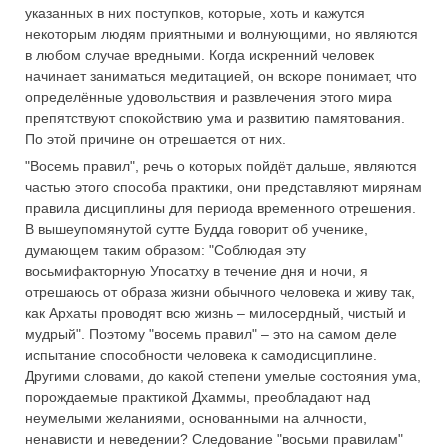
указанных в них поступков, которые, хоть и кажутся
некоторым людям приятными и волнующими, но являются
в любом случае вредными. Когда искренний человек
начинает заниматься медитацией, он вскоре понимает, что
определённые удовольствия и развлечения этого мира
препятствуют спокойствию ума и развитию памятования.
По этой причине он отрешается от них.
"Восемь правил", речь о которых пойдёт дальше, являются
частью этого способа практики, они представляют мирянам
правила дисциплины для периода временного отрешения.
В вышеупомянутой сутте Будда говорит об ученике,
думающем таким образом: "Соблюдая эту
восьмифакторную Упосатху в течение дня и ночи, я
отрешаюсь от образа жизни обычного человека и живу так,
как Архаты проводят всю жизнь – милосердный, чистый и
мудрый". Поэтому "восемь правил" – это на самом деле
испытание способности человека к самодисциплине.
Другими словами, до какой степени умелые состояния ума,
порождаемые практикой Дхаммы, преобладают над
неумелыми желаниями, основанными на алчности,
ненависти и неведении? Следование "восьми правилам"