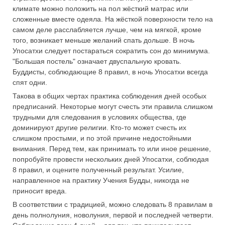
климате можно положить на пол жёсткий матрас или
сложенные вместе одеяла. На жёсткой поверхности тело на
самом деле расслабляется лучше, чем на мягкой, кроме
того, возникает меньше желаний спать дольше. В ночь
Упосатхи следует постараться сократить сон до минимума.
"Большая постель" означает двуспальную кровать.
Буддисты, соблюдающие 8 правил, в ночь Упосатхи всегда
спят одни.
Такова в общих чертах практика соблюдения дней особых
предписаний. Некоторые могут счесть эти правила слишком
трудными для следования в условиях общества, где
доминируют другие религии. Кто-то может счесть их
слишком простыми, и по этой причине недостойными
внимания. Перед тем, как принимать то или иное решение,
попробуйте провести нескольких дней Упосатхи, соблюдая
8 правил, и оцените полученный результат. Усилие,
направленное на практику Учения Будды, никогда не
приносит вреда.
В соответствии с традицией, можно следовать 8 правилам в
день полнолуния, новолуния, первой и последней четверти.