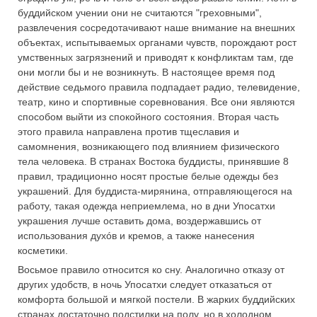
буддийском учении они не считаются "греховными",
развлечения сосредотачивают наше внимание на внешних
объектах, испытываемых органами чувств, порождают рост
умственных загрязнений и приводят к конфликтам там, где
они могли бы и не возникнуть. В настоящее время под
действие седьмого правила подпадает радио, телевидение,
театр, кино и спортивные соревнования. Все они являются
способом выйти из спокойного состояния. Вторая часть
этого правила направлена против тщеславия и
самомнения, возникающего под влиянием физического
тела человека. В странах Востока буддисты, принявшие 8
правил, традиционно носят простые белые одежды без
украшений. Для буддиста-мирянина, отправляющегося на
работу, такая одежда неприемлема, но в дни Упосатхи
украшения лучше оставить дома, воздержавшись от
использования духóв и кремов, а также нанесения
косметики.
Восьмое правило относится ко сну. Аналогично отказу от
других удобств, в ночь Упосатхи следует отказаться от
комфорта большой и мягкой постели. В жарких буддийских
странах достаточно подстилки на полу, но в холодном