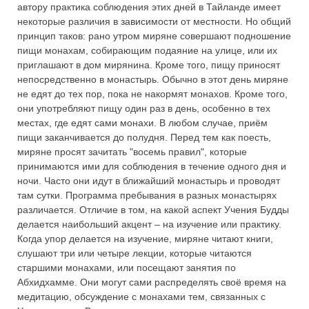
автору практика соблюдения этих дней в Тайланде имеет
некоторые различия в зависимости от местности. Но общий
принцип таков: рано утром миряне совершают подношение
пищи монахам, собирающим подаяние на улице, или их
приглашают в дом мирянина. Кроме того, пищу приносят
непосредственно в монастырь. Обычно в этот день миряне
не едят до тех пор, пока не накормят монахов. Кроме того,
они употребляют пищу один раз в день, особенно в тех
местах, где едят сами монахи. В любом случае, приём
пищи заканчивается до полудня. Перед тем как поесть,
миряне просят зачитать "восемь правил", которые
принимаются ими для соблюдения в течение одного дня и
ночи. Часто они идут в ближайший монастырь и проводят
там сутки. Программа пребывания в разных монастырях
различается. Отличие в том, на какой аспект Учения Будды
делается наибольший акцент – на изучение или практику.
Когда упор делается на изучение, миряне читают книги,
слушают три или четыре лекции, которые читаются
старшими монахами, или посещают занятия по
Абхидхамме. Они могут сами распределять своё время на
медитацию, обсуждение с монахами тем, связанных с