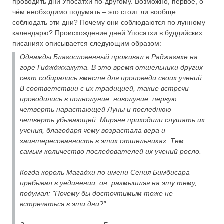
проводить дни Упосатхи по-другому. Возможно, первое, о
чём необходимо подумать – это стоит ли вообще
соблюдать эти дни? Почему они соблюдаются по лунному
календарю? Происхождение дней Упосатхи в буддийских
писаниях описывается следующим образом:
Однажды Благословенный проживал в Раджагахе на
горе Гиджджхакута. В это время отшельники других
сект собирались вместе для проповеди своих учений.
В соответствии с их традицией, такие встречи
проводились в полнолуние, новолуние, первую
четверть нарастающей Луны и последнюю
четверть убывающей. Миряне приходили слушать их
учения, благодаря чему возрастала вера и
заинтересованность в этих отшельниках. Тем
самым количество последователей их учений росло.
Когда король Магадхи по имени Сения Бимбисара
пребывал в уединении, он, размышляя на эту тему,
подумал: "Почему бы досточтимым тоже не
встречаться в эти дни?".