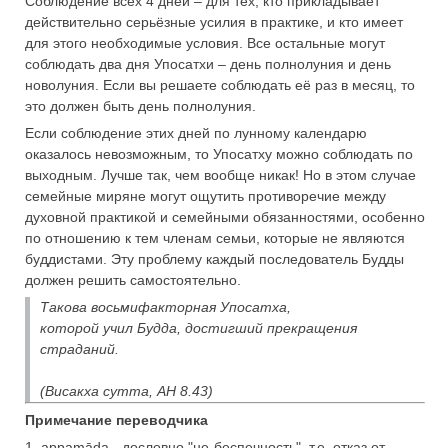
Соблюдение всех 4 дней – для тех, кто прикладывает
действительно серьёзные усилия в практике, и кто имеет
для этого необходимые условия. Все остальные могут
соблюдать два дня Упосатхи – день полнолуния и день
новолуния. Если вы решаете соблюдать её раз в месяц, то
это должен быть день полнолуния.
Если соблюдение этих дней по лунному календарю
оказалось невозможным, то Упосатху можно соблюдать по
выходным. Лучше так, чем вообще никак! Но в этом случае
семейные миряне могут ощутить противоречие между
духовной практикой и семейными обязанностями, особенно
по отношению к тем членам семьи, которые не являются
буддистами. Эту проблему каждый последователь Будды
должен решить самостоятельно.
Такова восьмифакторная Упосатха,
которой учил Будда, достигший прекращения
страданий.
(Висакха сутта, АН 8.43)
Примечание переводчика
1. appamāda - дословно "не-беспечность", т.е. отказ от