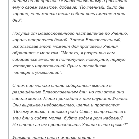
Затем он отправился к Благословенному и рассказал
ему о своём замысле, добавив: "Почтенный, было бы
хорошо, если монахи тоже собирались вместе в эти
дни".
Получив от Благословенного наставление по Учению,
король отправился домой. Затем Благословенный,
использовав этот момент для проповеди Учения,
обратился к монахам: "Монахи, я разрешаю вам
собираться вместе в полнолуние, новолуние, первую
четверть нарастающей Луны и последнюю
четверть убывающей".
С тех пор монахи стали собираться вместе в
разрешённые Благословенным дни, но при этом они
сидели молча. Люди приходили к ним слушать Учение.
Они выражали недовольство, шепча и протестуя:
"Почему монахи, потомки рода Сакья, встречаются в
эти дни и сидят молча, будто воды в рот набрали?
Не стоит ли им проповедовать Учение в это время?"
Услышав такие слова, монахи пошли к