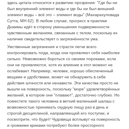
здесь цитата относится к развитию прозрения: "Где бы ни
был внутренний элемент воды и где бы ни был внешний
элемент воды – всё это – элемент воды" (Махарахуловада
Сутта, МН 62). В любом случае, прогресс в практике
Дхаммы идёт в сторону уменьшения подверженности
чувственным желаниям, связанным с телом, поскольку их
наличие свидетельствует о загрязнённости ума.
Умственные загрязнения и страсти легче всего
контролировать тогда, когда они проявляют себя наиболее
сильно. Невозможно бороться со своими пороками, если
они не проявляются, хотя их влияние в этот момент не
ослабевает. Например, человек, хорошо обеспеченный
вещами и удобствами, может не обнаружить в себе
действия алчности или ненависти. Эти качества просто не
вышли на поверхность, поскольку "море" удовлетворённых
желаний, в котором они "плавают", достаточно глубоко. Но
поместите такого человека в ветхий маленький шалаш с
возможностью принимать скудную пищу раз в день и
строгой дисциплиной, направляющей его поступки, и
посмотрите, что будет! Чудовища всплывут на поверхность
и громкими криками потребуют более просторного