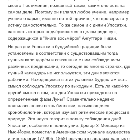
своего Постижения, познав всё таким, каким оно есть на
самом деле. Поэтому он излагал любое учение, например,
учение о карме, именно по той причине, что проверил эту
истину самостоятельно. То же самое и с днями Упосатхи,
важность которых подчёркивается в целом ряде сутт,
содержащихся в "Книге восьмёрок" Ангуттара Никаи.
Но раз дни Упосатхи в буддийской традиции были
установлены в соответствии с существовавшим тогда
лунным календарём и связанным с ним соблюдением
различных предписаний, то сегодня во многих странах, где
лунный календарь не используется, эти дни являются
рабочими. Находящимся в этих условиях буддистам есть
смысл соблюдать Упосатху по выходным. Есть ли какой-то
другой смысл в том, что дни Упосатхи приходятся на
определённые фазы Луны? Сравнительно недавно
появилась новая ветвь биологии, называющаяся
хронобиологией, которая изучает ритмические процессы в
природе. Эта наука говорит в пользу соблюдения дней
Упосатхи, особенно в полнолуние. Доктор У. Менакер из
Нью-Йорка поместил в Американском журнале акушерства
и гинекологии (77:905, 1959) результаты анализа данных о