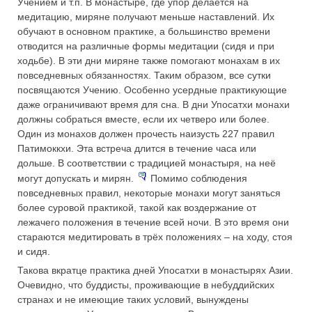
Учением и т.п. В монастыре, где упор делается на
медитацию, миряне получают меньше наставлений. Их
обучают в основном практике, а большинство времени
отводится на различные формы медитации (сидя и при
ходьбе). В эти дни миряне также помогают монахам в их
повседневных обязанностях. Таким образом, все сутки
посвящаются Учению. Особенно усердные практикующие
даже ограничивают время для сна. В дни Упосатхи монахи
должны собраться вместе, если их четверо или более.
Один из монахов должен прочесть наизусть 227 правил
Патимоккхи. Эта встреча длится в течение часа или
дольше. В соответствии с традицией монастыря, на неё
могут допускать и мирян.
Помимо соблюдения
повседневных правил, некоторые монахи могут заняться
более суровой практикой, такой как воздержание от
лежачего положения в течение всей ночи. В это время они
стараются медитировать в трёх положениях – на ходу, стоя
и сидя.
Такова вкратце практика дней Упосатхи в монастырях Азии.
Очевидно, что буддисты, проживающие в небуддийских
странах и не имеющие таких условий, вынуждены