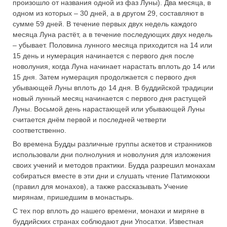
произошло от названия одной из фаз Луны). Два месяца, в
одном из которых – 30 дней, а в другом 29, составляют в
сумме 59 дней. В течение первых двух недель каждого
месяца Луна растёт, а в течение последующих двух недель
– убывает. Половина лунного месяца приходится на 14 или
15 день и нумерация начинается с первого дня после
новолуния, когда Луна начинает нарастать вплоть до 14 или
15 дня. Затем нумерация продолжается с первого дня
убывающей Луны вплоть до 14 дня. В буддийской традиции
новый лунный месяц начинается с первого дня растущей
Луны. Восьмой день нарастающей или убывающей Луны
считается днём первой и последней четверти
соответственно.
Во времена Будды различные группы аскетов и странников
использовали дни полнолуния и новолуния для изложения
своих учений и методов практики. Будда разрешил монахам
собираться вместе в эти дни и слушать чтение Патимоккхи
(правил для монахов), а также рассказывать Учение
мирянам, пришедшим в монастырь.
С тех пор вплоть до нашего времени, монахи и миряне в
буддийских странах соблюдают дни Упосатхи. Известная