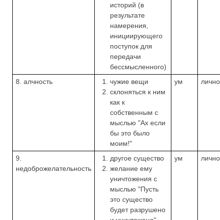
историй (в
результате
намерения,
инициирующего
поступок для
передачи
бессмысленного)
8. алчность
чужие вещи
ум
лично
склоняться к ним
как к
собственным с
мыслью "Ах если
бы это было
моим!"
9.
другое существо
ум
лично
недоброжелательность
желание ему
уничтожения с
мыслью "Пусть
это существо
будет разрушено
и уничтожено"