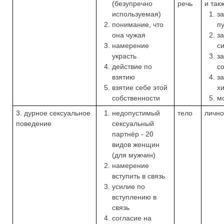
(безупречно
речь
и так
используемая)
з
понимание, что
п
она чужая
з
намерение
с
украсть
з
действие по
с
взятию
з
взятие себе этой
х
собственности
м
3. дурное сексуальное
недопустимый
тело
лично
поведение
сексуальный
партнёр - 20
видов женщин
(для мужчин)
намерение
вступить в связь
усилие по
вступлению в
связь
согласие на