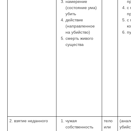
намерение
п
(состояние ума)
с
убить
п
действие
с
(направленное
к
на убийство)
п
смерть живого
существа
2. взятие неданного
чужая
тело
(анал
собственность
или
убийс