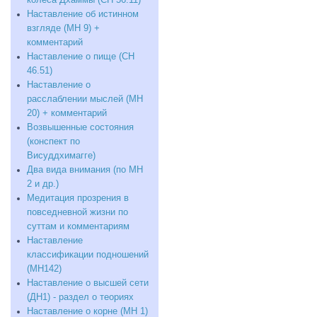
Наставление об истинном
взгляде (МН 9) +
комментарий
Наставление о пище (СН
46.51)
Наставление о
расслаблении мыслей (МН
20) + комментарий
Возвышенные состояния
(конспект по
Висуддхимагге)
Два вида внимания (по МН
2 и др.)
Медитация прозрения в
повседневной жизни по
суттам и комментариям
Наставление
классификации подношений
(МН142)
Наставление о высшей сети
(ДН1) - раздел о теориях
Наставление о корне (МН 1)