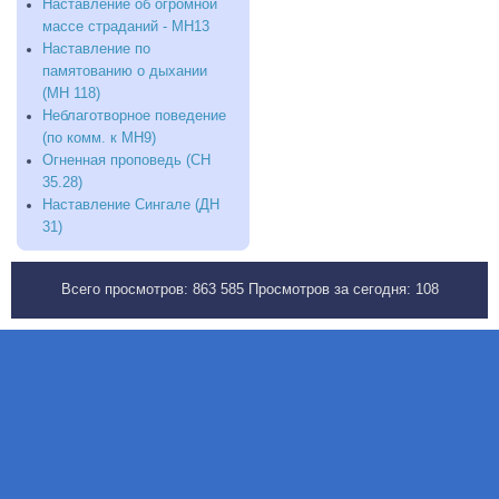
Наставление об огромной
массе страданий - МН13
Наставление по
памятованию о дыхании
(МН 118)
Неблаготворное поведение
(по комм. к МН9)
Огненная проповедь (СН
35.28)
Наставление Сингале (ДН
31)
Всего просмотров:
863 585
Просмотров за сегодня:
108