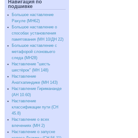
МН9)
Навигация по
подшивке
Большое наставление
Рахуле (МН62)
Большое наставление о
способах установления
памятования (МН 10/ДН 22)
Большое наставление с
метафорой слоновьего
следа (МН28)
Наставление "шесть
шестёрок" (МН 148)
Наставление
Анатхапиндике (МН 143)
Наставление Гиримананде
(АН 10.60)
Наставление
классификации пути (СН
45.8)
Наставление о всех
влечениях (МН 2)
Наставление о запуске
колеса Дхаммы (СН 56.11)