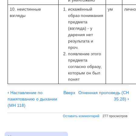
10. неистинные
искажённый
ум
лично
взгляды
образ понимания
предмета
(взгляда) - у
дарения нет
результата и
проч.
появление этого
предмета
согласно образу,
которым он был
понят
Навигация
‹
Наставление по
Вверх
Огненная проповедь (СН
по
памятованию о дыхании
35.28)
›
Неблаготворное
(МН 118)
поведение
Оставить комментарий
277 просмотров
(по
комм.
к