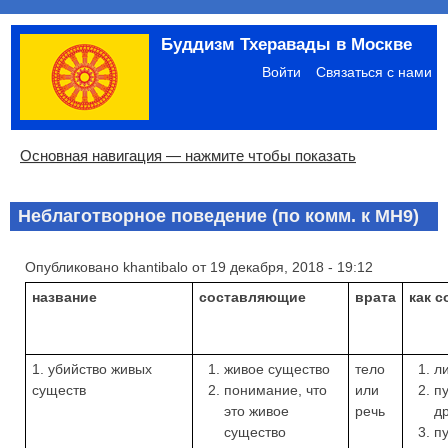
Перейти
Буддизм Тхеравады в Москве
к
Меню
основному
учётной
Войти
Связаться с нами
содержанию
записи
пользователя
Основная
Основная навигация — нажмите чтобы показать
навигация
Главная
Община
Палийский канон
Язык пали
Материалы по темам
Современная литература
Блоги
Ссылки
Поиск
Неблаготворное поведение (по комм. к МН9)
Опубликовано
khantibalo
от
19 декабря, 2018 - 19:12
название
составляющие
врата
как 
1. убийство живых
живое существо
тело
л
существ
понимание, что
или
п
это живое
речь
д
существо
п