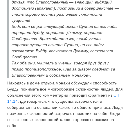
друзья, что Благословенный — знающий, видящий,
достойный (арахант), постигший в совершенстве —
столь хорошо постиг различные склонности
существ!
Ведь вот странствующий аскет Суппия на все лады
порицает Будду, порицает Дхамму, порицает
Сообщество: Брахмадатта же, юный ученик
странствующего аскета Суппии, на все лады
восхваляет Будду, восхваляет Дхамму, восхваляет
Сообщество.
Так оба они, учитель и ученик, говоря друг другу
прямо противоположное, шаг за шагом следуют за
Благословенным и собранием монахов».
Находясь в доме отдыха монахи обсуждали способность
Будды понимать всё многообразие склонностей людей. Для
объяснения этого комментарий приводит фрагмент из
СН
14.14
, где говорится, что существа встречаются и
собираются на основании какого-то общего признака. Люди
низменных склонностей встречают похожих на себя. Люди
возвышенных склонностей также встречают похожих на
себя.