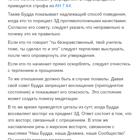
приводится строфа из
АН 7.64
.
Также Будда показывает надлежащий способ поведения,
когда кто-то порицает 3Д противоположными качествами.
Согласно его совету, следует указать что неправильно и
почему это не правильно.
Если кто-то говорит "ты безнравственный, твой учитель
тоже, ты сделал то и это" следует терпеливо выслушать,
после чего опровергнуть эти утверждения.
Если кто-то начинает прямо оскорблять, следует отнестись
с терпением и прощением.
То же отношение должно быть в случае похвалы. Давая
свой совет Будда запрещает восхищение (приподнятое
состояние) и показывает его опасность. Это состояние
может создать помеху медитации.
В то же время приводятся цитаты из сутт, когда Будда
восхваляет восторг на предмет 3Д. Ответ состоит в том, что
это восторг, связанный с отрешением. В этом же
наставлении речь о мирском восторге, связанном с
мыслями "Наш Будда, наша Дхамма, наше Сообщество".
Он создаёт помехи медитации.