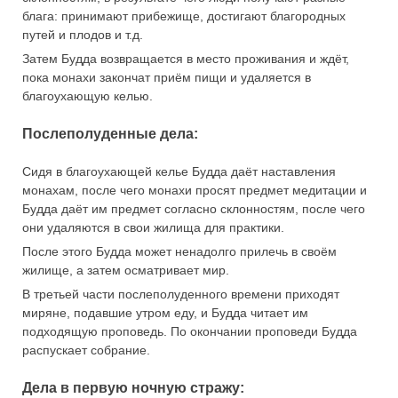
блага: принимают прибежище, достигают благородных
путей и плодов и т.д.
Затем Будда возвращается в место проживания и ждёт,
пока монахи закончат приём пищи и удаляется в
благоухающую келью.
Послеполуденные дела:
Сидя в благоухающей келье Будда даёт наставления
монахам, после чего монахи просят предмет медитации и
Будда даёт им предмет согласно склонностям, после чего
они удаляются в свои жилища для практики.
После этого Будда может ненадолго прилечь в своём
жилище, а затем осматривает мир.
В третьей части послеполуденного времени приходят
миряне, подавшие утром еду, и Будда читает им
подходящую проповедь. По окончании проповеди Будда
распускает собрание.
Дела в первую ночную стражу: