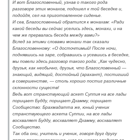
И вот Благословенный, узнав о такого рода
разговоре этих монахов, подошел к той беседке и,
подойдя, сел на приготовленное сиденье.
И сев, Благословенный обратился к монахам: «Ради
какой беседы вы сейчас уселись здесь, монахи, и на
чем же прервалась беседа между вами?»
Вслед за этими словами монахи так сказали
Благословенному: «О досточтимый! После ночи,
поднявшись на заре, собравшись и усевшись в беседке,
мы повели здесь разговор такого рода: „Как чудесно,
друзья, как необычно, друзья, что Благословенный —
знающий, видящий, достойный (арахант), постигший
в совершенстве, — столь хорошо постиг различные
склонности существ!
Ведь вот странствующий аскет Суппия на все лады
порицает Будду, порицает Дхамму, порицает
Сообщество: Брахмадатта же, юный ученик
странствующего аскета Суппии, на все лады
восхваляет Будду, восхваляет Дхамму, восхваляет
Сообщество.
Так оба они, учитель и ученик, говоря друг другу
прямо противоположное, шаг за шагом следуют за