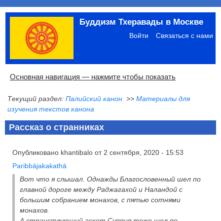
Перейти
Буддизм Тхеравады в Москве
к
Меню
основному
учётной
Войти
Связаться с нами
содержанию
записи
пользователя
Основная
Основная навигация — нажмите чтобы показать
навигация
Текущий раздел:
Палийский канон
>>
Материалы для
Главная
Община
Палийский канон
Язык пали
Материалы по темам
Современная литература
Блоги
Ссылки
Поиск
изучения текстов канона
Рассказ о странниках
Опубликовано
khantibalo
от
2 сентября, 2020 - 15:53
Paribbājakakathā
Вот что я слышал. Однажды Благословенный шел по
главной дороге между Раджагахой и Наландой с
большим собранием монахов, с пятью сотнями
монахов.
А странствующий аскет Суппия тоже шел по