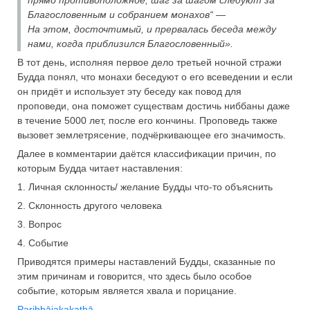
Благословенным и собранием монахов“ —
На этом, досточтимый, и прервалась беседа между
нами, когда приблизился Благословенный».
В тот день, исполняя первое дело третьей ночной стражи
Будда понял, что монахи беседуют о его всеведении и если
он придёт и использует эту беседу как повод для
проповеди, она поможет существам достичь ниббаны даже
в течение 5000 лет, после его кончины. Проповедь также
вызовет землетрясение, подчёркивающее его значимость.
Далее в комментарии даётся классификации причин, по
которым Будда читает наставления:
1. Личная склонность/ желание Будды что-то объяснить
2. Склонность другого человека
3. Вопрос
4. Событие
Приводятся примеры наставлений Будды, сказанные по
этим причинам и говорится, что здесь было особое
событие, которым является хвала и порицание.
Paribbājakakathā