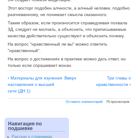
Этот восторг подобен алчности, а алчный человек, подобно
разгневанному, не понимает смысла сказанного.
Таким образом, если произносится справедливая похвала
3Д, следует не молчать, а объяснить, что приписываемые
качества действительно существуют и объяснить почему.
На вопрос "нравственный ли вы" можно ответить
"нравственный".
На вопрос о достижениях в практике можно дать ответ, но
только если спрашивает монах.
Навигация
‹
Материалы для изучения
Вверх
Три главы о
по
наставления о высшей
нравственности
›
Рассказ
сети (ДН 1)
о
Оставить комментарий
79 просмотров
странниках
Навигация по
подшивке
Рассказ о странниках