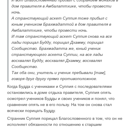
дом правителя в Амбалаттхике, чтобы провести
ночь.
А странствующий аскет Суппия тоже прибыл с
юным учеником Брахмадаттой в дом правителя в
Амбалаттхике, чтобы провести ночь.
И там странствующий аскет Суппия снова на все
лады порицал Будду, порицал Дхамму, порицал
Сообщество. Брахмадатта же, юный ученик
странствующего аскета Суппии, на все лады
восхвалял Будду, восхвалял Дхамму, восхвалял
Сообщество.
Так оба они, учитель и ученик пребывали [там],
говоря друг другу прямо противоположное.
Когда Будда с учениками и Суппия с последователями
остановились в доме отдыха правителя, Суппия опять
осмотрел учеников Будды и своих учеников и понял, что
сравнение опять не в его пользу. На том он снова стал
всячески порицать Будду.
Странник Суппия порицал Благословенного в том, что он не
исполняет обязанности по отношению к старшим