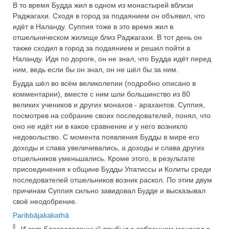
В то время Будда жил в одном из монастырей вблизи
Раджагахи. Сходя в город за подаянием он объявил, что
идёт в Наланду. Суппия тоже в это время жил в
отшельническом жилище близ Раджагахи. В тот день он
также сходил в город за подаянием и решил пойти в
Наланду. Идя по дороге, он не знал, что Будда идёт перед
ним, ведь если бы он знал, он не шёл бы за ним.
Будда шёл во всём великолепии (подробно описано в
комментарии), вместе с ним шли большинство из 80
великих учеников и других монахов - арахантов. Суппия,
посмотрев на собрание своих последователей, понял, что
оно не идёт ни в какое сравнение и у него возникло
недовольство. С момента появления Будды в мире его
доходы и слава увеличивались, а доходы и слава других
отшельников уменьшались. Кроме этого, в результате
присоединения к общине Будды Упатиссы и Колиты среди
последователей отшельников возник раскол. По этим двум
причинам Суппия сильно завидовал Будде и высказывал
своё неодобрение.
Paribbājakakathā
И вот Благословенный прибыл с собранием монахов в