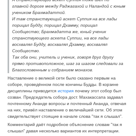
главной дороге между Раджагахой и Наландой с юным
учеником Брахмадаттой.
И там странствующий аскет Суппия на все лады
порицал Будду, порицал Дхамму, порицал
Сообщество; Брахмадатта же, юный ученик
странствующего аскета Суппии, на все лады
восхвалял Будду, восхвалял Дхамму, восхвалял
Сообщество.
Так оба они, учитель и ученик, говоря друг другу
прямо противоположное, шаг за шагом следовали за
Благословенным и собранием монахов.
Наставление о великой сети было сказано первым на
соборе, проведённом после кончины Будды. В корзине
дисциплины приводится
история
почему этот собор был
созван. Председатель собора дост. Махакассапа задавал
почтенному Ананде вопросы и почтенный Ананда, отвечая
на них, привёл наставление о величайшей сети. Об этом
свидетельствует стоящие в начале слова "так я слышал".
Комментарий даёт подробное объяснение словам "так я
слышал" давая несколько вариантов их интерпретации.