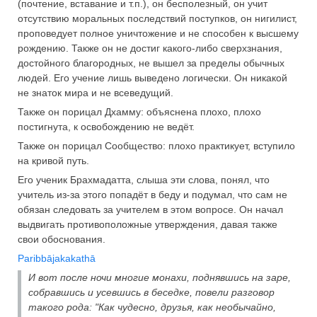
(почтение, вставание и т.п.), он бесполезный, он учит
отсутствию моральных последствий поступков, он нигилист,
проповедует полное уничтожение и не способен к высшему
рождению. Также он не достиг какого-либо сверхзнания,
достойного благородных, не вышел за пределы обычных
людей. Его учение лишь выведено логически. Он никакой
не знаток мира и не всеведущий.
Также он порицал Дхамму: объяснена плохо, плохо
постигнута, к освобождению не ведёт.
Также он порицал Сообщество: плохо практикует, вступило
на кривой путь.
Его ученик Брахмадатта, слыша эти слова, понял, что
учитель из-за этого попадёт в беду и подумал, что сам не
обязан следовать за учителем в этом вопросе. Он начал
выдвигать противоположные утверждения, давая также
свои обоснования.
Paribbājakakathā
И вот после ночи многие монахи, поднявшись на заре,
собравшись и усевшись в беседке, повели разговор
такого рода: "Как чудесно, друзья, как необычайно,