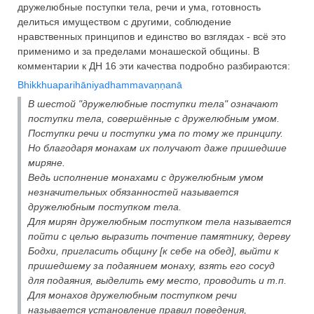
дружелюбные поступки тела, речи и ума, готовность
делиться имуществом с другими, соблюдение
нравственных принципов и единство во взглядах - всё это
применимо и за пределами монашеской общины. В
комментарии к ДН 16 эти качества подробно разбираются:
Bhikkhuaparihāniyadhammavaṇṇanā
В шестой "дружелюбные поступки тела" означают
поступки тела, совершённые с дружелюбным умом.
Поступки речи и поступки ума по тому же принципу.
Но благодаря монахам их получают даже пришедшие
миряне.
Ведь исполнение монахами с дружелюбным умом
незначительных обязанностей называется
дружелюбным поступком тела.
Для мирян дружелюбным поступком тела называется
пойти с целью выразить почтение памятнику, дереву
Бодхи, пригласить общину [к себе на обед], выйти к
пришедшему за подаянием монаху, взять его сосуд
для подаяния, выделить ему место, проводить и т.п.
Для монахов дружелюбным поступком речи
называется установление правил поведения,