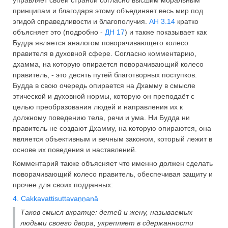
принципам и благодаря этому объединяет весь мир под
эгидой справедливости и благополучия.
АН 3.14
кратко
объясняет это (подробно -
ДН 17
) и также показывает как
Будда является аналогом поворачивающего колесо
правителя в духовной сфере. Согласно комментарию,
дхамма, на которую опирается поворачивающий колесо
правитель, - это десять путей благотворных поступков.
Будда в свою очередь опирается на Дхамму в смысле
этической и духовной нормы, которую он преподаёт с
целью преобразования людей и направления их к
должному поведению тела, речи и ума. Ни Будда ни
правитель не создают Дхамму, на которую опираются, она
является объективным и вечным законом, который лежит в
основе их поведения и наставлений.
Комментарий также объясняет что именно должен сделать
поворачивающий колесо правитель, обеспечивая защиту и
прочее для своих подданных:
4. Cakkavattisuttavaṇṇanā
Таков смысл вкратце: детей и жену, называемых
людьми своего двора, укрепляет в сдержанности