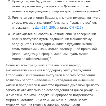
Правда ли, что буддисты прошлого считали только
монастырь местом для практики Дхаммы и только
монахов подходящими сосудами для принятия учения?
Являются ли учения Будды для мирян имеющими чисто
символическое значение? (см. напр. "мать и отец" как
иносказания в
Дхп 294, 295
, и также
СН 42.7
)
Заключаются ли советы мирянам лишь в совершении
благих поступков путём подношений монашескому
ордену, чтобы благодаря их силе в будущих жизнях
стать монахами и заниматься полноценной практикой
(напр.: медитация вредна мирянам, пусть лучше
монахов обеспечивают)?
Почти во всех традициях в тот или иной период
высказывались мнения в поддержку этих утверждений.
Сторонники этих мнений выступали в пользу оставления
всяческих забот о наполненной страданиями нынешней
жизни и предлагали в качестве признака духовной зрелости
заботу исключительно об освобождении от цикла рождений
и смертей. Монахи нередко игнорировали потребности
мирян в наставлении о том, как можно использовать
мудрость учения Будды в мирских делах. Сами