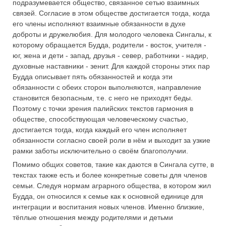
подразумевается общество, связанное сетью взаимных
связей. Согласие в этом обществе достигается тогда, когда
его члены исполняют взаимные обязанности в духе
доброты и дружелюбия. Для молодого человека Сингалы, к
которому обращается Будда, родители - восток, учителя -
юг, жена и дети - запад, друзья - север, работники - надир,
духовные наставники - зенит. Для каждой стороны этих пар
Будда описывает пять обязанностей и когда эти
обязанности с обеих сторон выполняются, направление
становится безопасным, т.е. с него не приходят беды.
Поэтому с точки зрения палийских текстов гармония в
обществе, способствующая человеческому счастью,
достигается тогда, когда каждый его член исполняет
обязанности согласно своей роли в нём и выходит за узкие
рамки заботы исключительно о своём благополучии.
Помимо общих советов, такие как даются в Сингала сутте, в
текстах также есть и более конкретные советы для членов
семьи. Следуя нормам аграрного общества, в котором жил
Будда, он относился к семье как к основной единице для
интеграции и воспитания новых членов. Именно близкие,
тёплые отношения между родителями и детьми