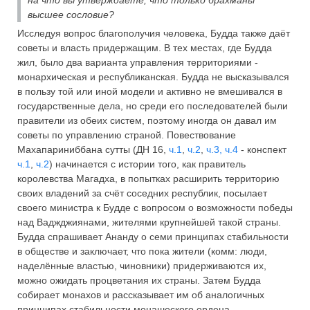
высшее сословие?
Исследуя вопрос благополучия человека, Будда также даёт
советы и власть придержащим. В тех местах, где Будда
жил, было два варианта управления территориями -
монархическая и республиканская. Будда не высказывался
в пользу той или иной модели и активно не вмешивался в
государственные дела, но среди его последователей были
правители из обеих систем, поэтому иногда он давал им
советы по управлению страной. Повествование
Махапариниббана сутты (ДН 16,
ч.1
,
ч.2
,
ч.3,
ч.4
- конспект
ч.1
,
ч.2
) начинается с истории того, как правитель
королевства Магадха, в попытках расширить территорию
своих владений за счёт соседних республик, посылает
своего министра к Будде с вопросом о возможности победы
над Ваджджиянами, жителями крупнейшей такой страны.
Будда спрашивает Ананду о семи принципах стабильности
в обществе и заключает, что пока жители (комм: люди,
наделённые властью, чиновники) придерживаются их,
можно ожидать процветания их страны. Затем Будда
собирает монахов и рассказывает им об аналогичных
принципах стабильности монашеского ордена.