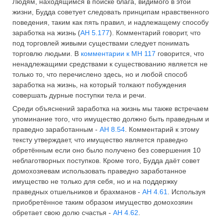
Людям, находящимся в поиске блага, видимого в этой
жизни, Будда советует следовать принципам нравственного
поведения, таким как пять правил, и надлежащему способу
заработка на жизнь (
АН 5.177
). Комментарий говорит, что
под торговлей живыми существами следует понимать
торговлю людьми. В
комментарии к МН 117
говорится, что
ненадлежащими средствами к существованию является не
только то, что перечислено здесь, но и любой способ
заработка на жизнь, на который толкают побуждения
совершать дурные поступки тела и речи.
Среди объяснений заработка на жизнь мы также встречаем
упоминание того, что имущество должно быть праведным и
праведно заработанным -
АН 8.54
. Комментарий к этому
тексту утверждает, что имущество является праведно
обретённым если оно было получено без совершения 10
неблаготворных поступков. Кроме того, Будда даёт совет
домохозяевам использовать праведно заработанное
имущество не только для себя, но и на поддержку
праведных отшельников и брахманов -
АН 4.61
. Используя
приобретённое таким образом имущество домохозяин
обретает свою долю счастья -
АН 4.62
.