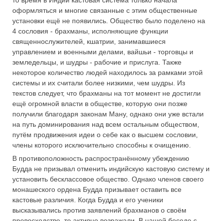
оформляться и многие связанные с этим общественные
установки ещё не появились. Общество было поделено на
4 сословия - брахманы, исполняющие функции
священнослужителей, кшатрии, занимавшиеся
управлением и военными делами, вайшьи - торговцы и
земледельцы, и шудры - рабочие и прислуга. Также
некоторое количество людей находилось за рамками этой
системы и их считали более низкими, чем шудры. Из
текстов следует, что брахманы на тот момент не достигли
ещё огромной власти в обществе, которую они позже
получили благодаря законам Ману, однако они уже встали
на путь доминирования над всем остальным обществом,
путём продвижения идеи о себе как о высшем сословии,
члены которого исключительно способны к очищению.
В противоположность распространённому убеждению
Будда не призывал отменить индийскую кастовую систему и
установить бесклассовое общество. Однако членов своего
монашеского ордена Будда призывает оставить все
кастовые различия. Когда Будда и его ученики
высказывались против заявлений брахманов о своём
превосходстве, те активно возражали. В нашей беседе с