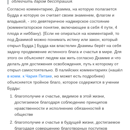
облегчить даром бесстрашия.
Согласно комментарию, Дхамма, на которую полагается
Будда и которую он считает своим знаменем, флагом и
владыкой, - это девятеричное надмирское состояние
(комментаторское понятие, включающее в себя 4 пути, 4
плода и ниббану). [Если не опираться на комментарий, то
под Дхаммой можно понимать истину или закон, который
открыл Будда.] Будда как властелин Дхаммы берёт на себя
задачу продвижение истинного блага и счастья в мире. Для
этого он объясняет людям как жить согласно Дхамме и что
делать для достижения освобождения, путь к которому от
открыл самостоятельно. В палийских комментариях (нашёл
в комм. к Чария Питаке
, но может есть подробнее)
объясняется тройное благо, которое содержится в учении
Будды:
благополучие и счастье, видимое в этой жизни,
достигаемое благодаря соблюдению принципов
нравственности и исполнению обязанностей в
обществе
благополучие и счастье в будущей жизни, достигаемое
благодаря совершению благотворных поступков