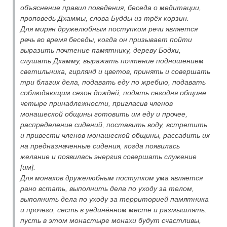
объяснение правил поведения, беседа о медитации,
проповедь Дхаммы, слова Будды из трёх корзин.
Для мирян дружелюбным поступком речи является
речь во время беседы, когда он призывает пойти
выразить почтение памятнику, дереву Бодхи,
слушать Дхамму, выражать почтение подношением
светильника, гирлянд и цветов, принять и совершать
три благих дела, подавать еду по жребию, подавать
соблюдающим сезон дождей, подать сегодня общине
четыре принадлежности, пригласив членов
монашеской общины готовить им еду и прочее,
распределение сидений, поставить воду, встретить
и привести членов монашеской общины, рассадить их
на предназначенные сидения, когда появилась
желание и появилась энергия совершать служение
[им].
Для монахов дружелюбным поступком ума является
рано встать, выполнить дела по уходу за телом,
выполнить дела по уходу за территорией памятника
и прочего, сесть в уединённом месте и размышлять:
пусть в этом монастыре монахи будут счастливы,