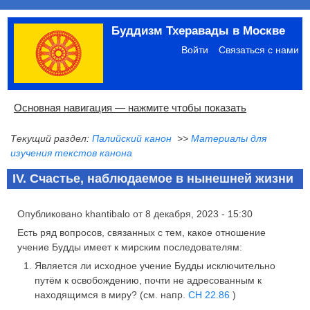
Перейти
Буддизм Тхеравады в Москве
к
Меню
основному
учётной
Войти
Связаться с нами
содержанию
записи
пользователя
Основная
Основная навигация — нажмите чтобы показать
навигация
Текущий раздел:
Палийский канон
>>
Материалы для
Главная
Община
Палийский канон
Язык пали
Материалы по темам
Современная литература
Блоги
Ссылки
Поиск
изучения текстов канона
IV. Счастье, наблюдаемое в нынешней жизни
Опубликовано
khantibalo
от
8 декабря, 2023 - 15:30
Есть ряд вопросов, связанных с тем, какое отношение
учение Будды имеет к мирским последователям:
Является ли исходное учение Будды исключительно
путём к освобождению, почти не адресованным к
находящимся в миру? (см. напр.
СН 22.86
)