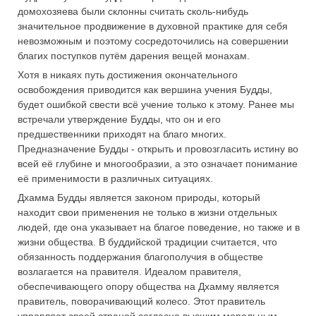
домохозяева были склонны считать сколь-нибудь
значительное продвижение в духовной практике для себя
невозможным и поэтому сосредоточились на совершении
благих поступков путём дарения вещей монахам.
Хотя в никаях путь достижения окончательного
освобождения приводится как вершина учения Будды,
будет ошибкой свести всё учение только к этому. Ранее мы
встречали утверждение Будды, что он и его
предшественники приходят на благо многих.
Предназначение Будды - открыть и провозгласить истину во
всей её глубине и многообразии, а это означает понимание
её применимости в различных ситуациях.
Дхамма Будды является законом природы, который
находит свои применения не только в жизни отдельных
людей, где она указывает на благое поведение, но также и в
жизни общества. В буддийской традиции считается, что
обязанность поддержания благополучия в обществе
возлагается на правителя. Идеалом правителя,
обеспечивающего опору общества на Дхамму является
правитель, поворачивающий колесо. Этот правитель
управляет своей страной согласно высшим моральным