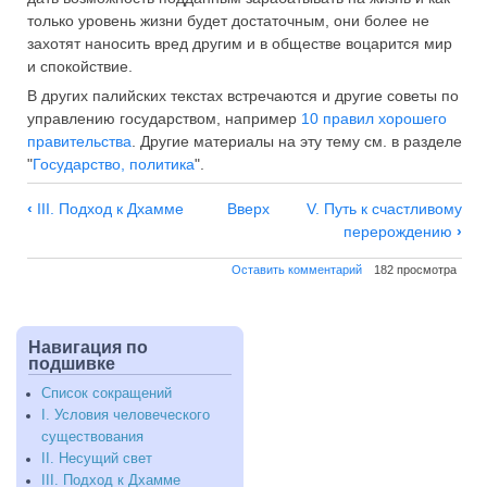
только уровень жизни будет достаточным, они более не
захотят наносить вред другим и в обществе воцарится мир
и спокойствие.
В других палийских текстах встречаются и другие советы по
управлению государством, например
10 правил хорошего
правительства
. Другие материалы на эту тему см. в разделе
"
Государство, политика
".
Навигация
‹
III. Подход к Дхамме
Вверх
V. Путь к счастливому
по
перерождению
›
IV.
Оставить комментарий
182 просмотра
Счастье,
наблюдаемое
в
нынешней
Навигация по
подшивке
жизни
Список сокращений
I. Условия человеческого
существования
II. Несущий свет
III. Подход к Дхамме