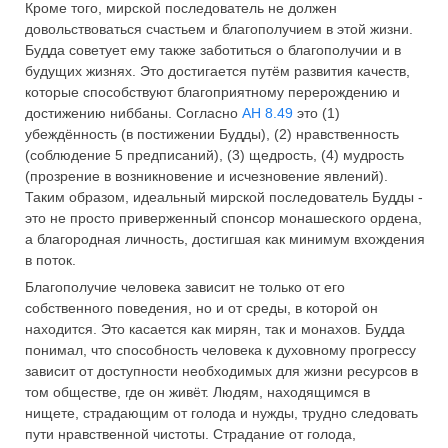
Кроме того, мирской последователь не должен
довольствоваться счастьем и благополучием в этой жизни.
Будда советует ему также заботиться о благополучии и в
будущих жизнях. Это достигается путём развития качеств,
которые способствуют благоприятному перерождению и
достижению ниббаны. Согласно
АН 8.49
это (1)
убеждённость (в постижении Будды), (2) нравственность
(соблюдение 5 предписаний), (3) щедрость, (4) мудрость
(прозрение в возникновение и исчезновение явлений).
Таким образом, идеальный мирской последователь Будды -
это не просто приверженный спонсор монашеского ордена,
а благородная личность, достигшая как минимум вхождения
в поток.
Благополучие человека зависит не только от его
собственного поведения, но и от среды, в которой он
находится. Это касается как мирян, так и монахов. Будда
понимал, что способность человека к духовному прогрессу
зависит от доступности необходимых для жизни ресурсов в
том обществе, где он живёт. Людям, находящимся в
нищете, страдающим от голода и нужды, трудно следовать
пути нравственной чистоты. Страдание от голода,