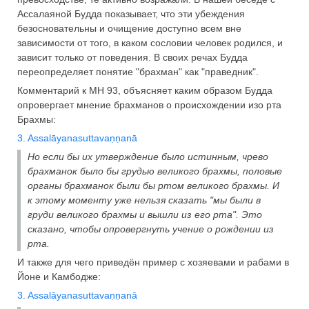
Ассалаяной Будда показывает, что эти убеждения
безосновательны и очищение доступно всем вне
зависимости от того, в каком сословии человек родился, и
зависит только от поведения. В своих речах Будда
переопределяет понятие "брахман" как "праведник".
Комментарий к МН 93, объясняет каким образом Будда
опровергает мнение брахманов о происхождении изо рта
Брахмы:
3. Assalāyanasuttavaṇṇanā
Но если бы их утверждение было истинным, чрево
брахманок было бы грудью великого брахмы, половые
органы брахманок были бы ртом великого брахмы. И
к этому моменту уже нельзя сказать "мы были в
груди великого брахмы и вышли из его рта". Это
сказано, чтобы опровергнуть учение о рождении из
рта.
И также для чего приведён пример с хозяевами и рабами в
Йоне и Камбодже:
3. Assalāyanasuttavaṇṇanā