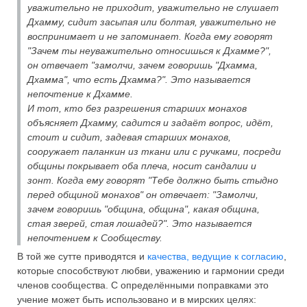
уважительно не приходит, уважительно не слушает
Дхамму, сидит засыпая или болтая, уважительно не
воспринимает и не запоминает. Когда ему говорят
"Зачем ты неуважительно относишься к Дхамме?",
он отвечает "замолчи, зачем говоришь "Дхамма,
Дхамма", что есть Дхамма?". Это называется
непочтение к Дхамме.
И тот, кто без разрешения старших монахов
объясняет Дхамму, садится и задаёт вопрос, идёт,
стоит и сидит, задевая старших монахов,
сооружает паланкин из ткани или с ручками, посреди
общины покрывает оба плеча, носит сандалии и
зонт. Когда ему говорят "Тебе должно быть стыдно
перед общиной монахов" он отвечает: "Замолчи,
зачем говоришь "община, община", какая община,
стая зверей, стая лошадей?". Это называется
непочтением к Сообществу.
В той же сутте приводятся и
качества, ведущие к согласию
,
которые способствуют любви, уважению и гармонии среди
членов сообщества. С определёнными поправками это
учение может быть использовано и в мирских целях: