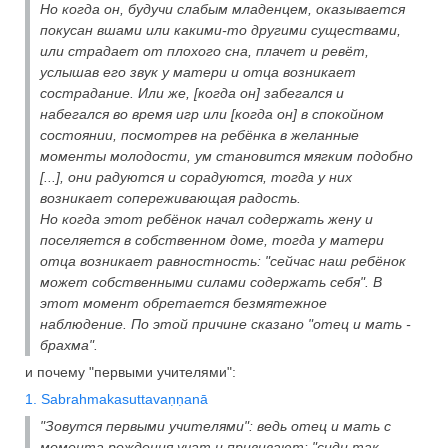
Но когда он, будучи слабым младенцем, оказывается
покусан вшами или какими-то другими существами,
или страдает от плохого сна, плачет и ревёт,
услышав его звук у матери и отца возникает
сострадание. Или же, [когда он] забегался и
набегался во время игр или [когда он] в спокойном
состоянии, посмотрев на ребёнка в желанные
моменты молодости, ум становится мягким подобно
[...], они радуются и сорадуются, тогда у них
возникает сопереживающая радость.
Но когда этот ребёнок начал содержать жену и
поселяется в собственном доме, тогда у матери
отца возникает равностность: "сейчас наш ребёнок
может собственными силами содержать себя". В
этот момент обретается безмятежное
наблюдение. По этой причине сказано "отец и мать -
брахма".
и почему "первыми учителями":
1. Sabrahmakasuttavaṇṇanā
"Зовутся первыми учителями": ведь отец и мать с
момента рождения учат и прививают: "сиди так,