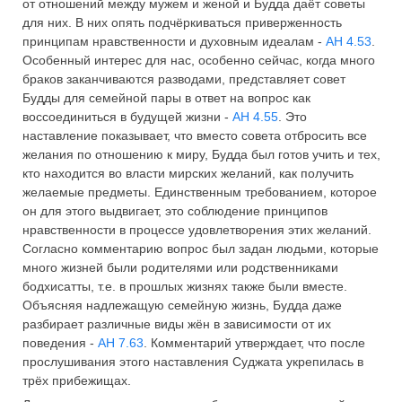
от отношений между мужем и женой и Будда даёт советы
для них. В них опять подчёркиваться приверженность
принципам нравственности и духовным идеалам -
АН 4.53
.
Особенный интерес для нас, особенно сейчас, когда много
браков заканчиваются разводами, представляет совет
Будды для семейной пары в ответ на вопрос как
воссоединиться в будущей жизни -
АН 4.55
. Это
наставление показывает, что вместо совета отбросить все
желания по отношению к миру, Будда был готов учить и тех,
кто находится во власти мирских желаний, как получить
желаемые предметы. Единственным требованием, которое
он для этого выдвигает, это соблюдение принципов
нравственности в процессе удовлетворения этих желаний.
Согласно комментарию вопрос был задан людьми, которые
много жизней были родителями или родственниками
бодхисатты, т.е. в прошлых жизнях также были вместе.
Объясняя надлежащую семейную жизнь, Будда даже
разбирает различные виды жён в зависимости от их
поведения -
АН 7.63
. Комментарий утверждает, что после
прослушивания этого наставления Суджата укрепилась в
трёх прибежищах.