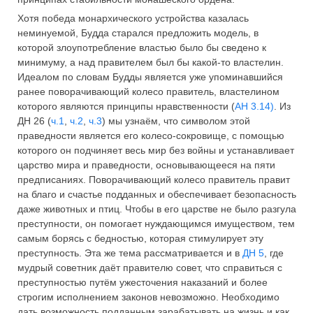
Хотя победа монархического устройства казалась
неминуемой, Будда старался предложить модель, в
которой злоупотребление властью было бы сведено к
минимуму, а над правителем был бы какой-то властелин.
Идеалом по словам Будды является уже упоминавшийся
ранее поворачивающий колесо правитель, властелином
которого являются принципы нравственности (
АН 3.14)
. Из
ДН 26 (
ч.1
,
ч.2
,
ч.3
) мы узнаём, что символом этой
праведности является его колесо-сокровище, с помощью
которого он подчиняет весь мир без войны и устанавливает
царство мира и праведности, основывающееся на пяти
предписаниях. Поворачивающий колесо правитель правит
на благо и счастье подданных и обеспечивает безопасность
даже животных и птиц. Чтобы в его царстве не было разгула
преступности, он помогает нуждающимся имуществом, тем
самым борясь с бедностью, которая стимулирует эту
преступность. Эта же тема рассматривается и в
ДН 5
, где
мудрый советник даёт правителю совет, что справиться с
преступностью путём ужесточения наказаний и более
строгим исполнением законов невозможно. Необходимо
дать возможность подданным зарабатывать на жизнь и как