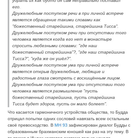
убрать их как будто он сам неправильно поставил
его.
Дружелюбным поступком речи в при личной встрече
является обращение такими словами как
"божественный старейшина, старейшина Тисса".
Дружелюбным поступком речи при отсутствии того
человека является когда его нет в монастыре
спросить любезными словами: "где наш
божественный старейшина"?, "где наш старейшина
Тисса?", "куда же он ушёл?".
Дружелюбным поступком ума при личной встрече
является открыв дружелюбные, любящие и
радостные глаза смотреть с восхищённым лицом.
Дружелюбным поступком ума при отсутствии того
человека является размышление "пусть
божественный старейшина, пусть старейшина
Тисса будет здоров, пусть он мало болеет".
Что касается гармоничного устройства общества, то Будда
отрицал попытки одних сословий навязать всем остальным
своё превосходство. В
МН 93
зафиксирован диалог Будды с
образованным брахманским юношей как раз на эту тему. В
то время в Индии кастовая система только начала