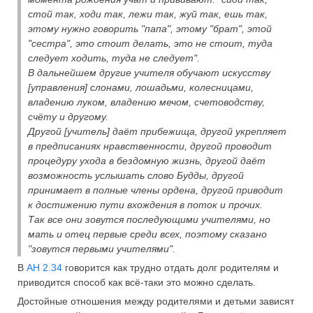
стой так, ходи так, лежи так, жуй так, ешь так,
этому нужно говорить "папа", этому "брат", этой
"сестра", это стоит делать, это не стоит, туда
следует ходить, туда не следует".
В дальнейшем другие учителя обучают искусству
[управления] слонами, лошадьми, колесницами,
владению луком, владению мечом, счетоводству,
счёту и другому.
Другой [учитель] даёт прибежища, другой укрепляет
в предписаниях нравственности, другой проводит
процедуру ухода в бездомную жизнь, другой даёт
возможность услышать слово Будды, другой
принимает в полные члены ордена, другой приводит
к достижению пути вхождения в поток и прочих.
Так все они зовутся последующими учителями, но
мать и отец первые среди всех, поэтому сказано
"зовутся первыми учителями".
В
АН 2.34
говорится как трудно отдать долг родителям и
приводится способ как всё-таки это можно сделать.
Достойные отношения между родителями и детьми зависят