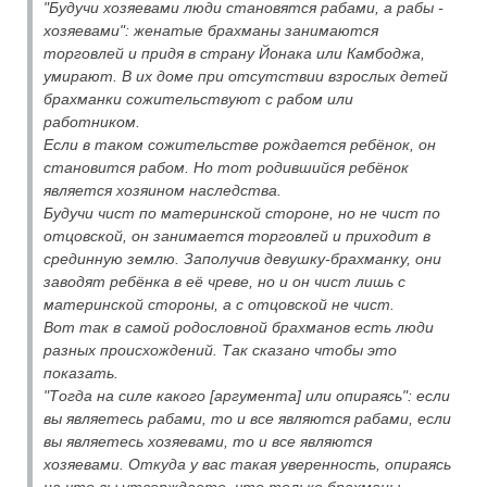
"Будучи хозяевами люди становятся рабами, а рабы -
хозяевами": женатые брахманы занимаются
торговлей и придя в страну Йонака или Камбоджа,
умирают. В их доме при отсутствии взрослых детей
брахманки сожительствуют с рабом или
работником.
Если в таком сожительстве рождается ребёнок, он
становится рабом. Но тот родившийся ребёнок
является хозяином наследства.
Будучи чист по материнской стороне, но не чист по
отцовской, он занимается торговлей и приходит в
срединную землю. Заполучив девушку-брахманку, они
заводят ребёнка в её чреве, но и он чист лишь с
материнской стороны, а с отцовской не чист.
Вот так в самой родословной брахманов есть люди
разных происхождений. Так сказано чтобы это
показать.
"Тогда на силе какого [аргумента] или опираясь": если
вы являетесь рабами, то и все являются рабами, если
вы являетесь хозяевами, то и все являются
хозяевами. Откуда у вас такая уверенность, опираясь
на что вы утверждаете, что только брахманы