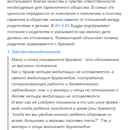
воспитывают благие качества и чувство ответственности,
необходимые для гармоничного общества. В семье эти
ценности передаются от поколения к поколению и поэтому
гармония в обществе сильно зависит от отношений между
родителями и детьми. В
АН 4.63
Будда подчёркивает
почтение к родителям и указывается как именно дети
должны им отплачивать. Комментарий объясняет почему
родители сравниваются с брахмой:
1. Sabrahmakasuttavaṇṇanā
Мать и отец называются брахмой - это обозначение
их высшего положения.
Как у брахм четыре медитации не оставляются, а
именно медитация дружелюбия, сострадания,
сопереживающей радости и безмятежного
наблюдения, так и у матери и отца по отношению к
детям четыре медитации не оставляются.
И вот как её следует понимать в то или иное время -
ведь когда ребёнок находится в чреве [они думают]:
"когда же мы увидим нашего ребёнка здоровым со
всеми большими и малыми частями тела?". Так у
матери и отца возникает дружелюбие.