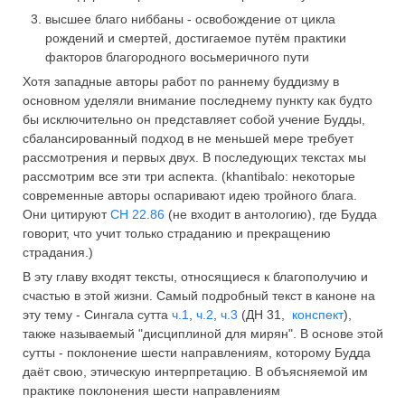
высшее благо ниббаны - освобождение от цикла
рождений и смертей, достигаемое путём практики
факторов благородного восьмеричного пути
Хотя западные авторы работ по раннему буддизму в
основном уделяли внимание последнему пункту как будто
бы исключительно он представляет собой учение Будды,
сбалансированный подход в не меньшей мере требует
рассмотрения и первых двух. В последующих текстах мы
рассмотрим все эти три аспекта. (khantibalo: некоторые
современные авторы оспаривают идею тройного блага.
Они цитируют
СН 22.86
(не входит в антологию), где Будда
говорит, что учит только страданию и прекращению
страдания.)
В эту главу входят тексты, относящиеся к благополучию и
счастью в этой жизни. Самый подробный текст в каноне на
эту тему - Сингала сутта
ч.1
,
ч.2
,
ч.3
(ДН 31,
конспект
),
также называемый "дисциплиной для мирян". В основе этой
сутты - поклонение шести направлениям, которому Будда
даёт свою, этическую интерпретацию. В объясняемой им
практике поклонения шести направлениям