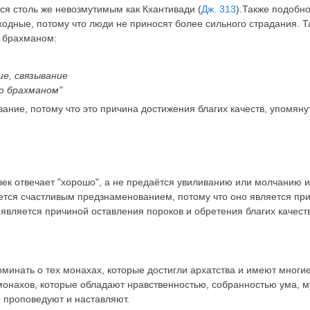
ётся столь же невозмутимым как Кхантивади (
Дж. 313
).Также подобно
ходные, потому что люди не приносят более сильного страдания. Т
т брахманом:
е, связывание
аю брахманом"
ание, потому что это причина достижения благих качеств, упомянут
век отвечает "хорошо", а не предаётся
увиливанию или молчанию 
ется счастливым предзнаменованием, потому что оно является пр
 является причиной оставления пороков и обретения благих качест
минать о тех монахах, которые достигли архатства и имеют многие
онахов, которые обладают нравственностью, собранностью ума, м
 проповедуют и наставляют.