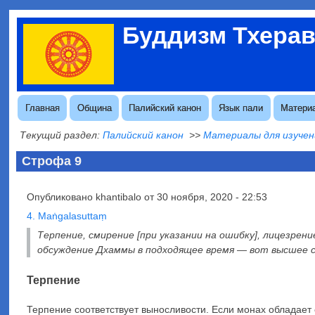
Перейти
Буддизм Тхера
к
Меню
основному
учётной
содержанию
записи
пользователя
Основная
Главная
Община
Палийский канон
Язык пали
Матери
навигация
Текущий раздел:
Палийский канон
>>
Материалы для изучен
Строфа 9
Опубликовано
khantibalo
от
30 ноября, 2020 - 22:53
4. Maṅgalasuttaṃ
Терпение, смирение [при указании на ошибку], лицезрен
обсуждение Дхаммы в подходящее время — вот высшее 
Терпение
Терпение соответствует выносливости. Если монах обладает 