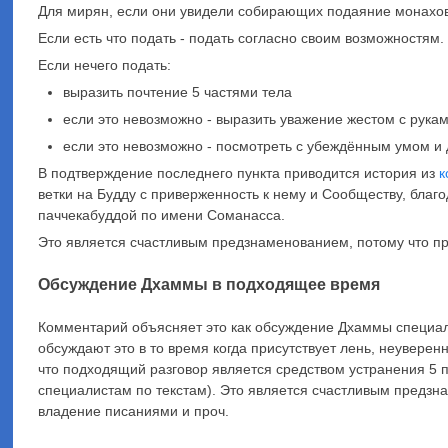
Для мирян, если они увидели собирающих подаяние монахов
Если есть что подать - подать согласно своим возможностям.
Если нечего подать:
выразить почтение 5 частями тела
если это невозможно - выразить уважение жестом с рукам
если это невозможно - посмотреть
с убеждённым умом и
В подтверждение последнего пункта приводится история из
к
ветки на Будду с приверженность к нему и Сообществу, благ
паччекабуддой по имени Соманасса.
Это является счастливым предзнаменованием, потому что п
Обсуждение Дхаммы в подходящее время
Комментарий объясняет это как обсуждение Дхаммы специали
обсуждают это в то время когда присутствует лень, неуверенн
что подходящий разговор является средством устранения 5 пр
специалистам по текстам).
Это является счастливым предзна
владение писаниями и проч.