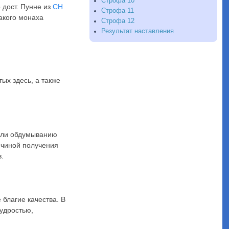
Строфа 10
 дост. Пунне из
СН
Строфа 11
акого монаха
Строфа 12
Результат наставления
ых здесь, а также
или обдумыванию
ичиной получения
в.
 благие качества. В
удростью,