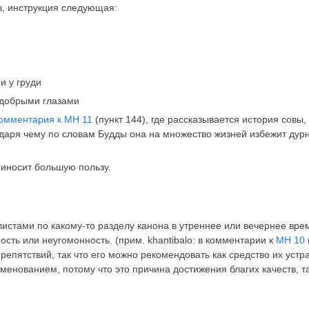
, инструкция следующая:
и у груди
 добрыми глазами
омментария к МН 11
(пункт 144), где рассказывается история совы
одаря чему по словам Будды она на множество жизней избежит дурн
риносит большую пользу.
стами по какому-то разделу канона в утреннее или вечернее вре
ость или неугомонность. (прим. khantibalo: в комментарии к
МН 10
епятствий, так что его можно рекомендовать как средство их устр
менованием, потому что это причина достижения благих качеств, т