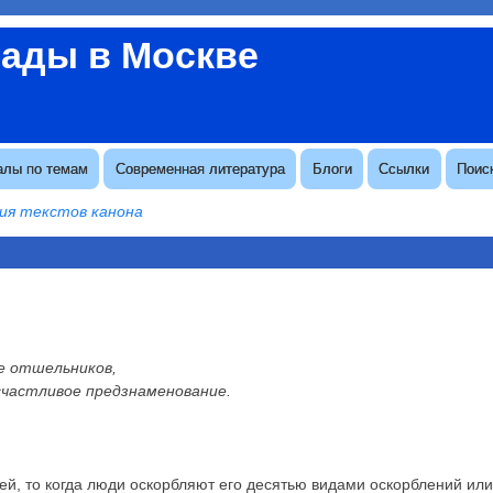
вады в Москве
алы по темам
Современная литература
Блоги
Ссылки
Поис
ия текстов канона
ие отшельников,
счастливое предзнаменование.
ей, то когда люди оскорбляют его десятью видами оскорблений ил