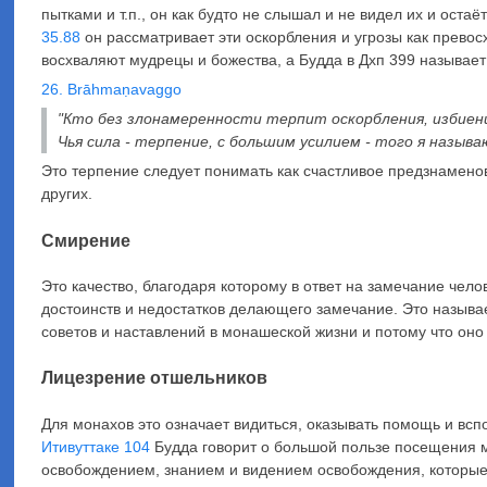
пытками и т.п., он как будто не слышал и не видел их и оста
35.88
он рассматривает эти оскорбления и угрозы как превос
восхваляют мудрецы и божества, а Будда в Дхп 399 называе
26. Brāhmaṇavaggo
"Кто без злонамеренности терпит оскорбления, избиени
Чья сила - терпение, с большим усилием - того я назыв
Это терпение следует понимать как счастливое предзнаменов
других.
Смирение
Это качество, благодаря которому в ответ на замечание чело
достоинств и недостатков делающего замечание.
Это называ
советов и наставлений в монашеской жизни и потому что оно
Лицезрение отшельников
Для монахов это означает видиться, оказывать помощь и вспо
Итивуттаке 104
Будда говорит о большой пользе посещения м
освобождением, знанием и видением освобождения, которые