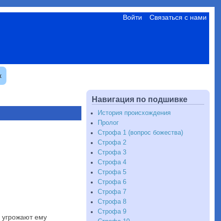
Войти
Связаться с нами
к
Навигация по подшивке
История происхождения
Пролог
Строфа 1 (вопрос божества)
Строфа 2
Строфа 3
Строфа 4
Строфа 5
Строфа 6
Строфа 7
Строфа 8
Строфа 9
и угрожают ему