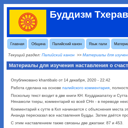
Перейти
Буддизм Тхера
к
Меню
основному
учётной
содержанию
записи
пользователя
Основная
Главная
Община
Палийский канон
Язык пали
Матери
навигация
Текущий раздел:
Палийский канон
>>
Материалы для изучен
Материалы для изучения наставления о счас
Опубликовано
khantibalo
от
14 декабря, 2020 - 22:42
Работа сделана на основе
палийского комментария
, полнос
Поскольку текст входит в две книги КН: Кхуддакапатху и Сут
Нянамоли тхеры, комментарий ко всей СНп - в переводе неизв
Комментарий к сутте в Кхп начинается с объяснения места это
Ананда пересказал все наставления Будды. Затем даётся про
С этим наставлением также связаны две джатаки: 87 и 453.