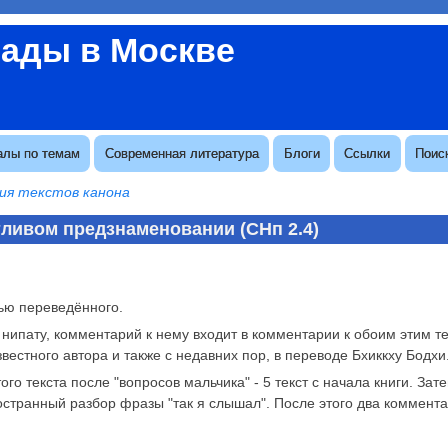
вады в Москве
алы по темам
Современная литература
Блоги
Ссылки
Поис
ия текстов канона
тливом предзнаменовании (СНп 2.4)
тью переведённого.
та нипату, комментарий к нему входит в комментарии к обоим этим т
естного автора и также с недавних пор, в переводе Бхиккху Бодхи
го текста после "вопросов мальчика" - 5 текст с начала книги. Зат
странный разбор фразы "так я слышал". После этого два коммента