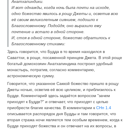
Анатхапиндики.
И вот однажды, когда ночь была почти на исходе,
одно божество явилось в рощу Джеты и, осветив всю
её своим великолепным сиянием, подошло к
Благословенному. Подойдя, оно выразило ему
почтение и встало в одной стороне.
И, стоя в одной стороне, божество обратилось к
Благословенному стихами:
Здесь говорится, что Будда в то время находился в
Саваттхи, в роще, посаженной принцем Джета. В этой роще
богатый домохозяин Анатхапиндика построил удобный
монастырь, потратив, согласно комментарию,
астрономическую сумму.
Говорится, что указанное Саккой божество пришло в рощу
Джеты ночью, осветив её всю целиком, и приблизилось к
Будде. Комментарий здесь задаётся вопросом "зачем
приходят к Будде?" и отвечает, что приходят с целью
приобрести благие качества. В комментарии к
СНп 1.4
описывается распорядок дня Будды и там говорится, что
вторая стража ночи является тем особым временем, когда к
Будде приходят божества и он отвечает на их вопросы, в