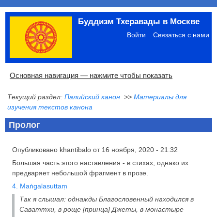
Перейти
Буддизм Тхеравады в Москве
к
Меню
основному
учётной
Войти
Связаться с нами
содержанию
записи
пользователя
Основная
Основная навигация — нажмите чтобы показать
навигация
Текущий раздел:
Палийский канон
>>
Материалы для
Главная
Община
Палийский канон
Язык пали
Материалы по темам
Современная литература
Блоги
Ссылки
Поиск
изучения текстов канона
Пролог
Опубликовано
khantibalo
от
16 ноября, 2020 - 21:32
Большая часть этого наставления - в стихах, однако их
предваряет небольшой фрагмент в прозе.
4. Maṅgalasuttaṃ
Так я слышал: однажды Благословенный находился в
Саваттхи, в роще [принца] Джеты, в монастыре