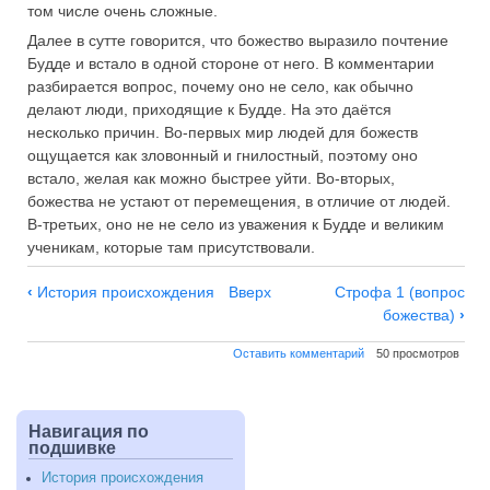
том числе очень сложные.
Далее в сутте говорится, что божество выразило почтение
Будде и встало в одной стороне от него. В комментарии
разбирается вопрос, почему оно не село, как обычно
делают люди, приходящие к Будде. На это даётся
несколько причин. Во-первых мир людей для божеств
ощущается как зловонный и гнилостный, поэтому оно
встало, желая как можно быстрее уйти. Во-вторых,
божества не устают от перемещения, в отличие от людей.
В-третьих, оно не не село из уважения к Будде и великим
ученикам, которые там присутствовали.
Навигация
‹
История происхождения
Вверх
Строфа 1 (вопрос
по
божества)
›
Пролог
Оставить комментарий
50 просмотров
Навигация по
подшивке
История происхождения