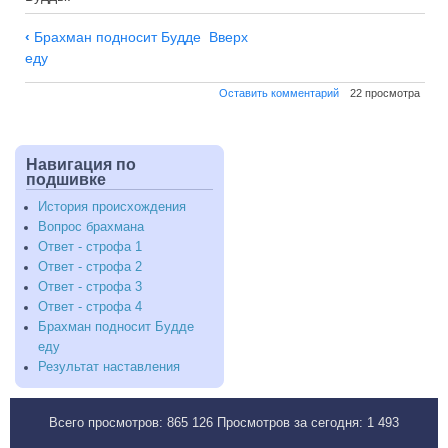
Навигация
‹
Брахман подносит Будде
Вверх
по
еду
Результат
Оставить комментарий
22 просмотра
наставления
Навигация по
подшивке
История происхождения
Вопрос брахмана
Ответ - строфа 1
Ответ - строфа 2
Ответ - строфа 3
Ответ - строфа 4
Брахман подносит Будде
еду
Результат наставления
Всего просмотров:
865 126
Просмотров за сегодня:
1 493