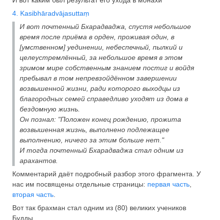
4. Kasibhāradvājasuttaṃ
И вот почтенный Бхарадваджа, спустя небольшое
время после приёма в орден, проживая один, в
[умственном] уединении, небеспечный, пылкий и
целеустремлённый, за небольшое время в этом
зримом мире собственным знанием постиг и войдя
пребывал в том непревзойдённом завершении
возвышенной жизни, ради которого выходцы из
благородных семей справедливо уходят из дома в
бездомную жизнь.
Он познал: "Положен конец рождению, прожита
возвышенная жизнь, выполнено подлежащее
выполнению, ничего за этим больше нет."
И тогда почтенный Бхарадваджа стал одним из
арахантов.
Комментарий даёт подробный разбор этого фрагмента. У
нас им посвящены отдельные страницы:
первая часть
,
вторая часть
.
Вот так брахман стал одним из (80) великих учеников
Будды.