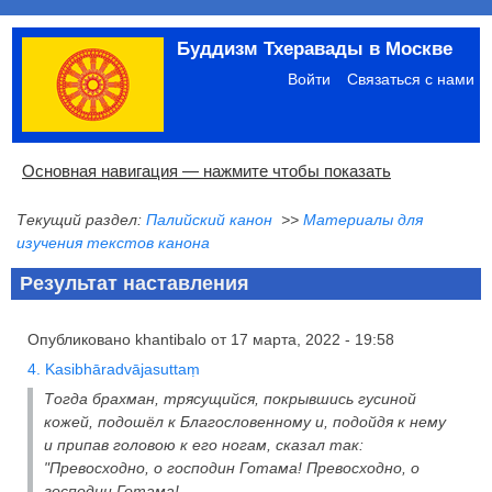
Перейти
Буддизм Тхеравады в Москве
к
Меню
основному
учётной
Войти
Связаться с нами
содержанию
записи
пользователя
Основная
Основная навигация — нажмите чтобы показать
навигация
Текущий раздел:
Палийский канон
>>
Материалы для
Главная
Община
Палийский канон
Язык пали
Материалы по темам
Современная литература
Блоги
Ссылки
Поиск
изучения текстов канона
Результат наставления
Опубликовано
khantibalo
от
17 марта, 2022 - 19:58
4. Kasibhāradvājasuttaṃ
Тогда брахман, трясущийся, покрывшись гусиной
кожей, подошёл к Благословенному и, подойдя к нему
и припав головою к его ногам, сказал так:
"Превосходно, о господин Готама! Превосходно, о
господин Готама!