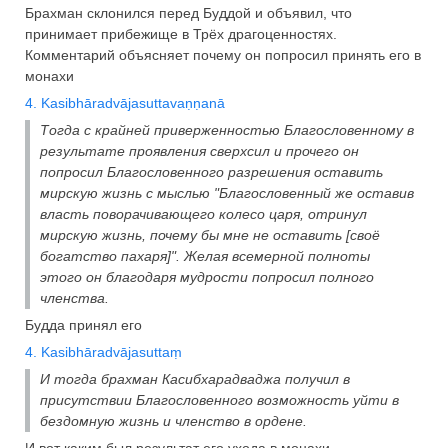
Брахман склонился перед Буддой и объявил, что
принимает прибежище в Трёх драгоценностях.
Комментарий объясняет почему он попросил принять его в
монахи
4. Kasibhāradvājasuttavaṇṇanā
Тогда с крайней приверженностью Благословенному в
результате проявления сверхсил и прочего он
попросил Благословенного разрешения оставить
мирскую жизнь с мыслью "Благословенный же оставив
власть поворачивающего колесо царя, отринул
мирскую жизнь, почему бы мне не оставить [своё
богатство пахаря]". Желая всемерной полноты
этого он благодаря мудрости попросил полного
членства.
Будда принял его
4. Kasibhāradvājasuttaṃ
И тогда брахман Касибхарадваджа получил в
присутствии Благословенного возможность уйти в
бездомную жизнь и членство в ордене.
И вот каким был результат его ухода в монахи