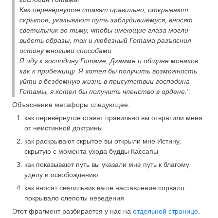
Как перевёрнутое ставят правильно, открывают
скрытое, указывают путь заблудившемуся, вносят
светильник во тьму, чтобы имеющие глаза могли
видеть образы, так и любезный Готама разъяснил
истину многими способами.
Я иду к господину Готаме, Дхамме и общине монахов
как к прибежищу. Я хотел бы получить возможность
уйти в бездомную жизнь в присутствии господина
Готамы, я хотел бы получить членство в ордене."
Объяснение метафоры следующее:
как перевёрнутое ставят правильно вы отвратили меня
от неистинной доктрины
как раскрывают скрытое вы открыли мне Истину,
скрытую с момента ухода будды Кассапы
как показывают путь вы указали мне путь к благому
уделу и освобождению
как вносят светильник ваше наставление сорвало
покрывало слепоты неведения
Этот фрагмент разбирается у нас на
отдельной странице
.