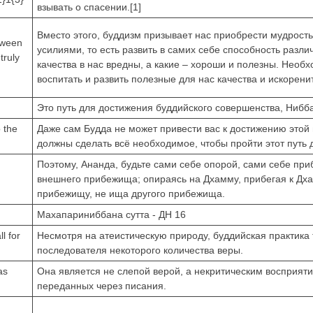
взывать о спасении.[1]
Вместо этого, буддизм призывает нас приобрести мудрост
tween
усилиями, то есть развить в самих себе способность различ
truly
качества в нас вредны, а какие – хороши и полезны. Необх
воспитать и развить полезные для нас качества и искорени
Это путь для достижения буддийского совершенства, Нибб
 the
Даже сам Будда не может привести вас к достижению этой
должны сделать всё необходимое, чтобы пройти этот путь 
Поэтому, Ананда, будьте сами себе опорой, сами себе пр
внешнего прибежища; опираясь на Дхамму, прибегая к Дха
прибежищу, не ища другого прибежища.
Махапариниббана сутта - ДН 16
l for
Несмотря на атеистическую природу, буддийская практика 
последователя некоторого количества веры.
as
Она является не слепой верой, а некритическим восприят
переданных через писания.