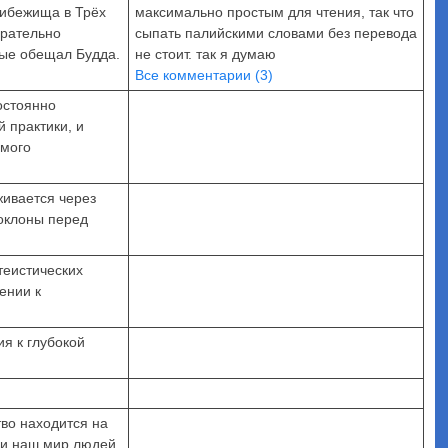
рибежища в Трёх
максимально простым для чтения, так что
арательно
сыпать палийскими словами без перевода
рые обещал Будда.
не стоит. так я думаю
Все комментарии (3)
остоянно
 практики, и
амого
живается через
оклоны перед
теистических
ении к
я к глубокой
тво находится на
 и наш мир людей.