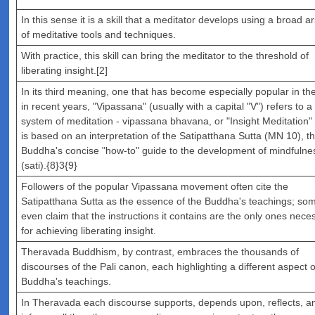
In this sense it is a skill that a meditator develops using a broad a
of meditative tools and techniques.
With practice, this skill can bring the meditator to the threshold of
liberating insight.[2]
In its third meaning, one that has become especially popular in t
in recent years, "Vipassana" (usually with a capital "V") refers to a
system of meditation - vipassana bhavana, or "Insight Meditation" 
is based on an interpretation of the Satipatthana Sutta (MN 10), t
Buddha's concise "how-to" guide to the development of mindfulne
(sati).{8}3{9}
Followers of the popular Vipassana movement often cite the
Satipatthana Sutta as the essence of the Buddha's teachings; so
even claim that the instructions it contains are the only ones nece
for achieving liberating insight.
Theravada Buddhism, by contrast, embraces the thousands of
discourses of the Pali canon, each highlighting a different aspect o
Buddha's teachings.
In Theravada each discourse supports, depends upon, reflects, a