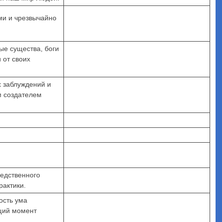
ми и чрезвычайно
ые существа, боги
 от своих
х заблуждений и
м создателем
едственного
рактики.
ость ума
щий момент