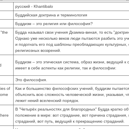
русский - Khantibalo
Буддийская доктрина и терминология
Буддизм – это религия или философия?
 "the
Будда называл свои учения Дхамма-виная, то есть "доктри
Однако уже несколько веков люди пытаются разбить это уч
и подогнать его под шаблоны преобладающих культурных,
религиозных воззрений.
Буддизм – это этическая система, образ жизни, ведущий к 
d
имеет в себе аспекты как религии, так и философии:
Это философия.
ies of
Как и большинство философских учений, буддизм пытаетс
 some
объяснить всю сложность человеческой жизни, указывая, чт
лежит некий вселенский порядок.
В "Четырёх реальностях для благородных" Будда кратко о
there
положение в мире: вот страдание, вот причина страдания,
страданий, вот путь, ведущий к прекращению страданий.