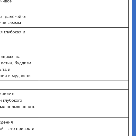
ечивое
ся далёкой от
кона каммы.
я глубокая и
ающихся на
истин, буддизм
ыта и
ния и мудрости.
ениях и
и глубокого
ма нельзя понять
ждения
ей – это привести