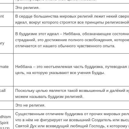
Это религия.
ent
В сердце большинства мировых религий лежит некий свер
идеал, вокруг которого строятся все принципы религиозной
В буддизме этот идеал – Ниббана, обозначающее состоя
страданий, это достижение полного освобождения, которо
ary
отличается от нашего обычного чувственного опыта.
imate
Ниббана – это неотъемлемая часть буддизма, путеводная 
цель, на которую указывают все учения Будды.
call
Поскольку целью является такой возвышенный и далёкий 
можем называть буддизм религией.
Это не религия.
Существенным отличием буддизма от прочих мировых рели
uddhism
что в нём не фигурирует ни всевышний Создатель или выс
pirit
Святой Дух или всеведущий любящий Господь, к которому
2}1{3}