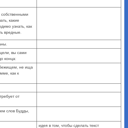
ь собственными
ать, какие
одимо узнать, как
ть вредные.
аны.
 цели, вы сами
до конца:
ибежищем, не ища
мме, как к
требует от
ием слов Будды,
идея в том, чтобы сделать текст