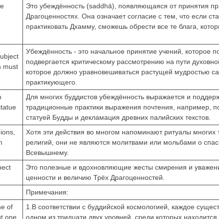
le
Это убеждённость (saddhā), появляющаяся от принятия п
Драгоценностях. Она означает согласие с тем, что если ст
практиковать Дхамму, сможешь обрести все те блага, кото
Убеждённость - это начальное принятие учений, которое п
subject
подвергается критическому рассмотрению на пути духовной
ch must
которое должно уравновешиваться растущей мудростью с
практикующего.
h
Для многих буддистов убеждённость выражается и поддер
statue
традиционные практики выражения почтения, например, п
статуей Будды и декламация древних палийских текстов.
gions,
Хотя эти действия во многом напоминают ритуалы многих 
n
религий, они не являются молитвами или мольбами о спас
Всевышнему.
pect
Это полезные и вдохновляющие жесты смирения и уважени
ценности и величию Трёх Драгоценностей.
Примечания:
ne of
1.В соответствии с буддийской космологией, каждое сущес
ut one.
одном из тридцати двух уровней, среди которых находится