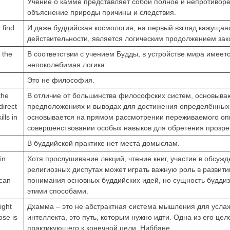
Учение о камме представляет собой полное и непротивор
объяснение природы причины и следствия.
 find
И даже буддийская космология, на первый взгляд кажущая
действительности, является логическим продолжением за
 the
В соответствии с учением Будды, в устройстве мира имеетс
непоколебимая логика.
Это не философия.
the
В отличие от большинства философских систем, основыв
direct
предположениях и выводах для достижения определённых 
lls in
основывается на прямом рассмотрении переживаемого оп
совершенствовании особых навыков для обретения прозре
В буддийской практике нет места домыслам.
in
Хотя прослушивание лекций, чтение книг, участие в обсужд
религиозных диспутах может играть важную роль в развити
 can
понимания основных буддийских идей, но сущность буддиз
этими способами.
ight
Дхамма – это не абстрактная система мышления для усла
ose is
интеллекта, это путь, которым нужно идти. Одна из его цел
практикующего к конечной цели, Ниббане.