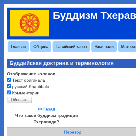
Перейти
Буддизм Тхера
к
Меню
основному
учётной
содержанию
записи
пользователя
Основная
Главная
Община
Палийский канон
Язык пали
Матери
навигация
Буддийская доктрина и терминология
Отображение колонок
Текст оригинала
русский Khantibalo
Комментарии
<<Назад
Что такое буддизм традиции
Тхеравада?
Перевод