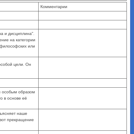
Комментарии
на и дисциплина".
ение на категории
 философских или
особой цели. Он
я особым образом
о в основе её
бъясняет наше
 вот прекращение