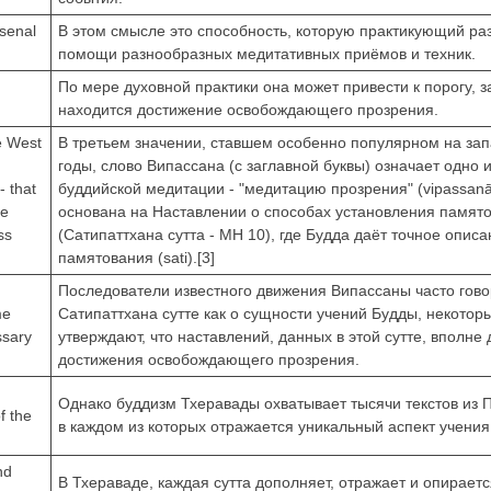
rsenal
В этом смысле это способность, которую практикующий ра
помощи разнообразных медитативных приёмов и техник.
По мере духовной практики она может привести к порогу, 
находится достижение освобождающего прозрения.
he West
В третьем значении, ставшем особенно популярном на за
годы, слово Випассана (с заглавной буквы) означает одно 
- that
буддийской медитации - "медитацию прозрения" (vipassan
he
основана на Наставлении о способах установления памят
ss
(Сатипаттхана сутта - МН 10), где Будда даёт точное опис
памятования (sati).[3]
Последователи известного движения Випассаны часто гово
me
Сатипаттхана сутте как о сущности учений Будды, некотор
ssary
утверждают, что наставлений, данных в этой сутте, вполне
достижения освобождающего прозрения.
Однако буддизм Тхеравады охватывает тысячи текстов из 
f the
в каждом из которых отражается уникальный аспект учения
nd
В Тхераваде, каждая сутта дополняет, отражает и опираетс