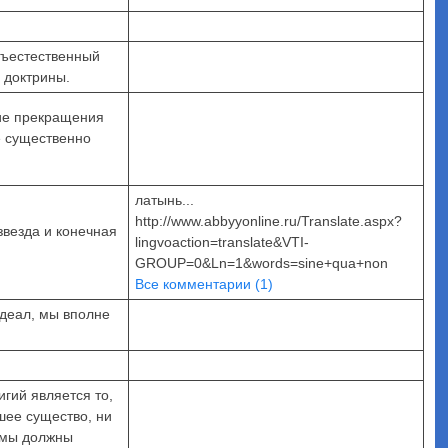
хъестественный
 доктрины.
ние прекращения
е существенно
латынь...
http://www.abbyyonline.ru/Translate.aspx?
звезда и конечная
lingvoaction=translate&VTI-
GROUP=0&Ln=1&words=sine+qua+non
Все комментарии (1)
идеал, мы вполне
гий является то,
шее существо, ни
 мы должны