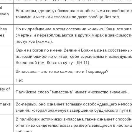
al
Есть миры, где живут божества с необычными способностя
 even
тонкими и чистыми телами или даже вообще без тел.
 they
Но их пребывание в этом состоянии конечно. Как и все жив
nes
смертны и перевоплощаются в других мирах в зависимости
поступков (каммы).
Один из богов по имени Великий Брахма из-за собственны
иллюзий ошибочно считает себя всесильным и всеведущи
Вселенной (см. Кеватта сутту - ДН 11).
Випассана – это то же самое, что и Тхеравада?
Нет.
ety of
Палийское слово "випассана" имеет множество значений.
t marks
Во-первых, оно означает вспышку освобождающего непоср
знания, которая знаменует завершение буддийского пути п
В палийских источниках випассана также означает способн
отчетливо свидетельствовать развертывающиеся в настоя
события.