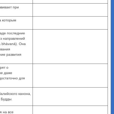
звивает при
за которым
паде последние
из направлений
ā bhāvanā). Она
ования
ание развития
рят о
ые даже
 достаточно для
Палийского канона,
 Будды.
я на все