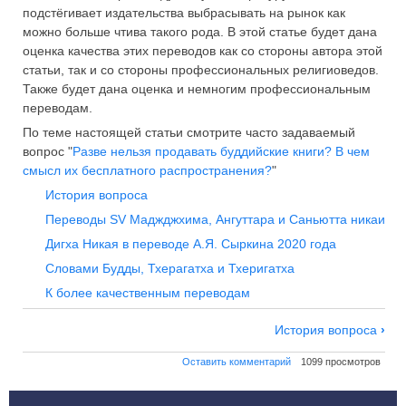
подстёгивает издательства выбрасывать на рынок как
можно больше чтива такого рода. В этой статье будет дана
оценка качества этих переводов как со стороны автора этой
статьи, так и со стороны профессиональных религиоведов.
Также будет дана оценка и немногим профессиональным
переводам.
По теме настоящей статьи смотрите часто задаваемый
вопрос "
Разве нельзя продавать буддийские книги? В чем
смысл их бесплатного распространения?
"
История вопроса
Переводы SV Маджджхима, Ангуттара и Саньютта никаи
Дигха Никая в переводе А.Я. Сыркина 2020 года
Словами Будды, Тхерагатха и Тхеригатха
К более качественным переводам
Навигация
История вопроса
›
по
Оставить комментарий
1099 просмотров
Качество
на