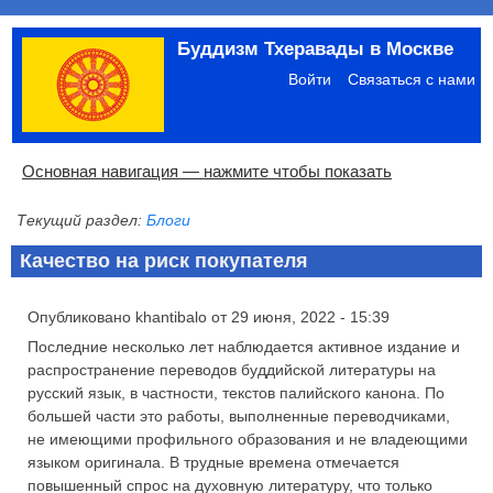
Перейти
Буддизм Тхеравады в Москве
к
Меню
основному
учётной
Войти
Связаться с нами
содержанию
записи
пользователя
Основная
Основная навигация — нажмите чтобы показать
навигация
Текущий раздел:
Блоги
Главная
Община
Палийский канон
Язык пали
Материалы по темам
Современная литература
Блоги
Ссылки
Поиск
Качество на риск покупателя
Опубликовано
khantibalo
от
29 июня, 2022 - 15:39
Последние несколько лет наблюдается активное издание и
распространение переводов буддийской литературы на
русский язык, в частности, текстов палийского канона. По
большей части это работы, выполненные переводчиками,
не имеющими профильного образования и не владеющими
языком оригинала. В трудные времена отмечается
повышенный спрос на духовную литературу, что только