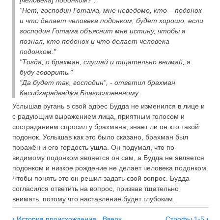
"Нет, господин Готама, мне неведомо, кто – подонок
и что делает человека подонком; будет хорошо, если
господин Готама объяснит мне истину, чтобы я
познал, кто подонок и что делает человека
подонком."
"Тогда, о брахман, слушай и тщательно внимай, я
буду говорить."
"Да будет так, господин", - ответил брахман
Касибхарадваджа Благословенному.
Услышав ругань в свой адрес Будда не изменился в лице и
с радующим выражением лица, приятным голосом и
состраданием спросил у брахмана, знает ли он кто такой
подонок. Услышав как это было сказано, брахман был
поражён и его гордость ушла. Он подумал, что по-
видимому подонком является он сам, а Будда не является
подонком и низкое рождение не делает человека подонком.
Чтобы понять это он решил задать свой вопрос. Будда
согласился ответить на вопрос, призвав тщательно
внимать, потому что наставление будет глубоким.
‹
История происхождения
Вверх
Строфы 1-5
›