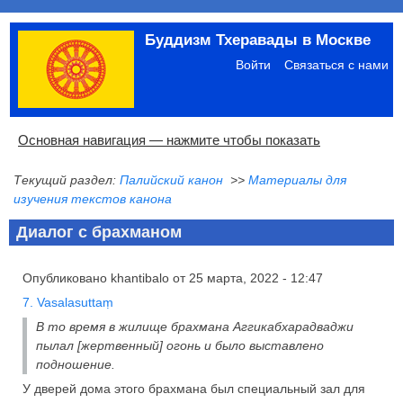
Перейти
Буддизм Тхеравады в Москве
к
Меню
основному
учётной
Войти
Связаться с нами
содержанию
записи
пользователя
Основная
Основная навигация — нажмите чтобы показать
навигация
Текущий раздел:
Палийский канон
>>
Материалы для
Главная
Община
Палийский канон
Язык пали
Материалы по темам
Современная литература
Блоги
Ссылки
Поиск
изучения текстов канона
Диалог с брахманом
Опубликовано
khantibalo
от
25 марта, 2022 - 12:47
7. Vasalasuttaṃ
В то время в жилище брахмана Аггикабхарадваджи
пылал [жертвенный] огонь и было выставлено
подношение.
У дверей дома этого брахмана был специальный зал для