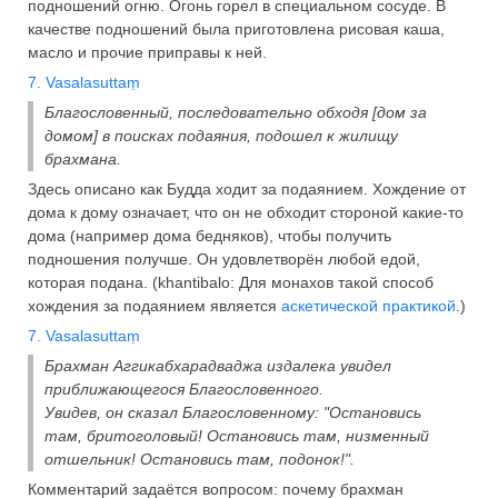
подношений огню. Огонь горел в специальном сосуде. В
качестве подношений была приготовлена рисовая каша,
масло и прочие приправы к ней.
7. Vasalasuttaṃ
Благословенный, последовательно обходя [дом за
домом] в поисках подаяния, подошел к жилищу
брахмана.
Здесь описано как Будда ходит за подаянием. Хождение от
дома к дому означает, что он не обходит стороной какие-то
дома (например дома бедняков), чтобы получить
подношения получше. Он удовлетворён любой едой,
которая подана. (khantibalo: Для монахов такой способ
хождения за подаянием является
аскетической практикой
.)
7. Vasalasuttaṃ
Брахман Аггикабхарадваджа издалека увидел
приближающегося Благословенного.
Увидев, он сказал Благословенному: "Остановись
там, бритоголовый! Остановись там, низменный
отшельник! Остановись там, подонок!".
Комментарий задаётся вопросом: почему брахман