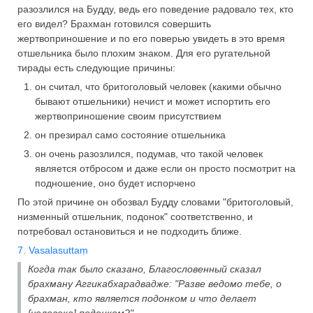
разозлился на Будду, ведь его поведение радовало тех, кто
его видел? Брахман готовился совершить
жертвоприношение и по его поверью увидеть в это время
отшельника было плохим знаком. Для его ругательной
тирады есть следующие причины:
он считал, что бритоголовый человек (какими обычно
бывают отшельники) нечист и может испортить его
жертвоприношение своим присутствием
он презирал само состояние отшельника
он очень разозлился, подумав, что такой человек
является отбросом и даже если он просто посмотрит на
подношение, оно будет испорчено
По этой причине он обозвал Будду словами "бритоголовый,
низменный отшельник, подонок" соответственно, и
потребовал остановиться и не подходить ближе.
7. Vasalasuttaṃ
Когда так было сказано, Благословенный сказал
брахману Аггикабхарадвадже: "Разве ведомо тебе, о
брахман, кто является подонком и что делает
[человека] подонком?".