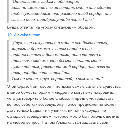
"Отшельник, я задам тебе вопрос.
Если не сможешь ты ответить мне, я или сделаю
тебя сумасшедшим, или расколю твоё сердце, или,
взяв за ноги, переброшу тебя через Ганг."
Будда ответил на угрозу следующим образом:
10. Āḷavakasuttaṃ
"Друг, я не вижу никого в мире с его божествами,
марами и брахмами, в этом народе с его
отшельниками и брахманами, правителями и
простыми людьми, кто бы мог сделать меня
сумасшедшим, расколоть моё сердце, или, взяв за
ноги, перебросить через Ганг.
Тем не менее, друг, спрашивай, о чем хочешь."
Этой фразой он говорит, что даже самые сильные существа
в мире божеств, брахм и людей не могут ему навредить,
чего уж говорить о более слабых, и предложил задавать
вопрос себе как всеведущему. Такое предложение может
дать только Будда - ни ученики, ни паччекабудды не
обладают всеведением, которое могло бы помочь ответить
на любой вопрос. На том Алавака стал задавать свои