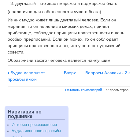
двуглазый - кто знает мирское и надмирское благо
(аналогично для собственного и чужого блага)
Из них мудро живёт лишь двуглазый человек. Если он
мирянин, то он не ленив в мирских делах, принял
прибежище, соблюдает принципы нравственности и день
особых предписаний. Если он монах, то он соблюдает
принципы нравственности так, что у него нет угрызений
совести.
Образ жизни такого человека является наилучшим.
Навигация
‹
Будда исполняет
Вверх
Вопросы Алаваки - 2
›
по
просьбы яккхи
Вопросы
Оставить комментарий
77 просмотров
Алаваки
-
1
Навигация по
подшивке
История происхождения
Будда исполняет просьбы