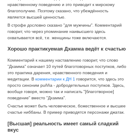
нравственному поведению и это приводит к мирскому
благополучию. Поэтому сказано, что убеждённость
является высшей ценностью.
В строфе дословно сказано "для мужчины". Комментарий
говорит, что через упоминание наивысшего здесь
охватывается всё, т.е. женщины тоже включаются.
Хорошо практикуемая Дхамма ведёт к счастью
Комментарий к нашему наставлению говорит, что слово
"Дхамма" означает 10 путей благотоворных поступков, либо
это практика дарения, нравственного поведения и
медитации. В
комментарии к ДН 1
говорится, что здесь это
просто синоним puñña - добродетельных поступков. Здесь,
вообще говоря, можно так и написать "[благотворное]
поведение" вместо "Дхамма".
Счастье может быть человеческое, божественное и высшее
счастье ниббаны. В пример приводятся персонажи джатак.
[Высшая] реальность имеет самый сладкий
вкус