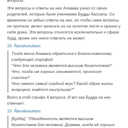
вопросы.
Эти вопросы и ответы на них Алавака узнал от своих
родителей, которые были учениками Будды Кассапы. Со
временем он забыл ответы на них, но чтобы сами вопросы
не пропали, велел записать их на золотом листе и хранил у
себя дома. Эти вопросы относятся исключительно к сфере
будд, кроме них никто ответить не может.
10. Āḷavakasuttaṃ
Тогда яккха Алавака обратился к Благословенному
следующей строфой:
"Что для человека является высшим богатством?
Что, когда им хорошо занимаются, приносит
счастье?
Что имеет самый сладкий вкус? Какой образ жизни
живущего зовётся наилучшим?"
Всего в этой строфе 4 вопроса. И вот как Будда на них
отвечает:
10. Āḷavakasuttaṃ
[Будда]: "Убеждённость является высшим
богатством для человека; Дхамма, когда её хорошо