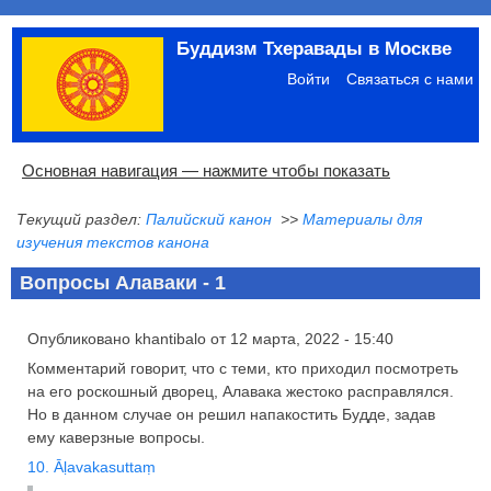
Перейти
Буддизм Тхеравады в Москве
к
Меню
основному
учётной
Войти
Связаться с нами
содержанию
записи
пользователя
Основная
Основная навигация — нажмите чтобы показать
навигация
Текущий раздел:
Палийский канон
>>
Материалы для
Главная
Община
Палийский канон
Язык пали
Материалы по темам
Современная литература
Блоги
Ссылки
Поиск
изучения текстов канона
Вопросы Алаваки - 1
Опубликовано
khantibalo
от
12 марта, 2022 - 15:40
Комментарий говорит, что с теми, кто приходил посмотреть
на его роскошный дворец, Алавака жестоко расправлялся.
Но в данном случае он решил напакостить Будде, задав
ему каверзные вопросы.
10. Āḷavakasuttaṃ