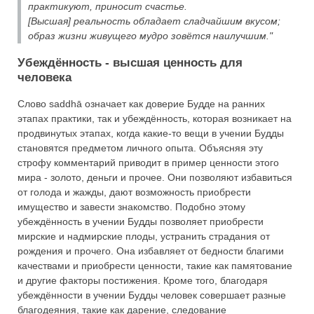
практикуют, приносит счастье.
[Высшая] реальность обладает сладчайшим вкусом;
образ жизни живущего мудро зовётся наилучшим."
Убеждённость - высшая ценность для
человека
Слово saddhā означает как доверие Будде на ранних
этапах практики, так и убеждённость, которая возникает на
продвинутых этапах, когда какие-то вещи в учении Будды
становятся предметом личного опыта. Объясняя эту
строфу комментарий приводит в пример ценности этого
мира - золото, деньги и прочее. Они позволяют избавиться
от голода и жажды, дают возможность приобрести
имущество и завести знакомство. Подобно этому
убеждённость в учении Будды позволяет приобрести
мирские и надмирские плоды, устранить страдания от
рождения и прочего. Она избавляет от бедности благими
качествами и приобрести ценности, такие как памятование
и другие факторы постижения. Кроме того, благодаря
убеждённости в учении Будды человек совершает разные
благодеяния, такие как дарение, следование