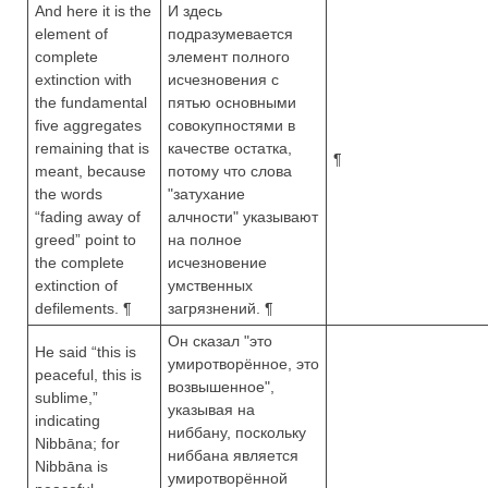
And here it is the
И здесь
element of
подразумевается
complete
элемент полного
extinction with
исчезновения с
the fundamental
пятью основными
five aggregates
совокупностями в
remaining that is
качестве остатка,
¶
meant, because
потому что слова
the words
"затухание
“fading away of
алчности" указывают
greed” point to
на полное
the complete
исчезновение
extinction of
умственных
defilements. ¶
загрязнений. ¶
Он сказал "это
He said “this is
умиротворённое, это
peaceful, this is
возвышенное",
sublime,”
указывая на
indicating
ниббану, поскольку
Nibbāna; for
ниббана является
Nibbāna is
умиротворённой