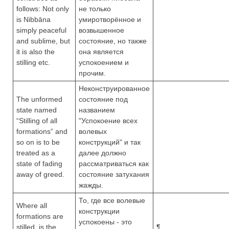
follows: Not only
не только
is Nibbāna
умиротворённое и
simply peaceful
возвышенное
and sublime, but
состояние, но также
it is also the
она является
stilling etc.
успокоением и
прочим.
Неконструированное
The unformed
состояние под
state named
названием
“Stilling of all
"Успокоение всех
formations” and
волевых
so on is to be
конструкций" и так
treated as a
далее должно
state of fading
рассматриваться как
away of greed.
состояние затухания
жажды.
То, где все волевые
Where all
конструкции
formations are
успокоены - это
stilled, is the
¶