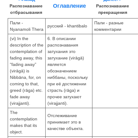
Оглавление
Распознавание
Распознавание
отбрасывания
прекращения
Пали -
Пали - разные
русский - khantibalo
Nyanamoli Thera
комментарии
(vi) In the
6. В описании
description of the
распознавания
contemplation of
затухания это
fading away, this
затухание (virāgā)
“fading away”
является
(virāgā) is
обозначением
Nibbāna, for, on
ниббаны, поскольку
coming to that,
при её достижении
greed (rāga) etc.
страсть (rāga) и
fade away
прочее затухают
(virajjanti).
(virajjanti).
The
Отслеживание
contemplation
принимает это в
makes that its
качестве объекта.
object.