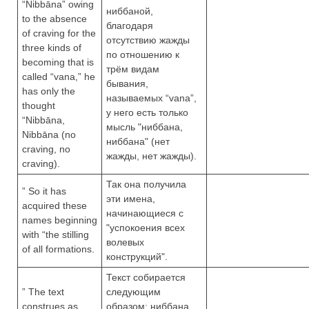
“Nibbāna” owing
ниббаной,
to the absence
благодаря
of craving for the
отсутствию жажды
three kinds of
по отношению к
becoming that is
трём видам
called “vana,” he
бывания,
has only the
называемых “vana”,
thought
у него есть только
“Nibbāna,
мысль "ниббана,
Nibbāna (no
ниббана" (нет
craving, no
жажды, нет жажды).
craving).
Так она получила
” So it has
эти имена,
acquired these
начинающиеся с
names beginning
"успокоения всех
with “the stilling
волевых
of all formations.
конструкций".
Текст собирается
” The text
следующим
construes as
образом: ниббана