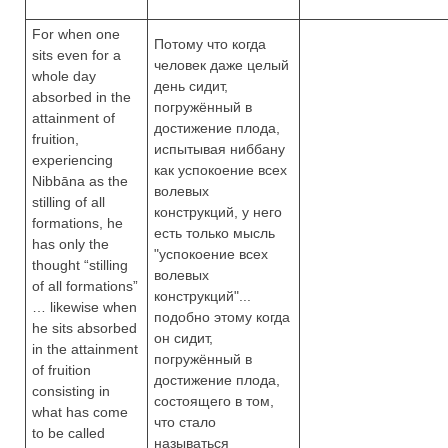
For when one
Потому что когда
sits even for a
человек даже целый
whole day
день сидит,
absorbed in the
погружённый в
attainment of
достижение плода,
fruition,
испытывая ниббану
experiencing
как успокоение всех
Nibbāna as the
волевых
stilling of all
конструкций, у него
formations, he
есть только мысль
has only the
"успокоение всех
thought “stilling
волевых
of all formations”
конструкций"...
… likewise when
подобно этому когда
he sits absorbed
он сидит,
in the attainment
погружённый в
of fruition
достижение плода,
consisting in
состоящего в том,
what has come
что стало
to be called
называться