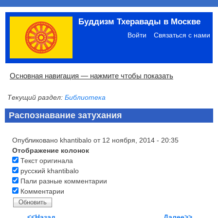
Перейти
Буддизм Тхеравады в Москве
к
Меню
основному
учётной
Войти
Связаться с нами
содержанию
записи
пользователя
Основная
Основная навигация — нажмите чтобы показать
навигация
Текущий раздел:
Библиотека
Главная
Община
Палийский канон
Язык пали
Материалы по темам
Современная литература
Блоги
Ссылки
Поиск
Распознавание затухания
Опубликовано
khantibalo
от
12 ноября, 2014 - 20:35
Отображение колонок
Текст оригинала
русский khantibalo
Пали разные комментарии
Комментарии
<<Назад
Далее>>