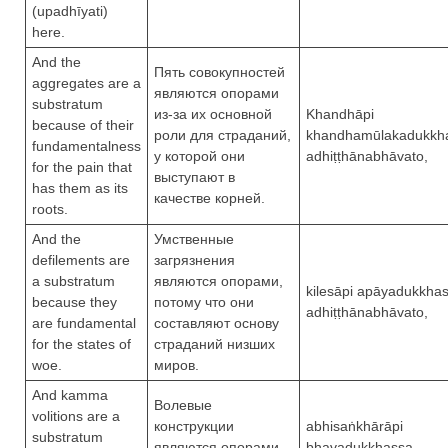
(upadhīyati)
here.
And the
Пять совокупностей
aggregates are a
являются опорами
substratum
из-за их основной
Khandhāpi
because of their
роли для страданий,
khandhamūlakadukkh
fundamentalness
у которой они
adhiṭṭhānabhāvato,
for the pain that
выступают в
has them as its
качестве корней.
roots.
And the
Умственные
defilements are
загрязнения
a substratum
являются опорами,
kilesāpi apāyadukkha
because they
потому что они
adhiṭṭhānabhāvato,
are fundamental
составляют основу
for the states of
страданий низших
woe.
миров.
And kamma
Волевые
volitions are a
конструкции
abhisaṅkhārāpi
substratum
являются опорами
bhavadukkhassa