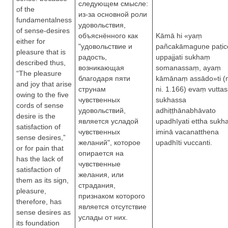
следующем смысле:
of the
из-за основной роли
fundamentalness
удовольствия,
of sense-desires
объяснённого как
Kāmā hi «yaṃ
either for
"удовольствие и
pañcakāmaguṇe paṭic
pleasure that is
радость,
uppajjati sukhaṃ
described thus,
возникающая
somanassaṃ, ayaṃ
“The pleasure
благодаря пяти
kāmānaṃ assādo»ti (
and joy that arise
струнам
ni. 1.166) evaṃ vutta
owing to the five
чувственных
sukhassa
cords of sense
удовольствий,
adhiṭṭhānabhāvato
desire is the
является усладой
upadhīyati ettha sukha
satisfaction of
чувственных
iminā vacanatthena
sense desires,”
желаний", которое
upadhīti vuccanti.
or for pain that
опирается на
has the lack of
чувственные
satisfaction of
желания, или
them as its sign,
страдания,
pleasure,
признаком которого
therefore, has
является отсутствие
sense desires as
услады от них.
its foundation