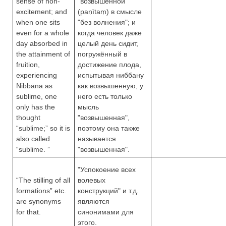
sense of non-
"возвышенной"
excitement; and
(paṇītaṃ) в смысле
when one sits
"без волнения"; и
even for a whole
когда человек даже
day absorbed in
целый день сидит,
the attainment of
погружённый в
fruition,
достижение плода,
experiencing
испытывая ниббану
Nibbāna as
как возвышенную, у
sublime, one
него есть только
only has the
мысль
thought
"возвышенная",
“sublime;” so it is
поэтому она также
also called
называется
“sublime. ”
"возвышенная".
"Успокоение всех
“The stilling of all
волевых
formations” etc.
конструкций" и т.д.
are synonyms
являются
for that.
синонимами для
этого.