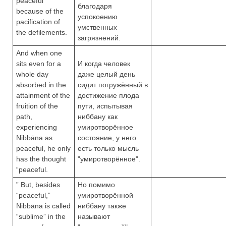
peaceful
благодаря
because of the
успокоению
pacification of
умственных
the defilements.
загрязнений.
And when one
sits even for a
И когда человек
whole day
даже целый день
absorbed in the
сидит погружённый в
attainment of the
достижение плода
fruition of the
пути, испытывая
path,
ниббану как
experiencing
умиротворённое
Nibbāna as
состояние, у него
peaceful, he only
есть только мысль
has the thought
"умиротворённое".
“peaceful.
” But, besides
Но помимо
“peaceful,”
умиротворённой
Nibbāna is called
ниббану также
“sublime” in the
называют