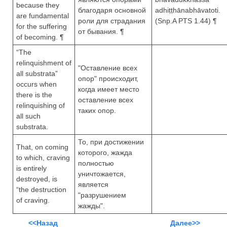
because they
благодаря основной
adhiṭṭhānabhāvatoti.
are fundamental
роли для страдания
(Snp.A PTS 1.44) ¶
for the suffering
от бывания. ¶
of becoming. ¶
“The
relinquishment of
"Оставление всех
all substrata”
опор" происходит,
occurs when
когда имеет место
there is the
оставление всех
relinquishing of
таких опор.
all such
substrata.
То, при достижении
That, on coming
которого, жажда
to which, craving
полностью
is entirely
уничтожается,
destroyed, is
является
“the destruction
"разрушением
of craving.
жажды".
<<Назад
Далее>>