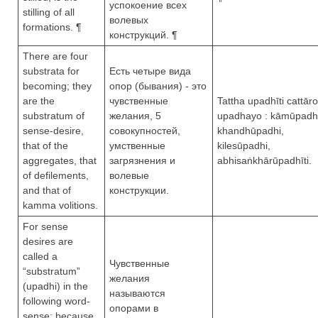
успокоение всех
stilling of all
волевых
formations. ¶
конструкций. ¶
There are four
substrata for
Есть четыре вида
becoming; they
опор (бывания) - это
are the
чувственные
Tattha upadhīti cattāro
substratum of
желания, 5
upadhayo : kāmūpadhi
sense-desire,
совокупностей,
khandhūpadhi,
that of the
умственные
kilesūpadhi,
aggregates, that
загрязнения и
abhisaṅkhārūpadhīti.
of defilements,
волевые
and that of
конструкции.
kamma volitions.
For sense
desires are
called a
Чувственные
“substratum”
желания
(upadhi) in the
называются
following word-
опорами в
sense: because