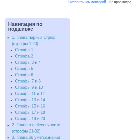
Оставить комментарий
62 просмотра
Строфы
17
и
18
Навигация по
подшивке
1. Глава парных строф
(строфы 1-20)
Строфа 1
Строфа 2
Строфы 3 и 4
Строфа 5
Строфа 6
Строфы 7 и 8
Строфы 9 и 10
Строфы 11 и 12
Строфы 13 и 14
Строфы 15 и 16
Строфы 17 и 18
Строфы 19 и 20
2. Глава о небеспечности
(строфы 21-32)
3. Глава об уме/сознании