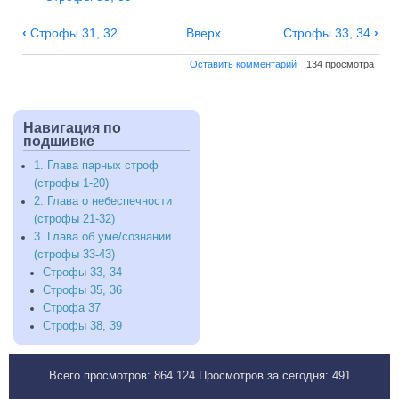
Навигация
‹
Строфы 31, 32
Вверх
Строфы 33, 34
›
по
Оставить комментарий
134 просмотра
3.
Глава
об
уме/
Навигация по
подшивке
сознании
(строфы
1. Глава парных строф
33-
(строфы 1-20)
43)
2. Глава о небеспечности
(строфы 21-32)
3. Глава об уме/сознании
(строфы 33-43)
Строфы 33, 34
Строфы 35, 36
Строфа 37
Строфы 38, 39
Всего просмотров:
864 124
Просмотров за сегодня:
491