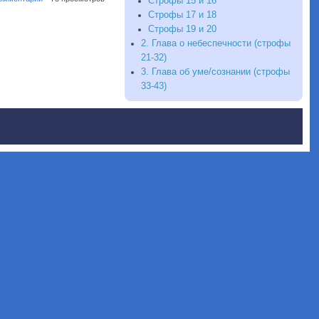
Строфы 15 и 16
Строфы 17 и 18
Строфы 19 и 20
2. Глава о небеспечности (строфы
21-32)
3. Глава об уме/сознании (строфы
33-43)