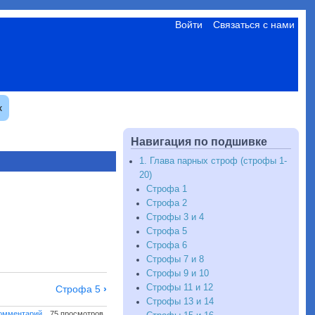
Войти
Связаться с нами
к
Навигация по подшивке
1. Глава парных строф (строфы 1-
20)
Строфа 1
Строфа 2
Строфы 3 и 4
Строфа 5
Строфа 6
Строфы 7 и 8
Строфы 9 и 10
Строфы 11 и 12
Строфа 5
›
Строфы 13 и 14
комментарий
75 просмотров