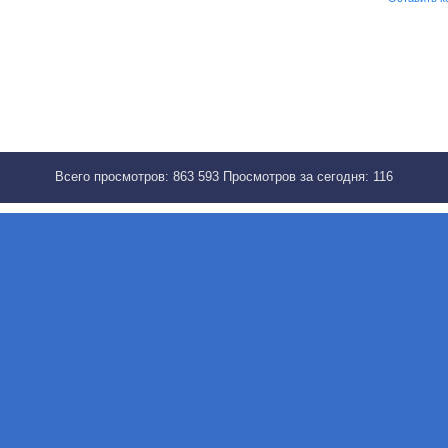
Всего просмотров:
863 593
Просмотров за сегодня:
116