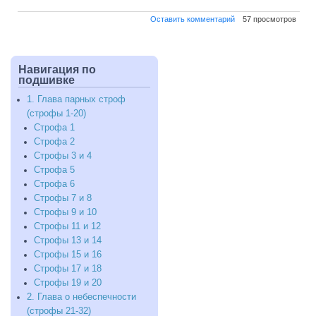
по
Оставить комментарий
57 просмотров
Строфы
9
и
10
Навигация по
подшивке
1. Глава парных строф
(строфы 1-20)
Строфа 1
Строфа 2
Строфы 3 и 4
Строфа 5
Строфа 6
Строфы 7 и 8
Строфы 9 и 10
Строфы 11 и 12
Строфы 13 и 14
Строфы 15 и 16
Строфы 17 и 18
Строфы 19 и 20
2. Глава о небеспечности
(строфы 21-32)