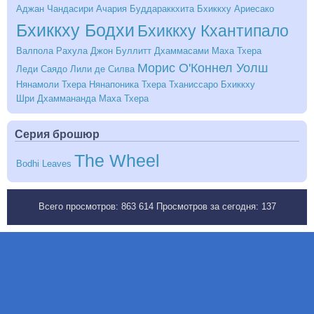
Аджан Чандасири
Ачария Буддараккхита
Бхиккху Ариесако
Бхиккху Бодхи
Бхиккху Кхантипало
Валпола Рахула
Джон Буллитт
Дхаммасами Маха Тхера
Морис О'Коннел Уолш
Леди Саядо
Лили де Силва
Нянамоли Тхера
Нянапоника Тхера
Тханиссаро Бхиккху
Шри Дхаммананда Маха Тхера
Серия брошюр
The Wheel
Bodhi Leaves
Всего просмотров:
863 614
Просмотров за сегодня:
137