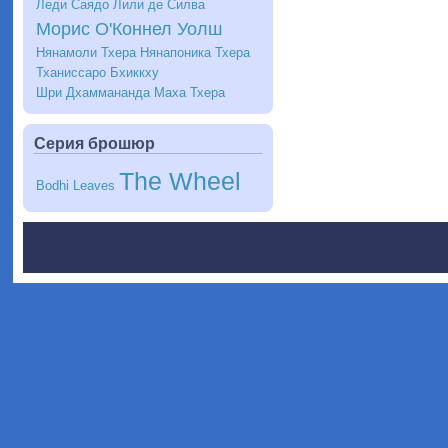
Леди Саядо
Лили де Силва
Морис О'Коннел Уолш
Нянамоли Тхера
Нянапоника Тхера
Тханиссаро Бхиккху
Шри Дхаммананда Маха Тхера
Серия брошюр
The Wheel
Bodhi Leaves