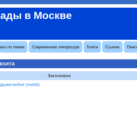
вады в Москве
алы по темам
Современная литература
Блоги
Ссылки
Поис
кхита
Заголовок
дружелюбия (mettā)