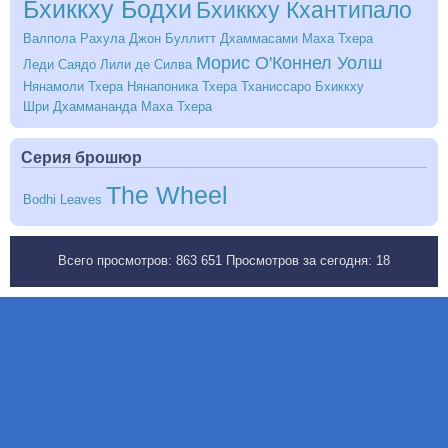
Бхиккху Бодхи
Бхиккху Кхантипало
Валпола Рахула
Джон Буллитт
Дхаммасами Маха Тхера
Морис О'Коннел Уолш
Леди Саядо
Лили де Силва
Нянамоли Тхера
Нянапоника Тхера
Тханиссаро Бхиккху
Шри Дхаммананда Маха Тхера
Серия брошюр
The Wheel
Bodhi Leaves
Всего просмотров:
863 651
Просмотров за сегодня:
18