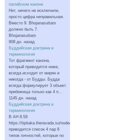
палийском каноне
Нет, ничего не исключили,
просто цифра неправильная.
Вместо 9. Bhojanasuttaṃ
должно быть 7.
Bhojanasuttaṃ
908 дн. назад
Буддийская доктрина и
терминология
Тот фрагмент канона,
который приводится ниже,
всегда исходит от мирян и
никогда - от Будды. Будда
всегда формулирует 3 объект
прибежища только как 4 п...
1145 дн. назад
Буддийская доктрина и
терминология
В АН 8.59
https://tipitaka.theravada.su/node/table/4971
приводится список 4 пар 8
типов личностей, которые по