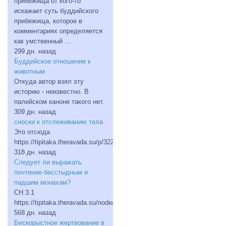
прибежища от кого-то
искажает суть буддийского
прибежища, которое в
комментариях определяется
как умственный ...
299 дн. назад
Буддийское отношение к
животным
Откуда автор взял эту
историю - неизвестно. В
палийском каноне такого нет.
309 дн. назад
сноски к отслеживанию тела
Это отсюда
https://tipitaka.theravada.su/p/322765
318 дн. назад
Следует ли выражать
почтение бесстыдным и
падшим монахам?
СН 3.1
https://tipitaka.theravada.su/node/table/1874
568 дн. назад
Бескорыстное жертвование в