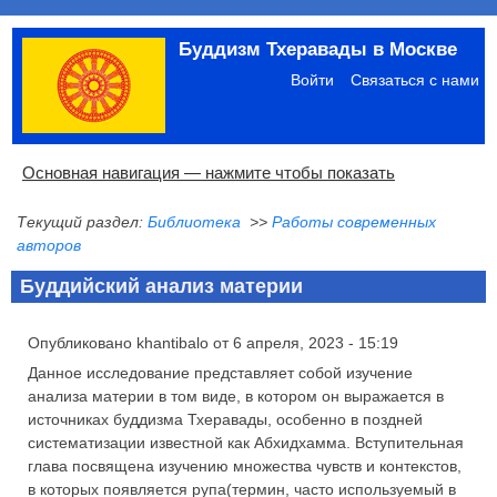
Перейти
Буддизм Тхеравады в Москве
к
Меню
основному
учётной
Войти
Связаться с нами
содержанию
записи
пользователя
Основная
Основная навигация — нажмите чтобы показать
навигация
Текущий раздел:
Библиотека
>>
Работы современных
Главная
Община
Палийский канон
Язык пали
Материалы по темам
Современная литература
Блоги
Ссылки
Поиск
авторов
Буддийский анализ материи
Опубликовано
khantibalo
от
6 апреля, 2023 - 15:19
Данное исследование представляет собой изучение
анализа материи в том виде, в котором он выражается в
источниках буддизма Тхеравады, особенно в поздней
систематизации известной как Абхидхамма. Вступительная
глава посвящена изучению множества чувств и контекстов,
в которых появляется рупа(термин, часто используемый в