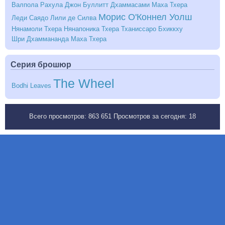
Валпола Рахула
Джон Буллитт
Дхаммасами Маха Тхера
Морис О'Коннел Уолш
Леди Саядо
Лили де Силва
Нянамоли Тхера
Нянапоника Тхера
Тханиссаро Бхиккху
Шри Дхаммананда Маха Тхера
Серия брошюр
The Wheel
Bodhi Leaves
Всего просмотров:
863 651
Просмотров за сегодня:
18