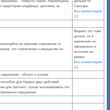
и брахманы... покрыты тьмой, порабощены
дальше по
ой территории кладбища, цепляясь за
Сансаре
Все комментарии
(1)
Видимо это тоже
цитата, но в
оригинале не
 реализуйте на практике отрешение от
оформлено и
ример, что стремление к имуществу не
источник не
указан.
Все комментарии
(1)
нарушения - объект и усилие.
способом для первых двух действий,
ом для третьего, лучше анализировать это
 связанных нарушения.