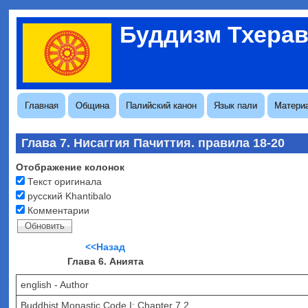
Перейти
Буддизм Тхера
к
Меню
основному
учётной
содержанию
записи
пользователя
Основная
Главная
Община
Палийский канон
Язык пали
Матери
навигация
Глава 7. Нисаггия Пачиттия. правила 18-20
Отображение колонок
Текст оригинала
русский Khantibalo
Комментарии
<<Назад
Глава 6. Анията
english - Author
Buddhist Monastic Code I: Chapter 7.2