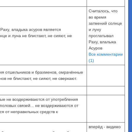
Считалось, что
во время
затмений солнце
. Раху, владыка асуров является
и луну
е и луна не блистают, не сияют, не
проглатывал
Раху, влалыка
Асуров
Все комментарии
(1)
ния отшельников и брахменов, омрачённые
в не блистают, не сияют, не сверкают.
рые не воздерживаются от употребления
половых связей... не воздерживаются от
ся от неправильных средств к
вперёд - видимо