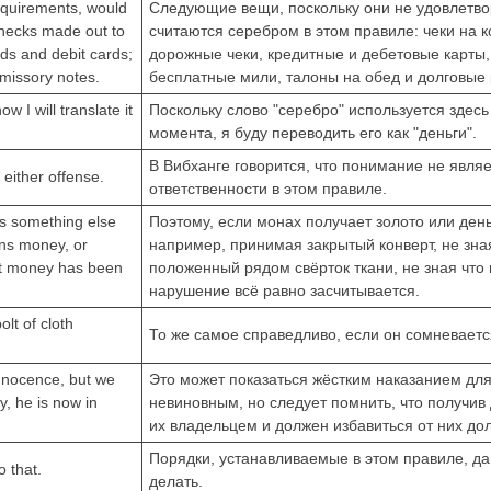
requirements, would
Следующие вещи, поскольку они не удовлетв
 checks made out to
считаются серебром в этом правиле: чеки на 
rds and debit cards;
дорожные чеки, кредитные и дебетовые карты
omissory notes.
бесплатные мили, талоны на обед и долговые 
 I will translate it
Поскольку слово "серебро" используется здесь 
момента, я буду переводить его как "деньги".
В Вибханге говорится, что понимание не явл
 either offense.
ответственности в этом правиле.
as something else
Поэтому, если монах получает золото или деньг
ins money, or
например, принимая закрытый конверт, не зная
hat money has been
положенный рядом свёрток ткани, не зная что 
нарушение всё равно засчитывается.
lt of cloth
То же самое справедливо, если он сомневается
innocence, but we
Это может показаться жёстким наказанием дл
, he is now in
невиновным, но следует помнить, что получив
их владельцем и должен избавиться от них д
Порядки, устанавливаемые в этом правиле, да
o that.
делать.