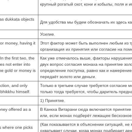
крупный рогатый скот, кони и кобылы, поля и 
 as dukkaṭa objects
Для удобства мы будем обозначать их здесь к
Усилие.
 or money, having it
Этот фактор может быть выполнен любым из тр
организация их принятия или согласие на пом
n the first two, the
Как уже отмечалось выше, факторы нарушения
es not enter into
двух вопрос согласия монаха на принятие золо
the gold or money is
определение поступка, равно как и намерение
передаёт золото или деньги.
action, and only
Только в третьем случае требуется согласие 
 bhikkhu himself.
только тогда требуется, чтобы даритель предн
1) Принятие.
oney offered as a
В Канкха Витарани сюда включается принятие 
или, если монах подберёт лежащее бесхозное 
(Как показывается в объяснении ситуаций, н
es where one picks
охватывает случаи, когда монах подбирает де