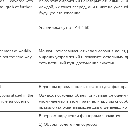
s ... covered with
Из-за этих омрачений некоторые отшельники 
nd, grab at further
жаждой, их тянет вперёд, они гниют на ужасн
будущее становление."
Упаккилеса сутта - АН 4.50
onment of worldly
Монахи, отказавшись от использования денег,
s not the true way
мирских устремлений и покажите остальным п
есть истинный путь достижения счастья.
t.
В данном правиле насчитывается два фактора 
ctions stated in the
Однако, поскольку объект описывается одним 
s rule as covering
упоминаемых в этом правиле, и другим способ
правило как охватывающее два отдельных, но
В первом нарушении факторами являются:
1) Объект: золото или серебро