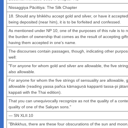
Nissaggiya Pācittiya: The Silk Chapter
18. Should any bhikkhu accept gold and silver, or have it accepted,
being deposited (near him), it is to be forfeited and confessed.
As mentioned under NP 10, one of the purposes of this rule is to r
the burden of ownership that comes as the result of accepting gif
having them accepted in one's name.
The discourses contain passages, though, indicating other purpose
well:
"For anyone for whom gold and silver are allowable, the five string
also allowable.
For anyone for whom the five strings of sensuality are allowable, g
allowable (reading yassa pañca kāmaguṇā kappanti tassa-pi jāta
kappati with the Thai edition).
That you can unequivocally recognize as not the quality of a conte
quality of one of the Sakyan sons."
— SN XLII.10
"Bhikkhus, there are these four obscurations of the sun and moon