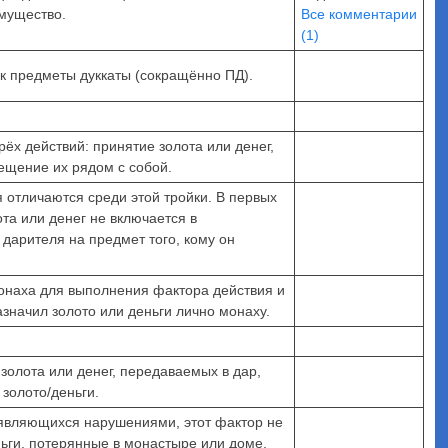
имущество.
Все комментарии
(1)
ак предметы дуккаты (сокращённо ПД).
ёх действий: принятие золота или денег,
ещение их рядом с собой.
 отличаются среди этой тройки. В первых
та или денег не включается в
 дарителя на предмет того, кому он
монаха для выполнения фактора действия и
азначил золото или деньги лично монаху.
золота или денег, передаваемых в дар,
золото/деньги.
е являющихся нарушениями, этот фактор не
ньги, потерянные в монастыре или доме,