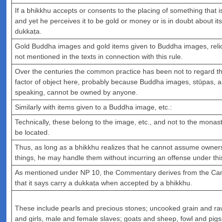
If a bhikkhu accepts or consents to the placing of something that 
and yet he perceives it to be gold or money or is in doubt about its
dukkaṭa.
Gold Buddha images and gold items given to Buddha images, relic
not mentioned in the texts in connection with this rule.
Over the centuries the common practice has been not to regard the
factor of object here, probably because Buddha images, stūpas, and
speaking, cannot be owned by anyone.
Similarly with items given to a Buddha image, etc.:
Technically, these belong to the image, etc., and not to the monas
be located.
Thus, as long as a bhikkhu realizes that he cannot assume owners
things, he may handle them without incurring an offense under this
As mentioned under NP 10, the Commentary derives from the Cano
that it says carry a dukkaṭa when accepted by a bhikkhu.
These include pearls and precious stones; uncooked grain and 
and girls, male and female slaves; goats and sheep, fowl and pigs,