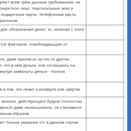
оряют всем трём данным требованиям, не
конкретное лицо, персональные чеки и
, подарочные карты, телефонные карты,
расписки.
для обозначения денег, то, начиная с этого
яется фактором, освобождающим от
и, даже приняв их за что-то другое,
, что в нём деньги, или соглашаясь на
внутри завёрнуты деньги - полное
 в том, что лежит в конверте или свёртке.
я монаха, действующего будучи полностью
 деньги даже неумышленно, он становится
олжным образом.
ют точные указания что в данном случае