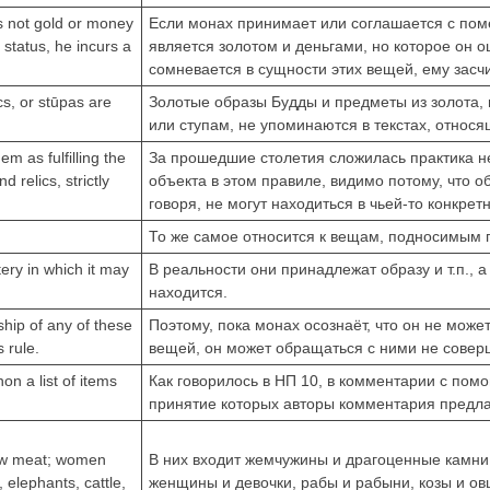
is not gold or money
Если монах принимает или соглашается с пом
 status, he incurs a
является золотом и деньгами, но которое он 
сомневается в сущности этих вещей, ему засч
s, or stūpas are
Золотые образы Будды и предметы из золота,
или ступам, не упоминаются в текстах, относя
m as fulfilling the
За прошедшие столетия сложилась практика н
 relics, strictly
объекта в этом правиле, видимо потому, что о
говоря, не могут находиться в чьей-то конкрет
То же самое относится к вещам, подносимым 
tery in which it may
В реальности они принадлежат образу и т.п., 
находится.
hip of any of these
Поэтому, пока монах осознаёт, что он не може
 rule.
вещей, он может обращаться с ними не совер
n a list of items
Как говорилось в НП 10, в комментарии с пом
принятие которых авторы комментария предлаг
raw meat; women
В них входит жемчужины и драгоценные камни
 elephants, cattle,
женщины и девочки, рабы и рабыни, козы и ов