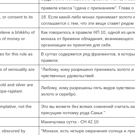
правила класса "сдача с признанием". Глава 
 or consent to its
18. Если какой-либо монах принимает золото и
соглашается с тем, что эти вещи ставят рядом 
elieve a bhikkhu of
Как говорилось в правиле НП 10, одной из цел
ts of money or
монаха от бремени обладания, возникающего 
организации их принятия для себя.
s for this rule as
В суттах содержится ряд фрагментов, в котор
правила:
s of sensuality are
"Любому, кому разрешено принимать золото и
чувственных удовольствий.
old and silver are
Любому, кому разрешены пять видов чувствен
rūpa-rajataṃ
золото и серебро.
mplative, not the
Это вы можете без всяких сомнений считать к
присущим потомку рода Сакья."
Маничулака сутта - СН 42.10
, obscured by
"Монахи, есть четыре омрачения солнца и лун