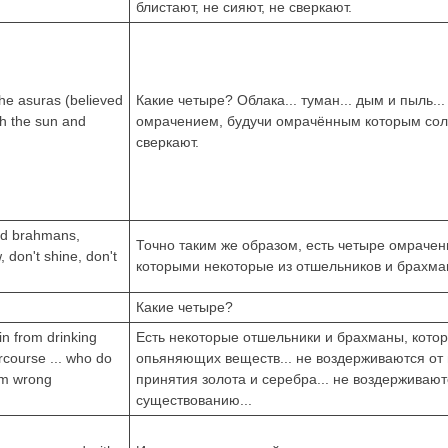
блистают, не сияют, не сверкают.
the asuras (believed
Какие четыре? Облака... туман... дым и пыль..
ch the sun and
омрачением, будучи омрачённым которым солнц
сверкают.
and brahmans,
Точно таким же образом, есть четыре омраче
don't shine, don't
которыми некоторые из отшельников и брахмано
Какие четыре?
n from drinking
Есть некоторые отшельники и брахманы, кото
ercourse ... who do
опьяняющих веществ... не воздерживаются от 
rom wrong
принятия золота и серебра... не воздерживают
существованию...