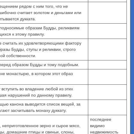
ещением рядом с ним того, что не
ошибочно считает золотом и деньгами или
итывается дукката.
 подносимые образам Будды, реликвиям
щихся к этому правилу.
е считать их удовлетворяющими фактору
бразы Будды, ступы и реликвии, строго
ной собственности.
перед образом Будды и тому подобным.
а не монастырю, в котором этот образ
т вступить во владение любой из этих
шая нарушений по данному правилу.
ощью канона выводится список вещей, за
ают засчитывать монаху дуккату.
последнее
, неприготовленное зерно и сырое мясо,
видимо
цы, домашние птицы и свиньи, слоны,
недвижимость