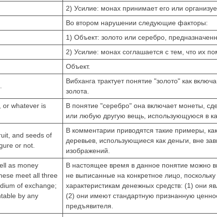
2) Усилие: монах принимает его или организует
Во втором нарушении следующие факторы:
1) Объект: золото или серебро, предназначен
2) Усилие: монах соглашается с тем, что их 
Объект.
Вибханга трактует понятие "золото" как вклю
.
золота.
, or whatever is
В понятие "серебро" она включает монеты, сд
или любую другую вещь, использующуюся в ка
В комментарии приводятся такие примеры, как
uit, and seeds of
деревьев, использующиеся как деньги, вне зав
gure or not.
изображений.
well as money
В настоящее время в данное понятие можно вк
hese meet all three
не выписанные на конкретное лицо, поскольку
edium of exchange;
характеристикам денежных средств: (1) они 
ntable by any
(2) они имеют стандартную признанную ценнос
предъявителя.