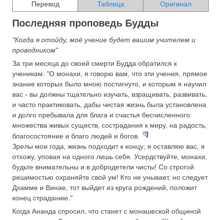
Перевод
Таблица
Оригинал
Последняя проповедь Будды
"Когда я отойду, моё учение будет вашим учителем и
проводником"
За три месяца до своей смерти Будда обратился к
ученикам: "О монахи, я говорю вам, что эти учения, прямое
знание которых было мною постигнуто, и которым я научил
вас - вы должны тщательно изучать, взращивать, развивать,
и часто практиковать, дабы чистая жизнь была установлена
и долго пребывала для блага и счастья бесчисленного
множества живых существ, сострадания к миру, на радость,
благосостояние и благо людей и богов.
Зрелы мои года, жизнь подходит к концу; я оставляю вас, я
отхожу, уповая на одного лишь себя. Усердствуйте, монахи,
будьте внимательны и в добродетели чисты! Со строгой
решимостью охраняйте свой ум! Кто не унывает, но следует
Дхамме и Винае, тот выйдет из круга рождений, положит
конец страданию."
Когда Ананда спросил, что станет с монашеской общиной