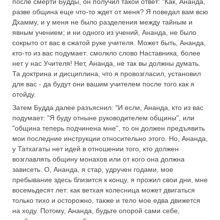
после смерти Будды, он получил такой ответ: "Как, Ананда,
разве община еще что-то ждет от меня? Я поведал вам всю
Дхамму, и у меня не было разделения между тайным и
явным учением; и ни одного из учений, Ананда, не было
сокрыто от вас в сжатой руке учителя. Может быть, Ананда,
кто-то из вас подумает: смолкло слово Наставника, более
нет у нас Учителя! Нет, Ананда, не так вы должны думать.
Та доктрина и дисциплина, что я провозгласил, установил
для вас - да будут они вашим учителем после того как я
отойду.
Затем Будда далее разъяснил: "И если, Ананда, кто из вас
подумает: "Я буду отныне руководителем общины", или
"община теперь подчинена мне", то он должен предъявить
мои последние инструкции относительно этого. Но, Ананда,
у Татхагаты нет идей в отношении того, кто должен
возглавлять общину монахов или от кого она должна
зависеть. О, Ананда, я стар, удручен годами, мое
пребывание здесь близится к концу, я прожил свои дни, мне
восемьдесят лет: как ветхая колесница может двигаться
только тихо и осторожно, также и тело мое едва движется
на ходу. Потому, Ананда, будьте опорой сами себе,