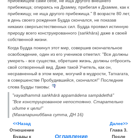
прибежищем сами себе, не ища другого внешнего
прибежища; опираясь на Дхамму, прибегая к Дхамме, как к
прибежищу, не ища другого прибежища." В возрасте 80 лет,
в день своего рождения Будда скончался, не показав
никаких сверхъестественных сил. Будда проявил истинную
природу всего конструированного (saṅkhāra) даже в своей
собственной жизни.
Когда Будда покинул этот мир, совершив окончательное
освобождение, один из его учеников отметил: "Все должны
умереть - все существа, обретшие жизнь, должны отбросить
свой сотворенный вид. Даже такой Учитель, как он,
несравненный в этом мире, могучий в мудрости, Татхагата,
в совершенстве Пробудившийся, скончался!" Последние
слова Будды таковы:
"vayadhammā saṅkhārā appamādena sampādethā"
"Все конструированное непостоянно. Старательно
идите к цели!"
(Махапариниббана сутта, ДН 16)
<<Назад
Далее>>
Отношение
Глава 3.
Оглавление
Будды к
После