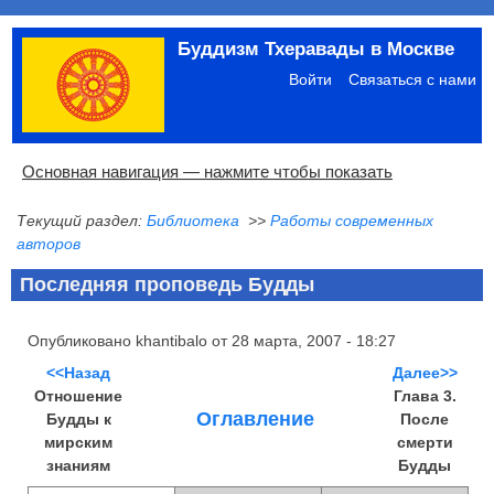
Перейти
Буддизм Тхеравады в Москве
к
Меню
основному
учётной
Войти
Связаться с нами
содержанию
записи
пользователя
Основная
Основная навигация — нажмите чтобы показать
навигация
Текущий раздел:
Библиотека
>>
Работы современных
Главная
Община
Палийский канон
Язык пали
Материалы по темам
Современная литература
Блоги
Ссылки
Поиск
авторов
Последняя проповедь Будды
Опубликовано
khantibalo
от
28 марта, 2007 - 18:27
<<Назад
Далее>>
Отношение
Глава 3.
Оглавление
Будды к
После
мирским
смерти
знаниям
Будды