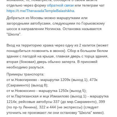
отдельно через форму
обратной связи
или телеграм чат
https://t.me/TheravadaTempleBalashikha
.
Добраться из Москвы можно маршрутками или
загородными автобусами, следующими по Горьковскому
шоссе в направлении Ногинска. Остановка называется
"Школа".
Вход на территорию храма через одну из 2 калиток (может
понадобиться позвонить в звонок). Сбор в большом белом
здании с пагодой на крыше, главная дверь с торца здания,
вторая (боковая) дверь обычно заперта. В прихожей
необходимо разуться.
Примеры транспорта:
от м.Новогиреево - маршрутки 1209к (выход 1), 473к
(Сакраменто) (выход 8);
от м.Новокосино - маршрутка 1250к (выход 5);
от м.Партизанская и мцк Измаилово (выход 1) - маршрутка
1214к; рейсовые автобусы 337 (до мкр.Сакраменто), 399
(по пр-ту Ленина), 322 и 444 (не экспрессы) (следует
уточнить не проезжают ли они остановку "Школа" мимо).