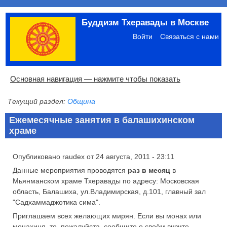
Перейти
Буддизм Тхеравады в Москве
к
Меню
основному
учётной
Войти
Связаться с нами
содержанию
записи
пользователя
Основная
Основная навигация — нажмите чтобы показать
навигация
Текущий раздел:
Община
Главная
Община
Палийский канон
Язык пали
Материалы по темам
Современная литература
Блоги
Ссылки
Поиск
Ежемесячные занятия в балашихинском
храме
Опубликовано
raudex
от
24 августа, 2011 - 23:11
Данные мероприятия проводятся
раз в месяц
в
Мьянманском храме Тхеравады по адресу: Московская
область, Балашиха, ул.Владимирская, д.101, главный зал
"Садхаммаджотика сима".
Приглашаем всех желающих мирян. Если вы монах или
монахиня, то, пожалуйста, сообщите о своём визите