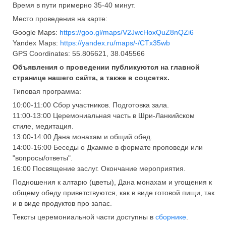
Время в пути примерно 35-40 минут.
Место проведения на карте:
Google Maps:
https://goo.gl/maps/V2JwcHoxQuZ8nQZi6
Yandex Maps:
https://yandex.ru/maps/-/CTx35wb
GPS Coordinates: 55.806621, 38.045566
Объявления о проведении публикуются на главной
странице нашего сайта, а также в соцсетях.
Типовая программа:
10:00-11:00 Сбор участников. Подготовка зала.
11:00-13:00 Церемониальная часть в Шри-Ланкийском
стиле, медитация.
13:00-14:00 Дана монахам и общий обед.
14:00-16:00 Беседы о Дхамме в формате проповеди или
"вопросы/ответы".
16:00 Посвящение заслуг. Окончание мероприятия.
Подношения к алтарю (цветы), Дана монахам и угощения к
общему обеду приветствуются, как в виде готовой пищи, так
и в виде продуктов про запас.
Тексты церемониальной части доступны в
сборнике
.