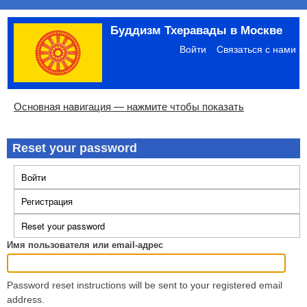
Перейти
Буддизм Тхеравады в Москве
к
Меню
основному
учётной
Войти
Связаться с нами
содержанию
записи
пользователя
Основная
Основная навигация — нажмите чтобы показать
навигация
Главная
Община
Палийский канон
Язык пали
Материалы по темам
Современная литература
Блоги
Ссылки
Поиск
Reset your password
Войти
Главные
вкладки
Регистрация
Reset your password
Имя пользователя или email-адрес
Password reset instructions will be sent to your registered email
address.