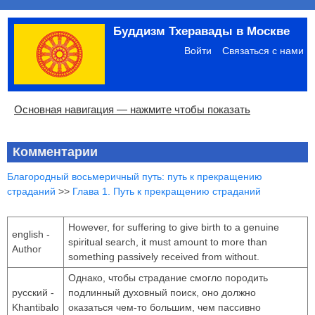
Перейти
Буддизм Тхеравады в Москве
к
Меню
основному
учётной
Войти
Связаться с нами
содержанию
записи
пользователя
Основная
Основная навигация — нажмите чтобы показать
навигация
Главная
Община
Палийский канон
Язык пали
Материалы по темам
Современная литература
Блоги
Ссылки
Поиск
Комментарии
Благородный восьмеричный путь: путь к прекращению
страданий
>>
Глава 1. Путь к прекращению страданий
However, for suffering to give birth to a genuine
english -
spiritual search, it must amount to more than
Author
something passively received from without.
Однако, чтобы страдание смогло породить
русский -
подлинный духовный поиск, оно должно
Khantibalo
оказаться чем-то большим, чем пассивно