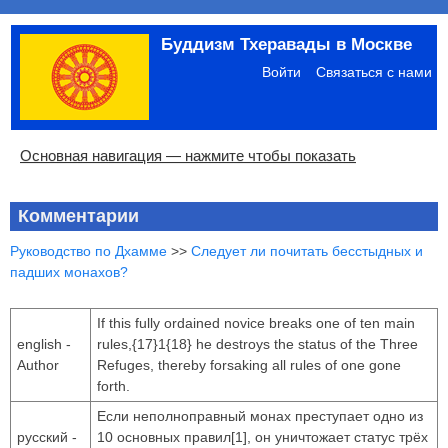
Перейти
Буддизм Тхеравады в Москве
к
Меню
основному
учётной
Войти
Связаться с нами
содержанию
записи
пользователя
Основная
Основная навигация — нажмите чтобы показать
навигация
Главная
Община
Палийский канон
Язык пали
Материалы по темам
Современная литература
Блоги
Ссылки
Поиск
Комментарии
Руководство по Дхамме
>>
Следует ли почитать бесстыдных и
падших монахов?
If this fully ordained novice breaks one of ten main
english -
rules,{17}1{18} he destroys the status of the Three
Author
Refuges, thereby forsaking all rules of one gone
forth.
Если неполноправный монах преступает одно из
русский -
10 основных правил[1], он уничтожает статус трёх