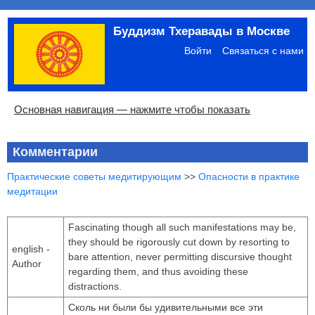
Перейти
Буддизм Тхеравады в Москве
к
Меню
основному
учётной
Войти
Связаться с нами
содержанию
записи
пользователя
Основная
Основная навигация — нажмите чтобы показать
навигация
Главная
Община
Палийский канон
Язык пали
Материалы по темам
Современная литература
Блоги
Ссылки
Поиск
Комментарии
Практические советы медитирующим
>>
Опасности в практике
медитации
Fascinating though all such manifestations may be,
they should be rigorously cut down by resorting to
english -
bare attention, never permitting discursive thought
Author
regarding them, and thus avoiding these
distractions.
Сколь ни были бы удивительными все эти