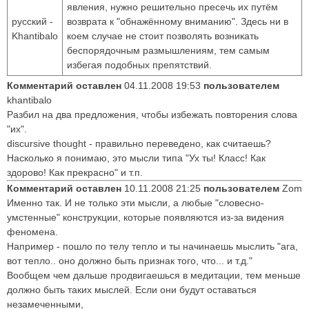
явления, нужно решительно пресечь их путём
русский -
возврата к "обнажённому вниманию". Здесь ни в
Khantibalo
коем случае не стоит позволять возникать
беспорядочным размышлениям, тем самым
избегая подобных препятствий.
Комментарий оставлен
04.11.2008 19:53
пользователем
khantibalo
Разбил на два предложения, чтобы избежать повторения слова
"их".
discursive thought - правильно переведено, как считаешь?
Насколько я понимаю, это мысли типа "Ух ты! Класс! Как
здорово! Как прекрасно" и т.п.
Комментарий оставлен
10.11.2008 21:25
пользователем
Zom
Именно так. И не только эти мысли, а любые "словесно-
умстенные" конструкции, которые появляются из-за видения
феномена.
Например - пошло по телу тепло и ты начинаешь мыслить "ага,
вот тепло.. оно должно быть признак того, что... и т.д."
Вообщем чем дальше продвигаешься в медитации, тем меньше
должно быть таких мыслей. Если они будут оставаться
незамеченными,