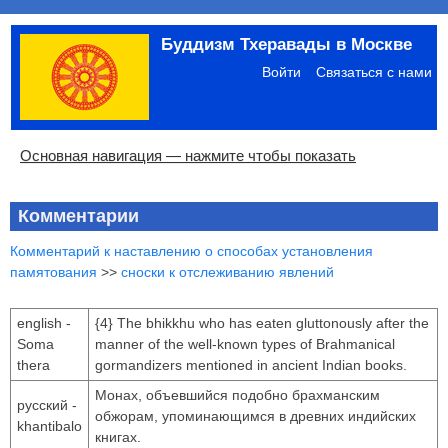
Перейти
Буддизм Тхеравады в Москве
к
Меню
основному
учётной
Войти
Связаться с нами
содержанию
записи
пользователя
Основная
Основная навигация — нажмите чтобы показать
навигация
Главная
Община
Палийский канон
Язык пали
Материалы по темам
Современная литература
Блоги
Ссылки
Поиск
Комментарии
Комментарий к наставлению о способах установления
памятования
>>
сноски к отслеживанию явлений
english -
{4} The bhikkhu who has eaten gluttonously after the
Soma
manner of the well-known types of Brahmanical
thera
gormandizers mentioned in ancient Indian books.
Монах, объевшийся подобно брахманским
русский -
обжорам, упоминающимся в древних индийских
khantibalo
книгах.