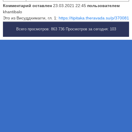
Комментарий оставлен
23.03.2021 22:45
пользователем
khantibalo
Это из Висуддхимагги, гл. 1:
https://tipitaka.theravada.su/p/370081
Всего просмотров:
863 736
Просмотров за сегодня:
103