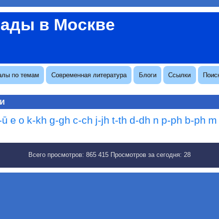
вады в Москве
алы по темам
Современная литература
Блоги
Ссылки
Поис
ли
-ū
e
o
k-kh
g-gh
c-ch
j-jh
t-th
d-dh
n
p-ph
b-ph
m
Всего просмотров:
865 415
Просмотров за сегодня:
28