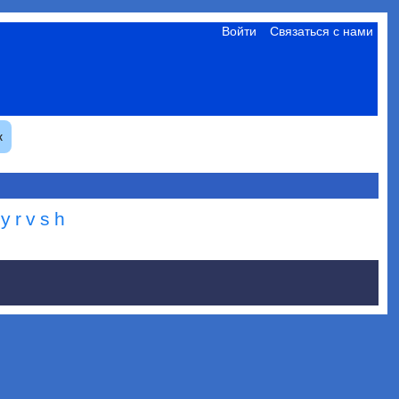
Войти
Связаться с нами
к
y
r
v
s
h