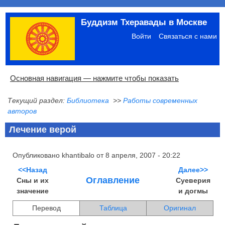
Перейти
Буддизм Тхеравады в Москве
к
Меню
основному
учётной
Войти
Связаться с нами
содержанию
записи
пользователя
Основная
Основная навигация — нажмите чтобы показать
навигация
Текущий раздел:
Библиотека
>>
Работы современных
Главная
Община
Палийский канон
Язык пали
Материалы по темам
Современная литература
Блоги
Ссылки
Поиск
авторов
Лечение верой
Опубликовано
khantibalo
от
8 апреля, 2007 - 20:22
<<Назад
Далее>>
Оглавление
Сны и их
Суеверия
значение
и догмы
Перевод
Таблица
Оригинал