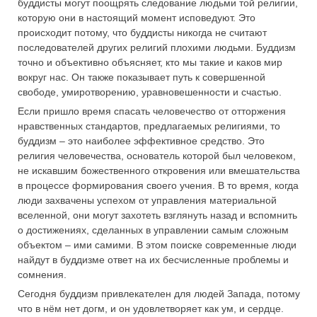
буддисты могут поощрять следование людьми той религии,
которую они в настоящий момент исповедуют. Это
происходит потому, что буддисты никогда не считают
последователей других религий плохими людьми. Буддизм
точно и объективно объясняет, кто мы такие и каков мир
вокруг нас. Он также показывает путь к совершенной
свободе, умиротворению, уравновешенности и счастью.
Если пришло время спасать человечество от отторжения
нравственных стандартов, предлагаемых религиями, то
буддизм – это наиболее эффективное средство. Это
религия человечества, основатель которой был человеком,
не искавшим божественного откровения или вмешательства
в процессе формирования своего учения. В то время, когда
люди захвачены успехом от управления материальной
вселенной, они могут захотеть взглянуть назад и вспомнить
о достижениях, сделанных в управлении самым сложным
объектом – ими самими. В этом поиске современные люди
найдут в буддизме ответ на их бесчисленные проблемы и
сомнения.
Сегодня буддизм привлекателен для людей Запада, потому
что в нём нет догм, и он удовлетворяет как ум, и сердце.