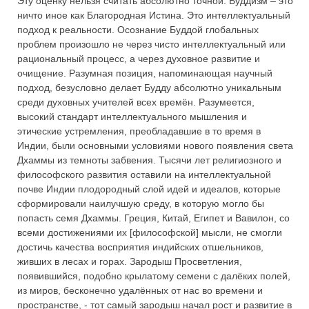
Эту оценку нельзя считать абсолютно точной. Буддизм – это
ничто иное как Благородная Истина. Это интеллектуальный
подход к реальности. Осознание Буддой глобальных
проблем произошло не через чисто интеллектуальный или
рациональный процесс, а через духовное развитие и
очищение. Разумная позиция, напоминающая научный
подход, безусловно делает Будду абсолютно уникальным
среди духовных учителей всех времён. Разумеется,
высокий стандарт интеллектуального мышления и
этические устремления, преобладавшие в то время в
Индии, были основными условиями нового появления света
Дхаммы из темноты забвения. Тысячи лет религиозного и
философского развития оставили на интеллектуальной
почве Индии плодородный слой идей и идеалов, которые
сформировали наилучшую среду, в которую могло бы
попасть семя Дхаммы. Греция, Китай, Египет и Вавилон, со
всеми достижениями их [философской] мысли, не смогли
достичь качества восприятия индийских отшельников,
живших в лесах и горах. Зародыш Просветления,
появившийся, подобно крылатому семени с далёких полей,
из миров, бесконечно удалённых от нас во времени и
пространстве, - тот самый зародыш начал рост и развитие в