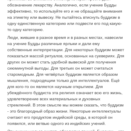
обозначение лекарству. Аналогично, если учение Будды
эффективно, то используйте его и не обращайте внимания
на этикетку или вывеску. Не пытайтесь втиснуть буддизм в
одну единственную категорию или подвести его под какую-
то одну категорию.
Люди, жившие в разное время и в разных местах, навесили
на учение Будды различные ярлыки и дали ему
собственные интерпретации. Для некоторых буддизм может
показаться массой ритуалов, основанных на суевериях. Для
других он может стать удобной вывеской для получения
сиюминутной выгоды. Для третьих он может считаться
старомодным. Для четвёртых буддизм является образом
мышления, подходящим только для интеллектуалов. Ещё
для кого-то он является научным открытием. Для
убеждённого буддиста эта религия означает всю его жизнь,
удовлетворение всех материальных и духовных
стремлений. В этом смысле мы можем сказать, что буддизм
- это благородный образ жизни. Некоторые интеллектуалы
считают его продуктом индийской среды, в которой он
появился, или ветвью одного из индийских учений.