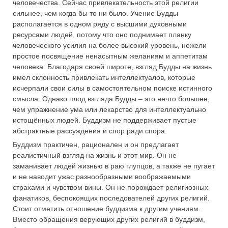
человечества. Сейчас привлекательность этой религии
сильнее, чем когда бы то ни было. Учение Будды
располагается в одном ряду с высшими духовными
ресурсами людей, потому что оно поднимает планку
человеческого усилия на более высокий уровень, нежели
простое посвящение ненасытным желаниям и аппетитам
человека. Благодаря своей широте, взгляд Будды на жизнь
имел склонность привлекать интеллектуалов, которые
исчерпали свои силы в самостоятельном поиске истинного
смысла. Однако плод взгляда Будды – это нечто большее,
чем упражнение ума или лекарство для интеллектуально
истощённых людей. Буддизм не поддерживает пустые
абстрактные рассуждения и спор ради спора.
Буддизм практичен, рационален и он предлагает
реалистичный взгляд на жизнь и этот мир. Он не
заманивает людей жизнью в раю глупцов, а также не пугает
и не наводит ужас разнообразными воображаемыми
страхами и чувством вины. Он не порождает религиозных
фанатиков, беспокоящих последователей других религий.
Стоит отметить отношение буддизма к другим учениям.
Вместо обращения верующих других религий в буддизм,