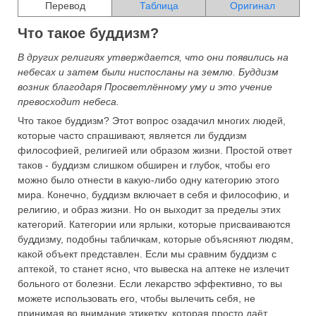
Перевод
Таблица
Оригинал
Что такое буддизм?
В других религиях утверждается, что они появились на
небесах и затем были ниспосланы на землю. Буддизм
возник благодаря Просветлённому уму и это учение
превосходит небеса.
Что такое буддизм? Этот вопрос озадачил многих людей,
которые часто спрашивают, является ли буддизм
философией, религией или образом жизни. Простой ответ
таков - буддизм слишком обширен и глубок, чтобы его
можно было отнести в какую-либо одну категорию этого
мира. Конечно, буддизм включает в себя и философию, и
религию, и образ жизни. Но он выходит за пределы этих
категорий. Категории или ярлыки, которые присваиваются
буддизму, подобны табличкам, которые объясняют людям,
какой объект представлен. Если мы сравним буддизм с
аптекой, то станет ясно, что вывеска на аптеке не излечит
больного от болезни. Если лекарство эффективно, то вы
можете использовать его, чтобы вылечить себя, не
принимая во внимание этикетку, которая просто даёт