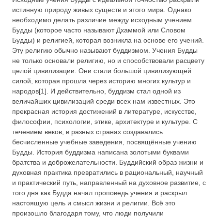
истинную природу живых существ и этого мира. Однако
необходимо делать различие между исходным учением
Будды (которое часто называют Дхаммой или Словом
Будды) и религией, которая возникла на основе его учений.
Эту религию обычно называют буддизмом. Учения Будды
не только основали религию, но и способствовали расцвету
целой цивилизации. Они стали большой цивилизующей
силой, которая прошла через историю многих культур и
народов[1]. И действительно, буддизм стал одной из
величайших цивилизаций среди всех нам известных. Это
прекрасная история достижений в литературе, искусстве,
философии, психологии, этике, архитектуре и культуре. С
течением веков, в разных странах создавались
бесчисленные учебные заведения, посвящённые учению
Будды. История буддизма написана золотыми буквами
братства и доброжелательности. Буддийский образ жизни и
духовная практика превратились в рациональный, научный
и практический путь, направленный на духовное развитие, с
того дня как Будда начал проповедь учения и раскрыл
настоящую цель и смысл жизни и религии. Всё это
произошло благодаря тому, что люди получили