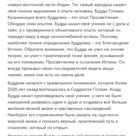
северо-восточной части Индии. Тот самый зародыш нашёл
своё полное выражение в опыте человека, Будды Готамы.
Кульминация всего буддизма – это опыт Просветления.
Обладая этим опытом, Будда начал своё учение не с догм и
тайн, а с проверенного объективного опыта, который он
передал миру в виде непоколебимой истины. Поэтому,
наиболее точное определение буддизма – это Благородная
Истина. Обратите внимание, что Будда не учил на основе
теории, он учил с практической точки зрения, основанной
на его понимании, Просветлении и осознании Истины. Он
всегда призывал своих последователей видеть вещи
такими, какие они есть на самом деле.
Буддизм начался с правильного понимания, которое более
2500 лет назад воплощалась в Сиддхатхе Готаме. Когда
Будда начал проповедовать своё учение, у него не было
намерений развивать идею о душе и создавать всё больше
желания вечной жизни и чувственных наслаждений.
Наоборот, его стремлением было указать на тщетность
мирской жизни и показать верный, практический путь к
спасению, который он открыл.
Исходные учения Будды с идеальной точностью раскрыли