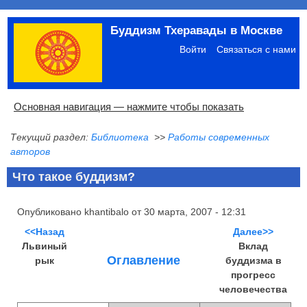
Перейти
Буддизм Тхеравады в Москве
к
Меню
основному
учётной
Войти
Связаться с нами
содержанию
записи
пользователя
Основная
Основная навигация — нажмите чтобы показать
навигация
Текущий раздел:
Библиотека
>>
Работы современных
Главная
Община
Палийский канон
Язык пали
Материалы по темам
Современная литература
Блоги
Ссылки
Поиск
авторов
Что такое буддизм?
Опубликовано
khantibalo
от
30 марта, 2007 - 12:31
<<Назад
Далее>>
Львиный
Вклад
Оглавление
рык
буддизма в
прогресс
человечества