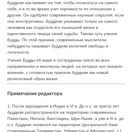
Буддизм настаивает на том, чтобы полагаться на самого
себя, и в то же время учит терпимости по отношению к
другим. Он одобряет современные научные открытия, если
они конструктивны. Буддизм указывает только на самого
человека как создателя его нынешней жизни и
единственного творца своей судьбы. Такова суть учения
Будды. По этой причине, современные мыслители-
небуддисты называют буддизм религией свободы и
логичности.
Учение Будды об мире и сострадании сияло во всех
направлениях и миллионы людей, на которых оно оказало
влияние, с готовностью приняли буддизм как новый
религиозный образ жизни.
Примечание редактора
1. После зарождения в Индии в VI в. До н.э. за триста лет
буддизм распространился на территорию современных
Пакистана, Непала, Бангладеш, Шри-Ланки, а уже в III в. до
н.э. буддизм появился на территории Центральной Азии
(современные Таджикистан, Узбекистан и Афганистан), с I