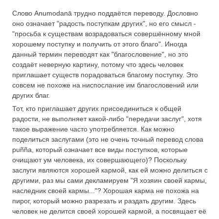
Слово Anumodanā трудно поддаётся переводу. Дословно
оно означает "радость поступкам других", но его смысл -
"просьба к существам возрадоваться совершённому мной
хорошему поступку и получить от этого благо". Иногда
данный термин переводят как "благословение", но это
создаёт неверную картину, потому что здесь человек
приглашает существ порадоваться благому поступку. Это
совсем не похоже на ниспослание им благословений или
других благ.
Тот, кто приглашает других присоединиться к общей
радости, не выполняет какой-либо "передачи заслуг", хотя
такое выражение часто употребляется. Как можно
поделиться заслугами (это не очень точный перевод слова
puñña, который означает все виды поступков, которые
очищают ум человека, их совершающего)? Поскольку
заслуги являются хорошей кармой, как ей можно делиться с
другими, раз мы сами декламируем "Я хозяин своей кармы,
наследник своей кармы..."? Хорошая карма не похожа на
пирог, который можно разрезать и раздать другим. Здесь
человек не делится своей хорошей кармой, а посвящает её