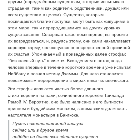
другим (определённым существам, которые испытывают
страдания, таким как родители, родственники, друзья; или
всем существам в целом). Существа, которым
посвящаются благие поступки, могут быть как живущими в
этом мире, так и переродившимися на других уровнях
существования. Совершая такое посвящение, вы просите
их возрадоваться, и, радуясь этому, они сами накапливают
хорошую карму, являющуюся непосредственной причиной
их счастья. Упоминаемый в приведённых далее строфах
"безопасный путь" является Вхождением в поток, когда
человек впервые в течение короткого времени уже испытал
Ниббану и познал истину Дхаммы. Для него становится
невозможным перерождение в мирах ниже человеческого.
Эти строфы являются частью более длинного
стихотворения на пали, сочинённого королём Таиланда
Рамой IV. Вероятно, оно было написано в его бытности
принцем и буддийским монахом, занимавшим должность
настоятеля монастыря в Бангкоке.
Пусть накопленная мной заслуга
сейчас или в другое время
пойдёт на благо всех здешних существ