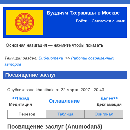
Перейти
Буддизм Тхеравады в Москве
к
Меню
основному
учётной
Войти
Связаться с нами
содержанию
записи
пользователя
Основная
Основная навигация — нажмите чтобы показать
навигация
Текущий раздел:
Библиотека
>>
Работы современных
Главная
Община
Палийский канон
Язык пали
Материалы по темам
Современная литература
Блоги
Ссылки
Поиск
авторов
Посвящение заслуг
Опубликовано
khantibalo
от
22 марта, 2007 - 20:43
<<Назад
Далее>>
Оглавление
Медитация
Декламация
Перевод
Таблица
Оригинал
Посвящение заслуг (Anumodanā)