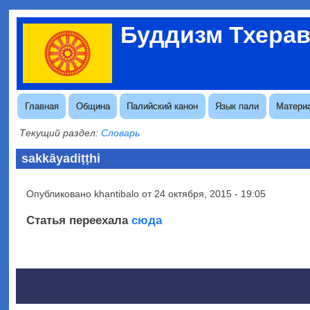
Перейти
Буддизм Тхера
к
Меню
основному
учётной
содержанию
записи
пользователя
Основная
Главная
Община
Палийский канон
Язык пали
Матери
навигация
Текущий раздел:
Словарь
sakkāyadiṭṭhi
Опубликовано
khantibalo
от
24 октября, 2015 - 19:05
Статья переехала
сюда