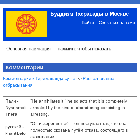
Перейти
Буддизм Тхеравады в Москве
к
Меню
основному
учётной
Войти
Связаться с нами
содержанию
записи
пользователя
Основная
Основная навигация — нажмите чтобы показать
навигация
Главная
Община
Палийский канон
Язык пали
Материалы по темам
Современная литература
Блоги
Ссылки
Поиск
Комментарии
Комментарии к Гиримананда сутте
>>
Распознавание
отбрасывания
Пали -
“He annihilates it;” he so acts that it is completely
Nyanamoli
arrested by the kind of abandoning consisting in
Thera
arresting.
"Он искореняет её" - он поступает так, что она
русский -
полностью скована путём отказа, состоящего в
khantibalo
сковывании.