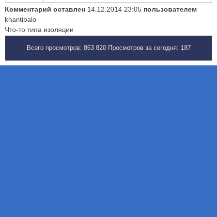
Комментарий оставлен
14.12.2014 23:05
пользователем
khantibalo
Что-то типа изоляции
Всего просмотров:
863 820
Просмотров за сегодня:
187